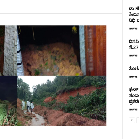
ಡಾ ಹ
ಶಿಲಾನ
ನಿಧಿ ಬ
news 
ದಿನವ
ಸೆ.27
news 
ತೋಟತ್
news 
ಫೇಸ್ 
ಸಂಬಂಧ
ಪ್ರಕ
news 