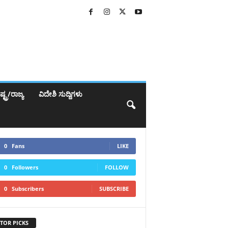
್ಟ್ರ/ರಾಜ್ಯ
ವಿದೇಶಿ ಸುದ್ದಿಗಳು
0
Fans
LIKE
0
Followers
FOLLOW
0
Subscribers
SUBSCRIBE
TOR PICKS