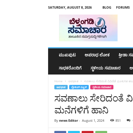
SATURDAY, AUGUST 8, 2026
BLOG
FORUMS
b
e
l
t
h
a
n
ಮುಖಪುಟ
ಅಪರಾಧ ಲೋಕ
ಕ್ರೀಡಾ 
g
a
ಸಾಧಕರೊಂದಿಗೆ
ಸ್ಥಳೀಯ ಸಮಾಚಾರ
ಅ
d
y
Home
ಅಪಘಾತ
ಸವಣಾಲು ಸೇರಿದಂತೆ ವಿವಿದೆಡೆ ಭೂಕುಸಿತ ಹಲ
s
ಅಪಘಾತ
ಬ್ರೇಕಿಂಗ್‌ ನ್ಯೂಸ್
ಸ್ಥಳೀಯ ಸಮಾಚಾರ
a
ಸವಣಾಲು ಸೇರಿದಂತೆ ವಿ
m
a
ಮನೆಗಳಿಗೆ ಹಾನಿ
c
h
a
By
news Editor
-
August 1, 2024
851
r
a