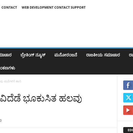
CONTACT
WEB DEVELOPMENT CONTACT SUPPORT
ಸಮಾಚಾರ
ಬ್ರೇಕಿಂಗ್‌ ನ್ಯೂಸ್
ಮನೋರಂಜನೆ
ರಾಜಕೀಯ ಸಮಾಚಾರ
ರಾಷ
ಂಕಣಗಳು
ವು ಮನೆಗಳಿಗೆ ಹಾನಿ
ವಿದೆಡೆ ಭೂಕುಸಿತ ಹಲವು
0
EDI