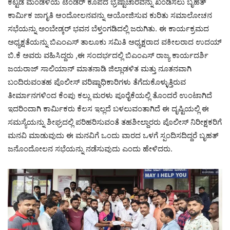
ಕಟ್ಟಡ ಮಂಡಳಿಯ ಟೆಂಡರ್ ಕೂಪದ ಭ್ರಷ್ಟಾಚಾರವನ್ನು ಖಂಡಿಸಲು ಬೃಹತ್
ಕಾರ್ಮಿಕ ಜಾಗೃತಿ ಆಂದೋಲನವನ್ನು ಆಯೋಜಿಸುವ ಕುರಿತು ಸಮಾಲೋಚನ
ಸಭೆಯನ್ನು ಅಂಬೇಡ್ಕರ್ ಭವನ ಬೆಳ್ತಂಗಡಿದಲ್ಲಿ ಜರುಗಿತು. ಈ ಕಾರ್ಯಕ್ರಮದ
ಅಧ್ಯಕ್ಷತೆಯನ್ನು ಬಿಎಂಎಸ್ ತಾಲೂಕು ಸಮಿತಿ ಅಧ್ಯಕ್ಷರಾದ ವಕೀಲರಾದ ಉದಯ್
ಬಿ.ಕೆ ಅವರು ವಹಿಸಿದ್ದರು ,ಈ ಸಂದರ್ಭದಲ್ಲಿ ಬಿಎಂಎಸ್ ರಾಜ್ಯ ಕಾರ್ಯದರ್ಶಿ
ಜಯರಾಜ್ ಸಾಲಿಯಾನ್ ಮಾತನಾಡಿ ಜಿಲ್ಲಾಡಳಿತ ಮತ್ತು ನೂತನವಾಗಿ
ಬಂದಿರುವಂತಹ ಪೊಲೀಸ್ ವರಿಷ್ಠಾಧಿಕಾರಿಗಳು ತೆಗೆದುಕೊಳ್ಳುತ್ತಿರುವ
ತೀರ್ಮಾನಗಳಿಂದ ಕೆಂಪು ಕಲ್ಲು ಮರಳು ಪೂರೈಕೆಯಲ್ಲಿ ತೊಂದರೆ ಉಂಟಾಗಿದೆ
ಇದರಿಂದಾಗಿ ಕಾರ್ಮಿಕರು ಕೆಲಸ ಇಲ್ಲದೆ ಬಳಲುವಂತಾಗಿದೆ ಈ ದೃಷ್ಟಿಯಲ್ಲಿ ಈ
ಸಮಸ್ಯೆಯನ್ನು ಶೀಘ್ರದಲ್ಲಿ ಪರಿಹರಿಸುವಂತೆ ತಹಶೀಲ್ದಾರರು ಪೊಲೀಸ್ ನಿರೀಕ್ಷಕರಿಗೆ
ಮನವಿ ಮಾಡುವುದು ಈ ಮನವಿಗೆ ಒಂದು ವಾರದ ಒಳಗೆ ಸ್ಪಂದಿಸದಿದ್ದರೆ ಬೃಹತ್
ಜನೊಂದೋಲನ ಸಭೆಯನ್ನು ನಡೆಸುವುದು ಎಂದು ಹೇಳಿದರು.