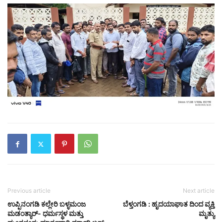
Previous article
Next article
ಉಪ್ಪಿನಂಗಡಿ ಕಲ್ಲೇರಿ ಬಳ್ಳಮಂಜ
ಬೆಳ್ತಂಗಡಿ : ಹೃದಯಾಘಾತ ದಿಂದ ವ್ಯಕ್ತಿ
ಮಡಂತ್ಯಾರ್- ಧರ್ಮಸ್ಥಳ ಮತ್ತು
ಮೃತ್ಯು