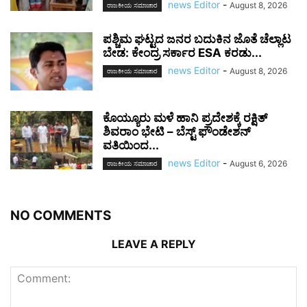
news Editor
-
August 8, 2026
ರಾಜಕೀಯ ಸಮಾಚಾರ
ಪಶ್ಚಿಮ ಘಟ್ಟದ ಜನರ ಬದುಕಿನ ಜೊತೆ ಚೆಲ್ಲಾಟ
ಬೇಡ: ಕೇಂದ್ರ ಸರ್ಕಾರ ESA ಕರಡು...
news Editor
-
August 8, 2026
ರಾಜಕೀಯ ಸಮಾಚಾರ
ಕೊಯ್ಯೂರು ಮಳೆ ಹಾನಿ ಪ್ರದೇಶಕ್ಕೆ ರಕ್ಷಿತ್
ಶಿವರಾಂ ಭೇಟಿ – ಬೆಸ್ಟ್ ಫೌಂಡೇಶನ್
ವತಿಯಿಂದ...
news Editor
-
August 6, 2026
ರಾಜಕೀಯ ಸಮಾಚಾರ
NO COMMENTS
LEAVE A REPLY