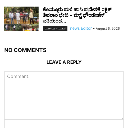
ಕೊಯ್ಯೂರು ಮಳೆ ಹಾನಿ ಪ್ರದೇಶಕ್ಕೆ ರಕ್ಷಿತ್
ಶಿವರಾಂ ಭೇಟಿ – ಬೆಸ್ಟ್ ಫೌಂಡೇಶನ್
ವತಿಯಿಂದ...
news Editor
-
August 6, 2026
ರಾಜಕೀಯ ಸಮಾಚಾರ
NO COMMENTS
LEAVE A REPLY