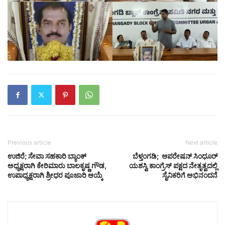
Previous article
Next article
ಉಜಿರೆ; ಸೇವಾ ಸಹಕಾರಿ ಬ್ಯಾಂಕ್
ಬೆಳ್ತಂಗಡಿ; ಆಪರೇಷನ್ ಸಿಂಧೂರ್
ಅಧ್ಯಕ್ಷರಾಗಿ ಕೇರಿಮಾರು ಬಾಲಕೃಷ್ಣ ಗೌಡ,
ಯಶಸ್ವಿ ಕಾಂಗ್ರೆಸ್ ಪಕ್ಷದ ನೇತೃತ್ವದಲ್ಲಿ
ಉಪಾಧ್ಯಕ್ಷರಾಗಿ ಶ್ರೀಧರ ಪೂಜಾರಿ ಆಯ್ಕೆ
ಸೈನಿಕರಿಗೆ ಅಭಿನಂದನೆ