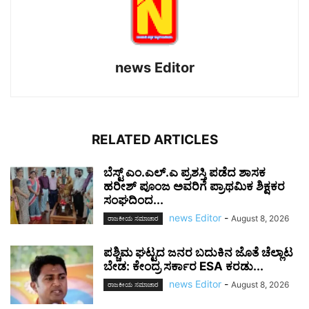
news Editor
RELATED ARTICLES
ಬೆಸ್ಟ್ ಎಂ.ಎಲ್.ಎ ಪ್ರಶಸ್ತಿ ಪಡೆದ ಶಾಸಕ
ಹರೀಶ್ ಪೂಂಜ ಅವರಿಗೆ ಪ್ರಾಥಮಿಕ ಶಿಕ್ಷಕರ
ಸಂಘದಿಂದ...
news Editor
-
August 8, 2026
ರಾಜಕೀಯ ಸಮಾಚಾರ
ಪಶ್ಚಿಮ ಘಟ್ಟದ ಜನರ ಬದುಕಿನ ಜೊತೆ ಚೆಲ್ಲಾಟ
ಬೇಡ: ಕೇಂದ್ರ ಸರ್ಕಾರ ESA ಕರಡು...
news Editor
-
August 8, 2026
ರಾಜಕೀಯ ಸಮಾಚಾರ