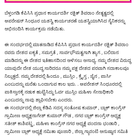
ಬೆಳ್ತಂಗಡಿ ಕೆಪಿಸಿಸಿ ಪ್ರಧಾನ ಕಾರ್ಯದರ್ಶಿ ರಕ್ಷಿತ್ ಶಿವರಾಂ ನೇತೃತ್ವದಲ್ಲಿ
ಆಪರೇಷನ್ ಸಿಂಧೂರ ಯಶಸ್ವಿ ಕಾರ್ಯಚರಣೆ ಯಶಸ್ವಿಯಾಗಿಸಿದ ಸೈನಿಕರನ್ನು
ಅಭಿನಂದಿಸಿ ಕಾರ್ಯಕ್ರಮ ನಡೆಯಿತು.
ಈ ಸಂದರ್ಭದಲ್ಲಿ ಮಾತನಾಡಿದ ಕೆಪಿಸಿಸಿ ಪ್ರಧಾನ ಕಾರ್ಯದರ್ಶಿ ರಕ್ಷಿತ್ ಶಿವರಾಂ
ರವರು ದೇಶದ ಐಕ್ಯತೆ , ಸಮಗ್ರತೆ , ಸಾರ್ವಭೌಮತ್ವಗಾಗಿ ತ್ಯಾಗ , ಬಲಿದಾನ
ಮಾಡಿದನ್ನು ಈ ದೇಶದ ಇತಿಹಾಸದಿಂದ ಅಳಿಸಲು ಅಸಾಧ್ಯ. ನಮ್ಮ ದೇಶದ ವಿರುದ್ಧ
ಯಾವುದೇ ದೇಶ ಯುದ್ಧ ಸಾರಿದರೂ ನಮ್ಮ ಪಕ್ಷ ದೇಶದ ಪರವಾಗಿ ಸದಾಕಾಲವೂ
ನಿಲ್ಲುತ್ತದೆ. ನಮ್ಮ ದೇಶದಲ್ಲಿ ಹಿಂದೂ , ಮುಸ್ಲಿಂ , ಕ್ರೈಸ್ತ , ಜೈನ , ಪಾರ್ಸಿ
ಎಂಬುದನ್ನು ಮರೆತು ಒಂದಾಗುವ ಕಾಲ ಇದು. . ಆಪರೇಶನ್ ಸಿಂಧೂರದಲ್ಲಿ
ಪಾಕಿಸ್ತಾನಕ್ಕೆ ನಡುಕ ಹುಟ್ಟಿಸಿದ್ದು ಓರ್ವ ಮುಸ್ಲಿಂ ಮಹಿಳಾ ಸೇನಾಧಿಕಾರಿ
ಎಂಬುದನ್ನು ನಾವು ಶ್ಲಾಘಿಸಬೇಕು ಎಂದರು.
ಈ ಸಂದರ್ಭದಲ್ಲಿ ಜಿಲ್ಲಾ ಕೆಡಿಪಿ ಸದಸ್ಯ ಸಂತೋಷ ಕುಮಾರ್ , ಬ್ಲಾಕ್ ಕಾಂಗ್ರೆಸ್
ಗ್ರಾಮೀಣ ಅಧ್ಯಕ್ಷನಾಗೇಶ್ ಕುಮಾರ್ ಗೌಡ , ನಗರ ಬ್ಲಾಕ್ ಕಾಂಗ್ರೆಸ್ ಅಧ್ಯಕ್ಷ
ಸತೀಶ್ ಕಾಶಿಪಟ್ಣ , ಮಹಿಳಾ ಕಾಂಗ್ರೆಸ್ ನಗರ ಅಧ್ಯಕ್ಷೆ ವಂದನಾ ಭಂಡಾರಿ ,
ಗ್ರಾಮೀಣ ಬ್ಲಾಕ್ ಅಧ್ಯಕ್ಷೆ ನಮಿತಾ ಪೂಜಾರಿ , ಜಿಲ್ಲಾ ಗ್ಯಾರಂಟಿ ಅನುಷ್ಠಾನ ಸಮಿತಿ