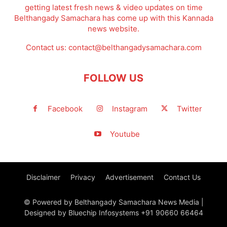
getting latest fresh news & video updates on time
Belthangady Samachara has come up with this Kannada
news website.
Contact us:
contact@belthangadysamachara.com
FOLLOW US
Facebook
Instagram
Twitter
Youtube
Disclaimer
Privacy
Advertisement
Contact Us
© Powered by Belthangady Samachara News Media |
Designed by Bluechip Infosystems +91 90660 66464