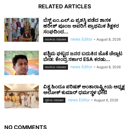
RELATED ARTICLES
ಬೆಸ್ಟ್ ಎಂ.ಎಲ್.ಎ ಪ್ರಶಸ್ತಿ ಪಡೆದ ಶಾಸಕ
ಹರೀಶ್ ಪೂಂಜ ಅವರಿಗೆ ಪ್ರಾಥಮಿಕ ಶಿಕ್ಷಕರ
ಸಂಘದಿಂದ...
news Editor
-
August 8, 2026
ರಾಜಕೀಯ ಸಮಾಚಾರ
ಪಶ್ಚಿಮ ಘಟ್ಟದ ಜನರ ಬದುಕಿನ ಜೊತೆ ಚೆಲ್ಲಾಟ
ಬೇಡ: ಕೇಂದ್ರ ಸರ್ಕಾರ ESA ಕರಡು...
news Editor
-
August 8, 2026
ರಾಜಕೀಯ ಸಮಾಚಾರ
ವಿಶ್ವ ಹಿಂದೂ ಪರಿಷತ್ ಅಂತಾರಾಷ್ಟ್ರೀಯ ಅಧ್ಯಕ್ಷ
ಅಲೋಕ್ ಕುಮಾರ್ ಧರ್ಮಸ್ಥಳ ಭೇಟಿ
news Editor
-
August 6, 2026
ಸ್ಥಳೀಯ ಸಮಾಚಾರ
NO COMMENTS