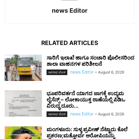
news Editor
RELATED ARTICLES
ಸಾರಿಗೆ ಇಲಾಖೆ ಹಾಗೂ ಸಂಚಾರಿ ಪೊಲೀಸರಿಂದ
ಶಾಲಾ ವಾಹನಗಳ ಪರಿಶೀಲನೆ
news Editor
-
August 6, 2026
ಅಪರಾಧ ಲೋಕ
ಭೂಪರಿವರ್ತನೆ ಯಾಗದ ಜಾಗಕ್ಕೆ ಉದ್ಯಮ
ಲೈಸೆನ್ಸ್ – ಲೋಕಾಯುಕ್ತ ಠಾಣೆಯಲ್ಲಿ ಪಿಡಿಒ
ವಿರುದ್ಧ ದೂರು...
news Editor
-
August 6, 2026
ಅಪರಾಧ ಲೋಕ
ಮಂಗಳೂರು: ಸುಳ್ಯ ಪ್ರವೀಣ್ ನೆಟ್ಟಾರು ಕೊಲೆ
ಪ್ರಕರಣ;ಮತ್ತೋರ್ವ ಆರೋಪಿಯನ್ನು