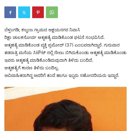
ಬೆಳ್ತಂಗಡಿ; ಕಲ್ಮಂಜ ಗ್ರಾಮದ ಅಕ್ಷಯನಗರ ನಿವಾಸಿ
ರಿಕ್ಷಾ ಚಾಲಕನೋರ್ವ ಆತ್ಮಹತ್ಯೆ ಮಾಡಿಕೊಂಡ ಘಟನೆ ಸಂಭವಿಸಿದೆ.
ಆತ್ಮಹತ್ಯೆ ಮಾಡಿಕೊಂಡ ವ್ಯಕ್ತಿ ಪ್ರಮೋದ್ (37) ಎಂಬವರಾಗಿದ್ದಾರೆ. ಗುರುವಾರ
ತಡರಾತ್ರಿ ಮನೆಯ ಸಿಟೌಟ್ ನಲ್ಲಿ ನೇಣು ಬಿಗಿದುಕೊಂಡು ಆತ್ಮಹತ್ಯೆ ಮಾಡಿಕೊಂಡು
ಇವರು ಆತ್ಮಹತ್ಯೆ ಮಾಡಿಕೊಂಡಿರುವುದಾಗಿ ತಿಳಿದು ಬಂದಿದೆ.
ಆತ್ಮಹತ್ಯೆಗೆ ಕಾರಣ ತಿಳಿದು ಬಂದಿಲ್ಲ.
ಅವಿವಾಹಿತರಾಗಿದ್ದ ಅವರಿಗೆ ತಂದೆ ಹಾಗೂ ಇಬ್ಬರು ಸಹೋದರಿಯರು ಇದ್ದಾರೆ.