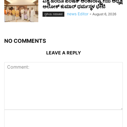
ವಿಶ್ವ ಹಿಂದೂ ಪರಿಷತ್ ಅಂತಾರಾಷ್ಟ್ರೀಯ ಅಧ್ಯಕ್ಷ
ಅಲೋಕ್ ಕುಮಾರ್ ಧರ್ಮಸ್ಥಳ ಭೇಟಿ
news Editor
-
August 6, 2026
ಸ್ಥಳೀಯ ಸಮಾಚಾರ
NO COMMENTS
LEAVE A REPLY