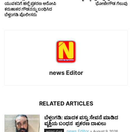
ಯುವಕನಿಗೆ ಹಲ್ಲೆ ಪ್ರಕರಣ ಆರೋಪಿ
ಭೋಜೇಗೌಡ ಗೆಲುವು
ಕರುಣಾಕರ ಗೌಡನನ್ನು ಬಂಧಿಸಿದ
ಬೆಳ್ತಂಗಡಿ ಪೊಲೀಸರು
news Editor
RELATED ARTICLES
ಬೆಳ್ತಂಗಡಿ: ಮಾದಕ ವಸ್ತು ಸೇವನೆ ಮಾಡಿದ
ವ್ಯಕ್ತಿಯ ಬಂಧನ ಪ್ರಕರಣ ದಾಖಲು
news Editor
-
August 9, 2026
ಅಪರಾಧ ಲೋಕ