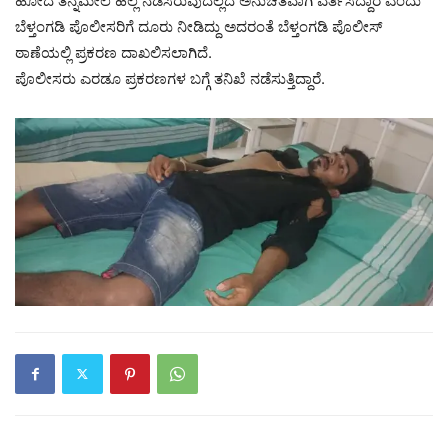
ಹೋದ ತನ್ನಮೇಲೆ ಹಲ್ಲೆ ನಡೆಸಿರುವುದಲ್ಲದೆ ಅನುಚಿತವಾಗಿ ವರ್ತಿಸಿದ್ದಾರೆ ಎಂದು
ಬೆಳ್ತಂಗಡಿ ಪೊಲೀಸರಿಗೆ ದೂರು ನೀಡಿದ್ದು ಅದರಂತೆ ಬೆಳ್ತಂಗಡಿ ಪೊಲೀಸ್
ಠಾಣೆಯಲ್ಲಿ ಪ್ರಕರಣ ದಾಖಲಿಸಲಾಗಿದೆ.
ಪೊಲೀಸರು ಎರಡೂ ಪ್ರಕರಣಗಳ ಬಗ್ಗೆ ತನಿಖೆ ನಡೆಸುತ್ತಿದ್ದಾರೆ.