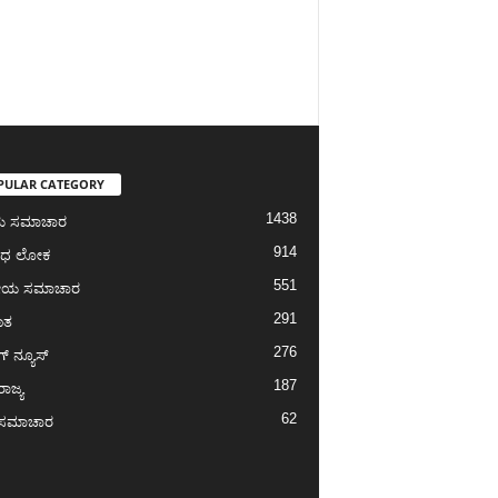
PULAR CATEGORY
1438
ೀಯ ಸಮಾಚಾರ
914
ಾಧ ಲೋಕ
551
ೀಯ ಸಮಾಚಾರ
291
ಾತ
276
ಗ್‌ ನ್ಯೂಸ್
187
ರಾಜ್ಯ
62
ಾ ಸಮಾಚಾರ