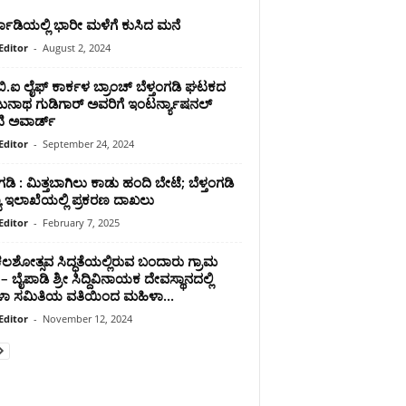
ಮಾಡಿಯಲ್ಲಿ ಭಾರೀ ಮಳೆಗೆ ಕುಸಿದ ಮನೆ
Editor
-
August 2, 2024
ಿ.ಐ ಲೈಫ್ ಕಾರ್ಕಳ ಬ್ರಾಂಚ್ ಬೆಳ್ತಂಗಡಿ ಘಟಕದ
ನಾಥ ಗುಡಿಗಾರ್ ಅವರಿಗೆ ಇಂಟರ್ನ್ಯಾಷನಲ್
ಿಟಿ ಅವಾರ್ಡ್
Editor
-
September 24, 2024
ಂಗಡಿ : ಮಿತ್ತಬಾಗಿಲು ಕಾಡು ಹಂದಿ ಬೇಟೆ; ಬೆಳ್ತಂಗಡಿ
ಯ ಇಲಾಖೆಯಲ್ಲಿ ಪ್ರಕರಣ ದಾಖಲು
Editor
-
February 7, 2025
ಮಕಲಶೋತ್ಸವ ಸಿದ್ಧತೆಯಲ್ಲಿರುವ ಬಂದಾರು ಗ್ರಾಮ
 – ಬೈಪಾಡಿ ಶ್ರೀ ಸಿದ್ದಿವಿನಾಯಕ ದೇವಸ್ಥಾನದಲ್ಲಿ
ಾ ಸಮಿತಿಯ ವತಿಯಿಂದ ಮಹಿಳಾ...
Editor
-
November 12, 2024