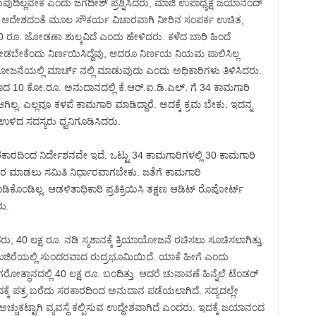
ುದಿಲ್ಲವೇಕೆ ಎಂದು ಜಗದೀಶ್ ಪ್ರಶ್ನಿಸಿದರು, ಮಾಜಿ ಉಪಾಧ್ಯಕ್ಷ ಜಯಾನಂದ್
ಾರದ ಆದೇಶದಂತೆ ಮೂಲ ಸೌಕರ್ಯ ವಿಚಾರವಾಗಿ ನೀರಿನ ಸಂಪರ್ಕ ಉಚಿತ,
00 ರೂ. ಜೋಡಣಾ ಶುಲ್ಕವಿದೆ ಎಂದು ಹೇಳಿದರು. ಕಳೆದ ಬಾರಿ ಹಿಂದೆ
ೀಡಬೇಕೆಂದು ನಿರ್ಣಯಿಸಿದ್ದೆವು, ಆದರೂ ನಿರ್ಣಯ ನಿಯಮ ಪಾಲಿಸಿಲ್ಲ
ಿಯಾ ಯೋಜನೆಯಲ್ಲಿ ಮಾರ್ಚ್ ನಲ್ಲಿ ಮಾಡುವುದು ಎಂದು ಅಧಿಕಾರಿಗಳು ತಿಳಿಸಿದರು.
ದ 10 ಕೋ.ರೂ. ಅನುದಾನದಲ್ಲಿ ಕೆ.ಆರ್.ಐ.ಡಿ.ಎಲ್. ಗೆ 34 ಕಾಮಗಾರಿ
ಲ್ಲ. ಎಲ್ಲವೂ ಕಳಪೆ ಕಾಮಗಾರಿ ಮಾಡಿದ್ದಾರೆ. ಅದಕ್ಕೆ ಕ್ರಮ ಬೇಕು. ಇದನ್ನ
ಳಿದ ಸದಸ್ಯರು ಧ್ವನಿಗೂಡಿಸಿದರು.
ಸರಕಾರದಿಂದ ನಿರ್ದೇಶನವೇ ಇದೆ. ಒಟ್ಟು 34 ಕಾಮಗಾರಿಗಳಲ್ಲಿ 30 ಕಾಮಗಾರಿ
ಾಂತರ ಮಾಡಲು ಸಮಿತಿ ನಿರ್ಧಾರವಾಗಬೇಕು. ಜತೆಗೆ ಕಾಮಗಾರಿ
ಿಕೊಂಡಿಲ್ಲ. ಆಡಳಿತಾಧಿಕಾರಿ ಪ್ರತಿಕ್ರಿಯಿಸಿ ತಕ್ಷಣ ಆಡಿಟ್ ರೊಪೋರ್ಟ್
ರು.
ು, 40 ಲಕ್ಷ ರೂ. ನಡಿ ಸ್ಮಶಾನಕ್ಕೆ ಕ್ರಿಯಾಯೋಜನೆ ರಚಿಸಲು ಸೂಚಿಸಲಾಗಿತ್ತು.
ಲಿ ಉಜಿರೆಯಲ್ಲಿ ಸುಂದರವಾದ ರುದ್ರಭೂಮಿಯಿದೆ. ಯಾಕೆ ಹೀಗೆ ಎಂದು
, ನಗರೋತ್ಥಾನದಲ್ಲಿ 40 ಲಕ್ಷ ರೂ. ಬಂದಿತ್ತು. ಆದರೆ ಚುನಾವಣೆ ಹಿನ್ನೆಲೆ ಟೆಂಡರ್
್ಕೆ ಪತ್ರ ಬರೆದು ಸರಕಾರದಿಂದ ಅನುದಾನ ಪಡೆಯಲಾಗಿದೆ. ಸದ್ಯದಲ್ಲೇ
ಚುಕಟ್ಟಾಗಿ ವ್ಯವಸ್ಥೆ ಕಲ್ಪಿಸುವ ಉದ್ದೇಶವಾಗಿದೆ ಎಂದರು. ಇದಕ್ಕೆ ಜಯಾನಂದ