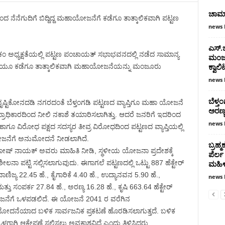
ಚಾರ್
ಳಿಂದ ನೆನೆಗುದಿಗೆ ಬಿದ್ದಿದ್ದ ಮಹಾಯೋಜನೆಗೆ ಕಡೆಗೂ ತಾತ್ಕಾಲಿಕವಾಗಿ ಪಟ್ಟಣ
news 
ಎಸ್.ಬ
ನಿಕಂ ಅಧ್ಯಕ್ಷತೆಯಲ್ಲಿ ಪಟ್ಟಣ ಪಂಚಾಯತ್ ಸಭಾಭವನದಲ್ಲಿ ನಡೆದ ಸಾಮಾನ್ಯ
ಮಂಜು
ಕ್ವಾಲ
ೆಯೂ ಕಡೆಗೂ ತಾತ್ಕಾಲಿಕವಾಗಿ ಮಹಾಯೋಜನೆಯನ್ನು ಮಂಜೂರು
news 
ಬೆಳ್ತ
ಸುವ ದೃಷ್ಟಿಕೋನದಡಿ ನಗರದಂತೆ ಬೆಳ್ತಂಗಡಿ ಪಟ್ಟಣದ ವ್ಯಾಪ್ತಿಗೂ ಮಹಾ ಯೋಜನೆ
ಅರಣ್
ಿಕಾರದಿಂದ ನೀಲಿ ನಕಾಶೆ ತಯಾರಿಸಲಾಗಿತ್ತು. ಆದರೆ ಜನರಿಗೆ ಇದರಿಂದ
news 
ಾಗೂ ವಿರೋಧ ಪಕ್ಷದ ಸದಸ್ಯರ ತೀವ್ರ ವಿರೋಧದಿಂದ ಪಟ್ಟಣದ ವ್ಯಾಪ್ತಿಯಲ್ಲಿ
ೋಜನೆಗೆ ಅನುಮೋದನೆ ನೀಡಲಾಗಿದೆ.
ಬ್ರಹ್
ಷ್ ನಾಯಕ್ ಅವರು ಮಾಹಿತಿ ನೀಡಿ, ಸ್ಥಳೀಯ ಯೋಜನಾ ಪ್ರದೇಶಕ್ಕೆ
ಪೆರ್ಲ
ಮಹಿಳ
ಟ್ಟಿ ಸಲ್ಲಿಸಲಾಗುವುದು. ಈಗಾಗಲೆ ಪಟ್ಟಣದಲ್ಲಿ ಒಟ್ಟು 887 ಹೆಕ್ಟೇರ್
 ವಾಣಿಜ್ಯ 22.45 ಹೆ., ಕೈಗಾರಿಕೆ 4.40 ಹೆ., ಉದ್ಯಾನವನ 5.90 ಹೆ.,
news 
ತ್ತು ಸಂಪರ್ಕ 27.84 ಹೆ., ಅರಣ್ಯ 16.28 ಹೆ., ಕೃಷಿ 663.64 ಹೆಕ್ಟೇರ್
ಯೋಜನೆಗೆ ಒಳಪಡಲಿದೆ. ಈ ಯೋಜನೆ 2041 ರ ವರೆಗಿನ
ೋದನೆಯಾದ ಬಳಿಕ ಸಾರ್ವಜನಿಕ ಪ್ರಕಟಣೆ ಹೊರಡಿಸಲಾಗುತ್ತದೆ. ಬಳಿಕ
ಳಗಾಗಿ ಆಕ್ಷೇಪಣೆ ಸಲ್ಲಿಸಲು ಅವಕಾಶವಿದೆ ಎಂದು ತಿಳಿಸಿದರು.