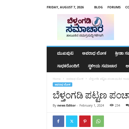
FRIDAY, AUGUST 7, 2026
BLOG
FORUMS
C
b
e
l
t
h
a
n
ಮುಖಪುಟ
ಅಪರಾಧ ಲೋಕ
ಕ್ರೀಡಾ 
g
a
ಸಾಧಕರೊಂದಿಗೆ
ಸ್ಥಳೀಯ ಸಮಾಚಾರ
ಅ
d
y
Home
ಅಪರಾಧ ಲೋಕ
ಬೆಳ್ತಂಗಡಿ ಪಟ್ಟಣ ಪಂಚಾಯತಿನ ಸಾಮಾ
s
ಅಪರಾಧ ಲೋಕ
a
ಬೆಳ್ತಂಗಡಿ ಪಟ್ಟಣ ಪಂ
m
a
c
By
news Editor
-
February 1, 2024
234
h
a
r
a