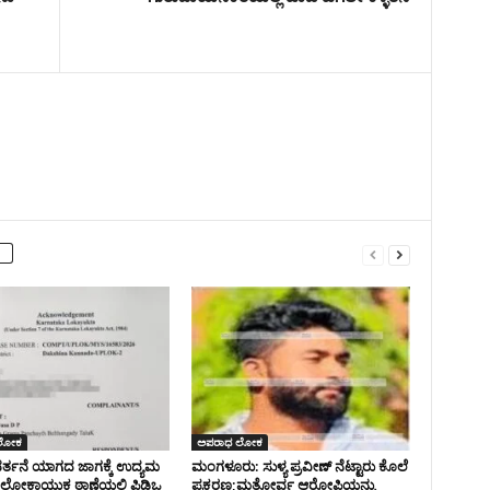
ಲೋಕ
ಅಪರಾಧ ಲೋಕ
್ತನೆ ಯಾಗದ ಜಾಗಕ್ಕೆ ಉದ್ಯಮ
ಮಂಗಳೂರು: ಸುಳ್ಯ ಪ್ರವೀಣ್ ನೆಟ್ಟಾರು ಕೊಲೆ
 – ಲೋಕಾಯುಕ್ತ ಠಾಣೆಯಲ್ಲಿ ಪಿಡಿಒ
ಪ್ರಕರಣ;ಮತ್ತೋರ್ವ ಆರೋಪಿಯನ್ನು