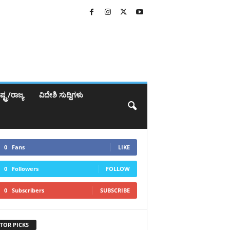
್ಟ್ರ/ರಾಜ್ಯ
ವಿದೇಶಿ ಸುದ್ದಿಗಳು
0
Fans
LIKE
0
Followers
FOLLOW
0
Subscribers
SUBSCRIBE
TOR PICKS