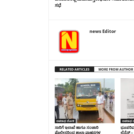
ಸಭೆ
news Editor
RELATED ARTICLES
MORE FROM AUTHOR
ಅಪರಾಧ ಲೋಕ
ಅಪರಾಧ 
ಸಾರಿಗೆ ಇಲಾಖೆ ಹಾಗೂ ಸಂಚಾರಿ
ಭೂಪರಿವರ
ಪೊಲೀಸರಿಂದ ಶಾಲಾ ವಾಹನಗಳ
ಲೈಸೆನ್ಸ್