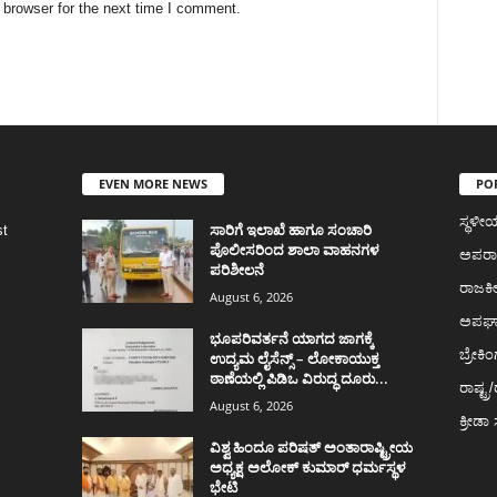
 browser for the next time I comment.
EVEN MORE NEWS
PO
ಸ್ಥಳ
ಸಾರಿಗೆ ಇಲಾಖೆ ಹಾಗೂ ಸಂಚಾರಿ
st
ಪೊಲೀಸರಿಂದ ಶಾಲಾ ವಾಹನಗಳ
ಅಪರ
ಪರಿಶೀಲನೆ
ರಾಜಕ
August 6, 2026
ಅಪಘ
ಭೂಪರಿವರ್ತನೆ ಯಾಗದ ಜಾಗಕ್ಕೆ
ಬ್ರೇಕಿಂ
ಉದ್ಯಮ ಲೈಸೆನ್ಸ್ – ಲೋಕಾಯುಕ್ತ
ಠಾಣೆಯಲ್ಲಿ ಪಿಡಿಒ ವಿರುದ್ಧ ದೂರು...
ರಾಷ್ಟ್ರ/
August 6, 2026
ಕ್ರೀಡ
ವಿಶ್ವ ಹಿಂದೂ ಪರಿಷತ್ ಅಂತಾರಾಷ್ಟ್ರೀಯ
ಅಧ್ಯಕ್ಷ ಅಲೋಕ್ ಕುಮಾರ್ ಧರ್ಮಸ್ಥಳ
ಭೇಟಿ