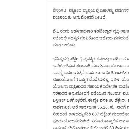
ಬೆಳ್ತಂಗಡಿ; ಪಟ್ಟಣದ ವ್ಯಾಪ್ತಿಯಲ್ಲಿ ಬಹಳಷ್ಟು ವರ್ಷಗ
ಪಂಚಾಯತು ಅನುಮೋದನೆ ನೀಡಿದೆ.
ಫೆ.1 ರಂದು ಆಡಳಿತಾಧಿಕಾರಿ ತಹಶೀಲ್ದಾರ್ ಪೃಥ್ವಿ ಸಾ
ಸಭೆಯಲ್ಲಿ ಸದಸ್ಯರ ಪರವಿರೋಧ ಚರ್ಚೆಯ ನಡಯವ
ಮಾಡಲಾಯಿತು‌.
ಭವಿಷ್ಯದಲ್ಲಿ ಪಟ್ಟಣಕ್ಕೆ ವ್ಯವಸ್ಥಿತ ಸವಲತ್ತು ಒದಗಿ
ಜಾರಿಗೊಳಿಸುವ ಸಲುವಾಗಿ ಮಂಗಳೂರು ಯೋಜನಾ ಪ್ರಾಧ
ಸಮಸ್ಯೆ ಎದುರಾಗುತ್ತಿದೆ ಎಂಬ ಕಾರಣ ನೀಡಿ ಆಡಳಿತ ಹ
ಮಹಾಯೋಜನೆಗೆ ಒಪ್ಪಿಗೆ ದೊರೆತಿರಲಿಲ್ಲ. ಇದೀಗ ಯ
ಯೋಜನಾ ಪ್ರಾಧಿಕಾರದ ಸಹಾಯಕ ನಿರ್ದೇಶಕ ಪಾರಿತೋ
ಸರಕಾರದ ಅನುಮೋದನೆ ಪಡೆಯುವ ಸಲುವಾಗಿ ಪರಿಶೀಲನಾ ಪ
ವಿಸ್ತೀರ್ಣ ಒಳಗೊಳ್ಳಲಿದೆ. ಈ ಪೈಕಿ ವಸತಿ 80 ಹೆಕ್ಟೇರ್,
ಸಾರ್ವಜನಿಕ, ಅರೆ ಸಾರ್ವಜನಿಕ 36.26. ಹೆ., ಸಾರಿಗೆ ಮ
ಸೇರಿದಂತೆ ಉಳಿದದ್ದು ಸೇರಿ 887 ಹೆಕ್ಟೇರ್ ಮಹಾ
ಪೂರ್ವಯೋಜನೆಯಾಗಿದೆ. ಸರಕಾರ ತಾತ್ಕಾಲಿಕ ಅನುಮ
ಸಾರ್ವಜನಿಕರಿಗೆ ಬದಲಾವಣೆ ಬೇಕಾದಲ್ಲಿ 60 ದಿನಗಳ ಒ