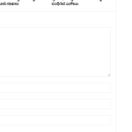
 ದೂರು ದಾಖಲು
ಬಂಧಿಸಿದ ಎನ್ಐಎ