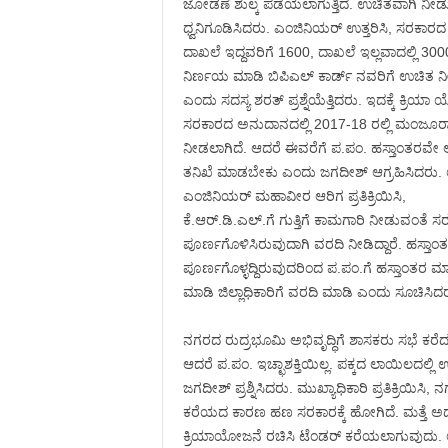
ಜೋಡಣೆ ಶುಲ್ಕ ಪಡೆಯಲಾಗುತ್ತಿದೆ. ಉಚಿತವಾಗಿ ನೀಡುವ
ಧ್ವನಿಗೂಡಿಸಿದರು. ಎಂಜಿನಿಯರ್ ಉತ್ತರಿಸಿ, ಸರಕ
ದಾಖಲೆ ಇದ್ದವರಿಗೆ 1600, ದಾಖಲೆ ಇಲ್ಲವಾದಲ್ಲಿ 30
ನಿರ್ಣಯ ಮಾಡಿ ಬಿಪಿಎಲ್ ಕಾರ್ಡ್ ನವರಿಗೆ ಉಚಿತ ನ
ಎಂದು ಸದಸ್ಯ ಶರತ್ ಪ್ರಶ್ನೆಯೆತ್ತಿದರು. ಇದಕ್ಕೆ ಕ್ರ
ಸರಕಾರದ ಅನುದಾನದಲ್ಲಿ 2017-18 ರಲ್ಲಿ ಮಂಜೂರಾ
ನೀಡಲಾಗಿದೆ‌. ಆದರೆ ಈವರೆಗೆ ಪ.ಪಂ. ಹಸ್ತಾಂತರವೇ ಆಗಿ
ತನಿಖೆ ಮಾಡಬೇಕು ಎಂದು ಜಗದೀಶ್ ಆಗ್ರಹಿಸಿದರು. ಉ
ಎಂಜಿನಿಯರ್ ಮಹಾವೀರ ಆರಿಗ ಪ್ರತಿಕ್ರಿಯಿಸಿ,
ಕೆ.ಆರ್.ಡಿ.ಎಲ್.ಗೆ ಗುತ್ತಿಗೆ ಕಾಮಗಾರಿ ನೀಡುವಂತೆ 
ಪೂರ್ಣಗೊಳಿಸಿರುವುದಾಗಿ ವರದಿ ನೀಡಿದ್ದಾರೆ. ಹಸ್ತ
ಪೂರ್ಣಗೊಳ್ಳದ್ದಿರುವುದರಿಂದ ಪ.ಪಂ.ಗೆ ಹಸ್ತಾಂತರ ಮಾಡ
ಮಾಡಿ ಜಿಲ್ಲಾಧಿಕಾರಿಗೆ ವರದಿ ಮಾಡಿ ಎಂದು ಸೂಚಿಸಿದ
ನಗರದ ರುದ್ರಭೂಮಿ ಅಭಿವೃದ್ಧಿಗೆ ಶಾಸಕರು ಸಭೆ ಕರೆದರ
ಆದರೆ ಪ.ಪಂ. ಇಚ್ಛಾಶಕ್ತಿಯಿಲ್ಲ. ಪಕ್ಕದ ಲಾಯಿಲದಲ್
ಜಗದೀಶ್ ಪ್ರಶ್ನಿಸಿದರು. ಮುಖ್ಯಾಧಿಕಾರಿ ಪ್ರತಿಕ್ರಿಯಿಸಿ
ಕರೆಯದ ಕಾರಣ ಹಣ ಸರಕಾರಕ್ಕೆ ಹೋಗಿದೆ. ಮತ್ತೆ ಅದಕ
ಕ್ರಿಯಾಯೋಜನೆ ರಚಿಸಿ ಟೆಂಡರ್ ಕರೆಯಲಾಗುವುದು. ಅಚ್