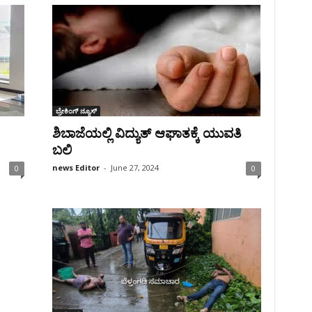
ಬ್ರೇಕಿಂಗ್‌ ನ್ಯೂಸ್
ಶಿಬಾಜೆಯಲ್ಲಿ ವಿದ್ಯುತ್ ಆಘಾತಕ್ಕೆ ಯುವತಿ
ಬಲಿ
news Editor
-
June 27, 2024
0
0