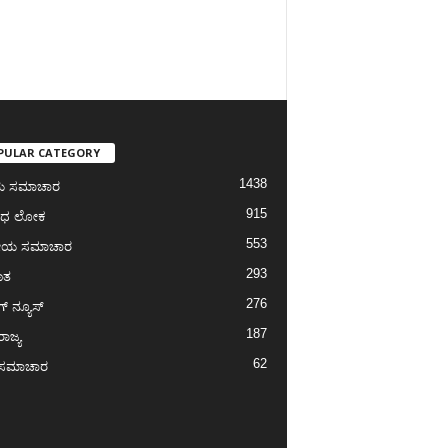
PULAR CATEGORY
1438
ೀಯ ಸಮಾಚಾರ
915
ಾಧ ಲೋಕ
553
ೀಯ ಸಮಾಚಾರ
293
ಾತ
276
ಗ್‌ ನ್ಯೂಸ್
187
ರಾಜ್ಯ
62
ಾ ಸಮಾಚಾರ