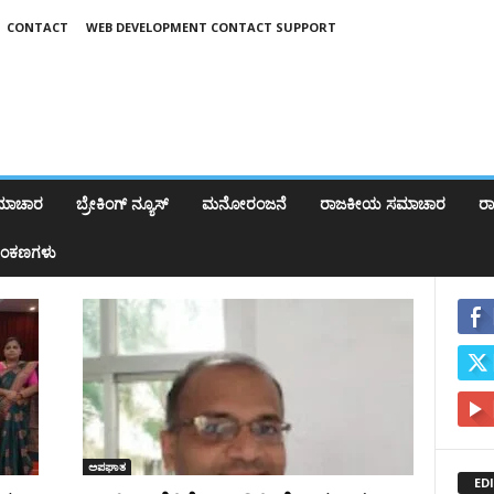
CONTACT
WEB DEVELOPMENT CONTACT SUPPORT
ಸಮಾಚಾರ
ಬ್ರೇಕಿಂಗ್‌ ನ್ಯೂಸ್
ಮನೋರಂಜನೆ
ರಾಜಕೀಯ ಸಮಾಚಾರ
ರಾಷ
ಂಕಣಗಳು
ಅಪಘಾತ
ED