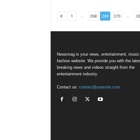
...
...
1
268
269
270
3
Newsmag is your news, entertainment, music
fashion website. We provide you with the late
breaking news and videos straight from the
entertainment industry.
Contact us:
contact@yoursite.com