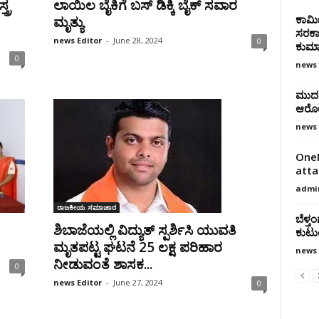
್ರ
ಲಾಯಿಲ ಬೈಕಿಗೆ ಬಸ್ ಡಿಕ್ಕಿ ಬೈಕ್ ಸವಾರ
ಕಾರ್ಮ
ಮೃತ್ಯು
ಸರಕಾರ
news Editor
-
June 28, 2024
0
ಕುಮಾ
0
news 
ಮುದರ
ಆರೋಪ
news 
OneN
atta
admi
ರಾಜಕೀಯ ಸಮಾಚಾರ
ಬೆಳ್ತ
ಶಿಬಾಜೆಯಲ್ಲಿ ವಿದ್ಯುತ್ ಸ್ಪರ್ಶಿಸಿ ಯುವತಿ
ಕುಟುಂ
ಮೃತಪಟ್ಟ ಘಟನೆ 25 ಲಕ್ಷ ಪರಿಹಾರ
news 
ನೀಡುವಂತೆ ಶಾಸಕ...
0
news Editor
-
June 27, 2024
0