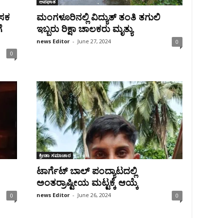
ಅಪಘಾತ
ಾಸಕ
ಮಂಗಳೂರಿನಲ್ಲಿ ವಿದ್ಯುತ್ ತಂತಿ ತಗುಲಿ
ೆ
ಇಬ್ಬರು‌ ರಿಕ್ಷಾ ಚಾಲಕರು ಮೃತ್ಯು
news Editor
-
June 27, 2024
0
0
ಕ್ರೀಡಾ ಸಮಾಚಾರ
ಟಾರ್ಗೆಟ್ ಬಾಲ್ ಪಂದ್ಯಾಟದಲ್ಲಿ
ಅಂತರ್ರಾಷ್ಟೀಯ ಮಟ್ಟಕ್ಕೆ ಆಯ್ಕೆ
news Editor
-
June 26, 2024
0
0