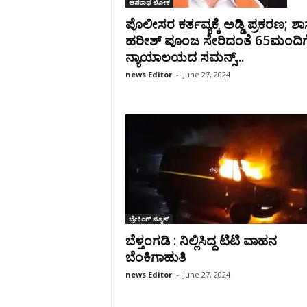
ಅಪರಾಧ ಲೋಕ
ಪೊಲೀಸರ ಕರ್ತವ್ಯಕ್ಕೆ ಅಡ್ಡಿ ಪ್ರಕರಣ; ಶ
ಹರೀಶ್ ಪೂಂಜ ಸೇರಿದಂತೆ 65ಮಂದಿಗ
ನ್ಯಾಯಾಲಯದ ಸಮನ್ಸ್...
news Editor
-
June 27, 2024
ಬ್ರೇಕಿಂಗ್‌ ನ್ಯೂಸ್
ಬೆಳ್ತಂಗಡಿ : ನಿಲ್ಲಿಸಿದ್ದ ಟಿಟಿ ವಾಹನ‌
ಬೆಂಕಿಗಾಹುತಿ
news Editor
-
June 27, 2024