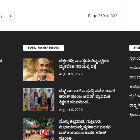
Page 269 of 322
22
EVEN MORE NEWS
PO
ಸ್ಥಳ
ಬೆಳ್ತಂಗಡಿ; ನಾಪತ್ತೆಯಾಗಿದ್ದ ವ್ಯಕ್ತಿಯ
st
ಮೃತದೇಹ ನದಿಯಲ್ಲಿ ಪತ್ತೆ
ಅಪರ
August 9, 2026
ರಾಜಕ
ಅಪಘ
ಬೆಸ್ಟ್ ಎಂ.ಎಲ್.ಎ ಪ್ರಶಸ್ತಿ ಪಡೆದ ಶಾಸಕ
ಹರೀಶ್ ಪೂಂಜ ಅವರಿಗೆ ಪ್ರಾಥಮಿಕ
ಬ್ರೇಕಿಂ
ಶಿಕ್ಷಕರ ಸಂಘದಿಂದ...
ರಾಷ್ಟ್ರ/
August 8, 2026
ಕ್ರೀಡ
ಮೊಗ್ರು ಕಲ್ಲಮಾಡ, ಗುತ್ತಿಲಾರು
ದಿ.ಭಾರತಿಯಮ್ಮ ಸ್ಮರಣಾರ್ಥ ನೂತನ
ಬಸ್ ತಂಗುದಾಣ ಶಾಸಕ ಹರೀಶ್
ಪೂಂಜಾ...