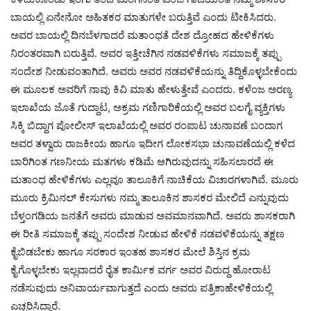
ಬಾಯಲ್ಲಿ ಏನೇನೋ ಅಹಿತಕರ ಮಾತುಗಳೇ ಬರುತ್ತಿವೆ ಎಂದು ಟೀಕಿಸಿದರು.
ಅವರ ಬಾಯಲ್ಲಿ ದಿನಬೆಳಗಾದರೆ ಮತಾಂಧತೆ ದೇಶ ದ್ರೋಹದ ಹೇಳಿಕೆಗಳು
ನಿರಂತರವಾಗಿ ಬರುತ್ತಿವೆ. ಅವರ ಇತ್ತೀಚೆಗಿನ ನಡವಳಿಕೆಗಳು ಸಮಾಜಕ್ಕೆ ತಪ್ಪು
ಸಂದೇಶ ನೀಡುವಂತಾಗಿದೆ. ಅವರು ಅವರ ನಡವಳಿಕೆಯನ್ನು ತಿದ್ದಿಕೊಳ್ಳಬೇಕೆಂದು
ಈ ಮೂಲಕ ಅವರಿಗೆ ನಾವು ಕಿವಿ ಮಾತು ಹೇಳುತ್ತೇವೆ ಎಂದರು. ಕಳೆಂಜ ಅರಣ್ಯ
ಇಲಾಖೆಯ ಜೊತೆ ಗುದ್ದಾಟ, ಅಕ್ರಮ ಗಣಿಗಾರಿಕೆಯಲ್ಲಿ ಅವರ ಬಲಗೈ ವ್ಯಕ್ತಿಗಳು
ಸಿಕ್ಕಿ ಬಿದ್ದಾಗ ಪೋಲೀಸ್ ಇಲಾಖೆಯಲ್ಲಿ ಅವರ ರಂಪಾಟ ಚುನಾವಣೆ ಬಂದಾಗ
ಅವರ ತಳ್ವಾರು ರಾಜಕೀಯ ಹಾಗೂ ಇದೀಗ ಲೋಕಸಭಾ ಚುನಾವಣೆಯಲ್ಲಿ ಕಳೆದ
ಬಾರಿಗಿಂತ ಗಣನೀಯ ಮತಗಳು ಕಡಿಮೆ ಆಗಿರುವುದನ್ನು ಸಹಿಸಲಾರದೆ ಈ
ಮತಾಂಧ ಹೇಳಿಕೆಗಳು ಎಲ್ಲವೂ ತಾಲೂಕಿಗೆ ನಾಚಿಕೆಯ ವಿಚಾರಗಳಾಗಿವೆ. ಮೂರು
ಮೂರು ಕ್ರಿಮಿನಲ್ ಕೇಸುಗಳು ನಮ್ಮ ತಾಲೂಕಿನ ಶಾಸಕರ ಮೇಲಿದೆ ಎನ್ನುವುದು
ಬೆಳ್ತಂಗಡಿಯ ಜನತೆಗೆ ಅವರು ಮಾಡುವ ಅವಮಾನವಾಗಿದೆ. ಅವರು ಶಾಸಕರಾಗಿ
ಈ ರೀತಿ ಸಮಾಜಕ್ಕೆ ತಪ್ಪು ಸಂದೇಶ ನೀಡುವ ಹೇಳಿಕೆ ನಡವಳಿಕೆಯನ್ನು ತಕ್ಷಣ
ಕೈಬಿಡಬೇಕು ಹಾಗೂ ಸರಕಾರ ಇಂತಹ ಶಾಸಕರ ಮೇಲೆ ಶಿಸ್ತಿನ ಕ್ರಮ
ಕೈಗೊಳ್ಳಬೇಕು ಇಲ್ಲವಾದರೆ ರೈತ ಕಾರ್ಮಿಕ ವರ್ಗ ಅವರ ವಿರುದ್ದ ಹೋರಾಟ
ನಡೆಸುವುದು ಅನಿವಾರ್ಯವಾಗುತ್ತದೆ ಎಂದು ಅವರು ಪತ್ರಿಕಾಹೇಳಿಕೆಯಲ್ಲಿ
ಎಚ್ಚರಿಸಿದ್ದಾರೆ.