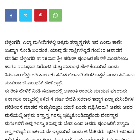
ಬೆಳ್ತಂಗಡಿ; ಎಲ್ಲಾ ಮಸೀದಿಗಳಲ್ಲಿ ಅಕ್ರಮ ಶಸ್ತ್ರಾಸ್ತ್ರಗಳು ಇವೆ ಎಂದು ತಾನೇ
ಖುದ್ದಾಗಿ ನೋಡಿ ಬಂದಂತೆ, ಯಾವುದೇ ಸಾಕ್ಷಿಗಳಿಲ್ಲದೆ ಗಂಬೀರ ಆಪಾದನೆ
ಮಾಡಿದ ಬೆಳ್ತಂಗಡಿ ಶಾಸಕರಾದ ಶ್ರೀ ಹರೀಶ್ ಪೂಂಜರ ಹೇಳಿಕೆ ಖಂಡನೀಯ
ಹಾಗೂ ಸಂವಿಧಾನ ವಿರೋದಿ ಮತ್ತು ಮತಾಂಧ ಹೇಳಿಕೆಯಾಗಿದೆ ಎಂದು
ಸಿಪಿಐಎಂ ಬೆಳ್ತಂಗಡಿ ತಾಲೂಕು ಸಮಿತಿ ಬಲವಾಗಿ ಖಂಡಿಸುತ್ತದೆ ಎಂದು ಸಿಪಿಐಎಂ
ಮುಖಂಡ ಬಿ.ಎಂ.ಭಟ್ ಹೇಳಿದ್ದಾರೆ.
ಈ ರೀತಿ ಹೇಳಿಕೆ ನೀಡಿ ಸಮಾಜದಲ್ಲಿ ಅಶಾಂತಿ ಉಂಟು ಮಾಡುವ ಪೂಂಜರು
ಕರ್ನಾಟಕ ರಾಜ್ಯದಲ್ಲಿ ಕಳೆದ 4 ವರ್ಷ ಬಿಜೆಪಿ ಸರಕಾರ ಇದ್ದಾಗ ಎಲ್ಲಾ ಮಸೀದಿಗಳ
ಪರಿಶೀಲನೆ ಮಾಡದೆ ಸುಮ್ಮನಿದ್ದುದು ಯಾಕೆ ಎಂದು ಪ್ರಶ್ನಿಸಿದರು? ಅವರು ಅವರ
ಮನೆಯಲ್ಲಿ ಅಕ್ರಮ ಶಸ್ತ್ರಾಸ್ತ್ರ ಗಳನ್ನು ಇಟ್ಟುಕೊಂಡಿದ್ದಾರೆಂದು ದೇವಸ್ಥಾನ
ಮಸೀಗಳಿಗೆ ಅವುಗಳನ್ನು ತರುವುದು ಬೇಡ ಎಂದ ಅವರು ಪೂಂಜರಿಗೆ ತಳ್ವಾರು
ಅಸ್ತ್ರಗಳಿಲ್ಲದೆ ರಾಜಕೀಯವೇ ಇಲ್ಲದಾಗಿದೆ ಎಂದು ಕುಟುಕಿದರು. ಇದೀಗ ಅದಿಕಾರ
ಕಳೆದುಕೊಂಡು ಇಂಗು ತಿಂದ ಮಂಗನಂತೆ ಎಂಬ ಗಾದೆಯಂತೆ ನಮ್ಮ ಶಾಸಕರ