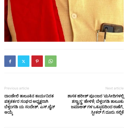
Previous article
Next article
ದಾಂಡೇಲಿ ತಾಲೂಕಿನ ಕಾರ್ಯನಿರತ
ಶಾಸಕ ಹರೀಶ್ ಪೂಂಜರ ‘ಮಸೀದಿ‌ಗಳಲ್ಲಿ
ಪತ್ರಕರ್ತರ ಸಂಘದ ಅಧ್ಯಕ್ಷರಾಗಿ
ಶಸ್ತ್ರಾಸ್ತ್ರ’ ಹೇಳಿಕೆ; ಬೆಳ್ತಂಗಡಿ ತಾಲೂಕು
ಬೆಳ್ತಂಗಡಿ ಯ ಸಂದೇಶ್. ಎಸ್.ಜೈನ್
ಜಮಾಅತ್ ಗಳ ಒಕ್ಕೂಟದಿಂದ ಠಾಣೆಗೆ,
ಆಯ್ಕೆ
ಸ್ಪೀಕರ್ ಗೆ ದೂರು ಸಲ್ಲಿಕೆ