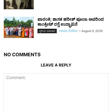
ಪಾರಂಕಿ; ಶಾಸಕ ಹರೀಶ್ ಪೂಂಜ ಅವರಿಂದ
ಕಾಂಕ್ರೀಟ್ ರಸ್ತೆ ಉದ್ಘಾಟನೆ
news Editor
-
August 9, 2026
ಸ್ಥಳೀಯ ಸಮಾಚಾರ
NO COMMENTS
LEAVE A REPLY