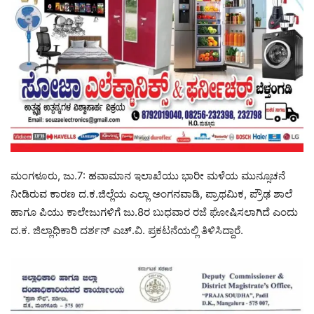
ಮಂಗಳೂರು, ಜು.7: ಹವಾಮಾನ ಇಲಾಖೆಯು ಭಾರೀ ಮಳೆಯ ಮುನ್ಸೂಚನೆ
ನೀಡಿರುವ ಕಾರಣ ದ.ಕ.ಜಿಲ್ಲೆಯ ಎಲ್ಲಾ ಅಂಗನವಾಡಿ, ಪ್ರಾಥಮಿಕ, ಪ್ರೌಢ ಶಾಲೆ
ಹಾಗೂ ಪಿಯು ಕಾಲೇಜುಗಳಿಗೆ ಜು.8ರ ಬುಧವಾರ ರಜೆ ಘೋಷಿಸಲಾಗಿದೆ ಎಂದು
ದ.ಕ. ಜಿಲ್ಲಾಧಿಕಾರಿ ದರ್ಶನ್ ಎಚ್.ವಿ. ಪ್ರಕಟನೆಯಲ್ಲಿ ತಿಳಿಸಿದ್ದಾರೆ.