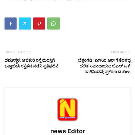
Previous article
Next article
ಧರ್ಮಸ್ಥಳ: ಅಜಿಕುರಿ ರಸ್ತೆ ದುರಸ್ತಿಗೆ
ಬೆಳ್ತಂಗಡಿ; ಎಸ್.ಐ.ಆರ್ ಗೆ ತೆರಳಿದ್ದ
ಒತ್ತಾಯಿಸಿ ರಸ್ತೆತಡೆ ನಡೆಸಿ ಪ್ರತಿಭಟನೆ
ದಲಿತ ಸಮುದಾಯದ ಬಿಎಲ್ ಒ ಗೆ
ಜಾತಿನಿಂದನೆ; ಪ್ರಕರಣ ದಾಖಲು
news Editor