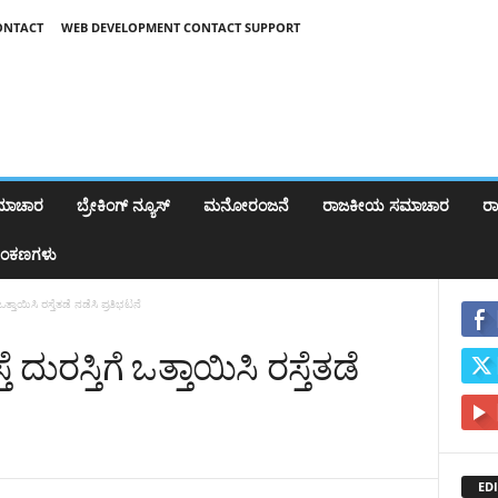
ONTACT
WEB DEVELOPMENT CONTACT SUPPORT
ಸಮಾಚಾರ
ಬ್ರೇಕಿಂಗ್‌ ನ್ಯೂಸ್
ಮನೋರಂಜನೆ
ರಾಜಕೀಯ ಸಮಾಚಾರ
ರಾಷ
ಂಕಣಗಳು
 ಒತ್ತಾಯಿಸಿ ರಸ್ತೆತಡೆ ನಡೆಸಿ ಪ್ರತಿಭಟನೆ
 ದುರಸ್ತಿಗೆ ಒತ್ತಾಯಿಸಿ ರಸ್ತೆತಡೆ
EDI