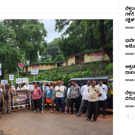
ಬೆಳ್ತ
ಗಳಿಗ
ರಕ್ಷಿತ್
news 
ಭಾರೀ 
ಆಟೋ 
news 
ಅಕ್ರಮ
ದಾಖ
news 
ಬೆಳ್
ಬಿಗಿದು
news 