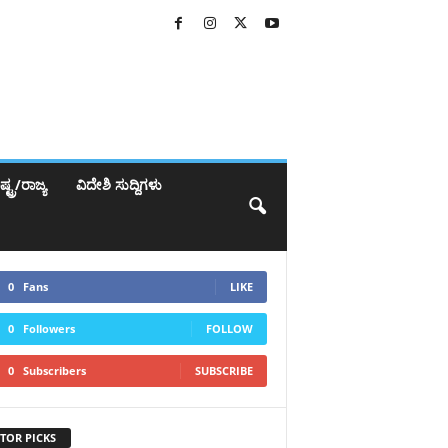
್ಟ್ರ/ರಾಜ್ಯ
ವಿದೇಶಿ ಸುದ್ದಿಗಳು
0
Fans
LIKE
0
Followers
FOLLOW
0
Subscribers
SUBSCRIBE
TOR PICKS