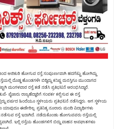
ಟ್ಟದಿಂದ ಅಜಿಕುರಿ ಹೋಗುವ ರಸ್ತೆ ಸಂಪೂರ್ಣವಾಗಿ ಹದಗೆಟ್ಟು ಹೋಗಿದ್ದು
ಲ್ಲಿ ದೊಡ್ಡ ಹೊಂಡಗಳೇ ಬಿದ್ದಿದ್ದು ಕನಿಷ್ಟ ದುರಸ್ತಿಗೂ ಮುಂದಾಗದ
್ಟಾಗಿ ಮಂಗಳವಾರ ರಸ್ತೆ ತಡೆ ನಡೆಸಿ ಪ್ರತಿಭಟನೆ ಆರಂಭಿಸಿದ್ದಾರೆ.
ಪೆ- ಪೈಚಾರು ರಾಜ್ಯಹೆದ್ದಾರಿಗೆ ಸಂಪರ್ಕ ಕಲ್ಪಿಸುವ ಈ ರಸ್ತೆ
ದ್ದು ವರ್ಷದ ಹಿಂದೆಯೂ ಸ್ಥಳೀಯರು ಪ್ರತಿಭಟನೆ ನಡೆಸಿದ್ದರು. ಆಗ ಸ್ಥಳೀಯ
 ಯಾವುದೂ ಈಡೇರಿಲ್ಲ. ಪ್ರತಿನಿತ್ಯ ನೂರಾರು ಮಂದಿ ವಿದ್ಯಾರ್ಥಿಗಳು
ೆಸುವ ರಸ್ತೆ ಇದಾಗಿದೆ. ನಡೆದುಕೊಂಡು ಹೋಗುವವರು ರಸ್ತೆಯಲ್ಲಿ
ವಾಗಿದೆ. ಇಲ್ಲಿ ರಸ್ತೆಯ ಹೊಂಡಗಳಿಗೆ ಬಿದ್ದು ವಾಹನ ಅಪಘಾತಗಳೂ
್ದಾರೆ.