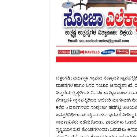
ಬೆಳ್ತಂಗಡಿ; ಧರ್ಮಸ್ಥಳ ಗ್ರಾಮದ‌ ನೇತ್ರಾವತಿ‌ ಸ್ನಾನಘ
ವಾಹನಗಳ ಹಾಗೂ ಜನರ ಸಂಚಾರ ಅಸಾಧ್ಯವಾಗಿದೆ. ರಸ್ತೆಯ
ಹಿನ್ನಲೆಯಲ್ಲಿ ಸ್ಥಳೀಯ ನಿವಾಸಿಗಳು ರಿಕ್ಷಾ ಚಾಲಕರು ಒಟ
ನೇತ್ರಾವತಿ ಸ್ನಾನಘಟ್ಟದಿಂದ ಅಜಿಕುರಿ ಮಾರ್ಗವಾಗಿ ದಿಡು
ಕಳೆದ 5 ವರ್ಷಗಳಿಂದ ಸಂಪೂರ್ಣ ಹದಗೆಟ್ಟ ರೀತಿಯಲ್ಲಿ
ಜನಪ್ರತಿನಿಧಿಗಳು ದುರಸ್ತಿ ಮಾಡುವ ಭರವಸೆ ನೀಡಿದ್ದರೂ
ಸಾರ್ವಜನಿಕರು ನಡೆದುಕೊಂಡು, ವಾಹನಗಳು ಓಡಾಟ ನಡ
ಸೃಷ್ಟಿಯಾಗಿರುವ ಹೊಂಡಗಳಿಂದಾಗಿ ಓಡಾಡಲು ಅಸಾದ್ಯ
ಸಂಭವಿಸುತ್ತಿದೆ ಎಂದು ಹೋರಾಟಗಾರರು ಆರೋಪಿಸುತ್ತಿದ