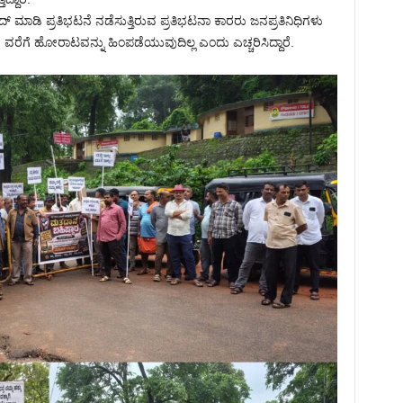
 ಮಾಡಿ ಪ್ರತಿಭಟನೆ ನಡೆಸುತ್ತಿರುವ ಪ್ರತಿಭಟನಾ ಕಾರರು ಜನಪ್ರತಿನಿಧಿಗಳು
ವ ವರೆಗೆ ಹೋರಾಟವನ್ನು ಹಿಂಪಡೆಯುವುದಿಲ್ಲ ಎಂದು ಎಚ್ಚರಿಸಿದ್ದಾರೆ.