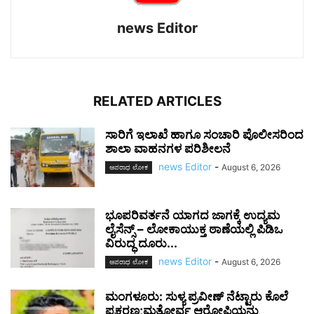
news Editor
RELATED ARTICLES
ಸಾರಿಗೆ ಇಲಾಖೆ ಹಾಗೂ ಸಂಚಾರಿ ಪೊಲೀಸರಿಂದ
ಶಾಲಾ ವಾಹನಗಳ ಪರಿಶೀಲನೆ
news Editor
-
August 6, 2026
ಅಪರಾಧ ಲೋಕ
ಭೂಪರಿವರ್ತನೆ ಯಾಗದ ಜಾಗಕ್ಕೆ ಉದ್ಯಮ
ಲೈಸೆನ್ಸ್ – ಲೋಕಾಯುಕ್ತ ಠಾಣೆಯಲ್ಲಿ ಪಿಡಿಒ
ವಿರುದ್ಧ ದೂರು...
news Editor
-
August 6, 2026
ಅಪರಾಧ ಲೋಕ
ಮಂಗಳೂರು: ಸುಳ್ಯ ಪ್ರವೀಣ್ ನೆಟ್ಟಾರು ಕೊಲೆ
ಪ್ರಕರಣ;ಮತ್ತೋರ್ವ ಆರೋಪಿಯನ್ನು