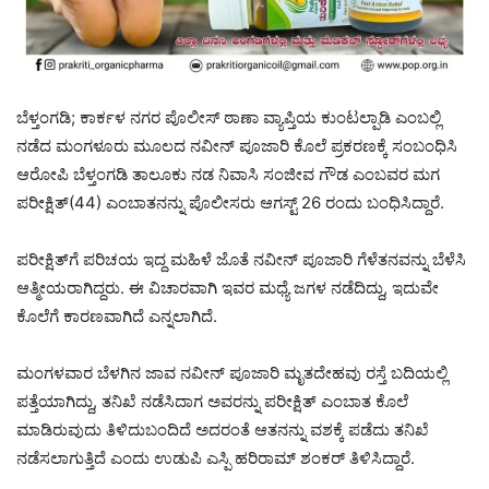
ಬೆಳ್ತಂಗಡಿ; ಕಾರ್ಕಳ ನಗರ ಪೊಲೀಸ್ ಠಾಣಾ ವ್ಯಾಪ್ತಿಯ ಕುಂಟಲ್ಪಾಡಿ ಎಂಬಲ್ಲಿ
ನಡೆದ ಮಂಗಳೂರು ಮೂಲದ ನವೀನ್ ಪೂಜಾರಿ ಕೊಲೆ ಪ್ರಕರಣಕ್ಕೆ ಸಂಬಂಧಿಸಿ
ಆರೋಪಿ ಬೆಳ್ತಂಗಡಿ ತಾಲೂಕು ನಡ ನಿವಾಸಿ ಸಂಜೀವ ಗೌಡ ಎಂಬವರ ಮಗ
ಪರೀಕ್ಷಿತ್(44) ಎಂಬಾತನನ್ನು ಪೊಲೀಸರು ಆಗಸ್ಟ್ 26 ರಂದು ಬಂಧಿಸಿದ್ದಾರೆ.
ಪರೀಕ್ಷಿತ್‌ಗೆ ಪರಿಚಯ ಇದ್ದ ಮಹಿಳೆ ಜೊತೆ ನವೀನ್ ಪೂಜಾರಿ ಗೆಳೆತನವನ್ನು ಬೆಳೆಸಿ
ಆತ್ಮೀಯರಾಗಿದ್ದರು. ಈ ವಿಚಾರವಾಗಿ ಇವರ ಮಧ್ಯೆ ಜಗಳ ನಡೆದಿದ್ದು, ಇದುವೇ
ಕೊಲೆಗೆ ಕಾರಣವಾಗಿದೆ ಎನ್ನಲಾಗಿದೆ.
ಮಂಗಳವಾರ ಬೆಳಗಿನ ಜಾವ ನವೀನ್ ಪೂಜಾರಿ ಮೃತದೇಹವು ರಸ್ತೆ ಬದಿಯಲ್ಲಿ
ಪತ್ತೆಯಾಗಿದ್ದು, ತನಿಖೆ ನಡೆಸಿದಾಗ ಅವರನ್ನು ಪರೀಕ್ಷಿತ್ ಎಂಬಾತ ಕೊಲೆ
ಮಾಡಿರುವುದು ತಿಳಿದುಬಂದಿದೆ ಅದರಂತೆ ಆತನನ್ನು ವಶಕ್ಕೆ ಪಡೆದು ತನಿಖೆ
ನಡೆಸಲಾಗುತ್ತಿದೆ ಎಂದು ಉಡುಪಿ ಎಸ್ಪಿ ಹರಿರಾಮ್ ಶಂಕರ್ ತಿಳಿಸಿದ್ದಾರೆ.