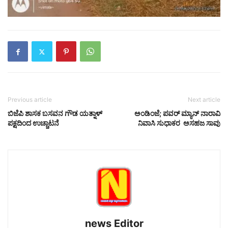
Previous article
Next article
ಬಿಜೆಪಿ ಶಾಸಕ ಬಸವನ ಗೌಡ ಯತ್ನಾಳ್
ಅಂಡಿಂಜೆ; ಪವರ್ ಮ್ಯಾನ್ ನಾರಾವಿ
ಪಕ್ಷದಿಂದ ಉಚ್ಚಾಟನೆ
ನಿವಾಸಿ ಸುಧಾಕರ ಅಸಹಜ ಸಾವು
news Editor