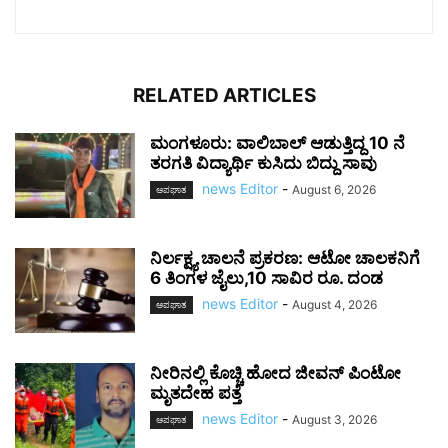
RELATED ARTICLES
ಮಂಗಳೂರು: ವಾಲಿಬಾಲ್ ಆಡುತ್ತಿದ್ದ 10 ನೆ
ತರಗತಿ ವಿದ್ಯಾರ್ಥಿ ಕುಸಿದು ಬಿದ್ದು ಸಾವು
news Editor
-
August 6, 2026
ಅಪಘಾತ
ನಿರ್ಲಕ್ಷ್ಯ ಚಾಲನೆ ಪ್ರಕರಣ: ಆಟೋ ಚಾಲಕನಿಗೆ
6 ತಿಂಗಳ ಜೈಲು,10 ಸಾವಿರ ರೂ. ದಂಡ
news Editor
-
August 4, 2026
ಅಪಘಾತ
ನೀರಿನಲ್ಲಿ ಕೊಚ್ಚಿ ಹೋದ ಜೀವನ್ ಪಿಂಟೋ
ಮೃತದೇಹ ಪತ್ತೆ
news Editor
-
August 3, 2026
ಅಪಘಾತ