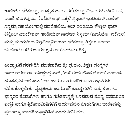
ಕಾಲೇಜಿನ ಭೌತಶಾಸ್ತ್ರ, ಸಂಸ್ಕೃತ ಹಾಗೂ ಗಣಿತಶಾಸ್ತ್ರ ವಿಭಾಗಗಳ ವತಿಯಿಂದ,
ಐಐಟಿ ಖರಗ್‌ಪುರದ ಸೆಂಟರ್ ಆಫ್ ಎಕ್ಸಲೆನ್ಸ್ ಫಾರ್ ಇಂಡಿಯನ್ ನಾಲೆಜ್
ಸಿಸ್ಟಮ್ಸ್ ಸಹಯೋಗದಲ್ಲಿ ನವದೆಹಲಿಯ ಆಲ್ ಇಂಡಿಯಾ ಕೌನ್ಸಿಲ್ ಫಾರ್
ಟೆಕ್ನಿಕಲ್ ಎಜುಕೇಶನ್-ಇಂಡಿಯನ್ ನಾಲೇಜ್ ಸಿಸ್ಟಮ್ (ಎಐಸಿಟಿಇ- ಐಕೆಎಸ್)
ಮತ್ತು ಮಂಗಳೂರು ವಿಶ್ವವಿದ್ಯಾನಿಲಯದ ಭೌತಶಾಸ್ತ್ರ ಶಿಕ್ಷಕರ ಸಂಘದ
ಬೆಂಬಲದೊಂದಿಗೆ ಕಾರ್ಯಕ್ರಮ ಆಯೋಜಿಸಲಾಗಿತ್ತು.
ಉದ್ಘಾಟನೆ ನೆರವೇರಿಸಿ ಮಾತನಾಡಿದ ಶ್ರೀ ಧ.ಮಂ. ಶಿಕ್ಷಣ ಸಂಸ್ಥೆಗಳ
ಕಾರ್ಯದರ್ಶಿ ಡಾ. ಸತೀಶ್ಚಂದ್ರ ಎಸ್., ‘ಹಳೆ ಬೇರು ಹೊಸ ಚಿಗುರು’ ಎಂಬಂತೆ
ಹೊಸತನದ ಆಲೋಚನೆಗಳು ಹಾಗೂ ಪಾರಂಪರಿಕ ಸಂಶೋಧನೆಗಳು
ಬೆರೆತುಕೊಳ್ಳಬೇಕು. ವೈದ್ಯಕೀಯ ಹಾಗೂ ಭೌತಶಾಸ್ತ್ರಗಳಿಗೆ ಸುಶ್ರುತ ಹಾಗೂ
ಭಾಸ್ಕರರ ಕೊಡುಗೆಗಳು ಹಾಗೂ ಗಣಿತಶಾಸ್ತ್ರಕ್ಕೆ ಒಳಪಡುವ ಶೂನ್ಯ, ದಶಮಾಂಶ
ಪದ್ಧತಿ ಹಾಗೂ ತ್ರಿಕೋನಮಿತಿಗಳಿಗೆ ಆರ್ಯಭಟನ ಕೊಡುಗೆಗಳು ಭಾರತವನ್ನು
ಪ್ರಪಂಚಕ್ಕೆ ಮಾದರಿಯನ್ನಾಗಿಸಿವೆ ಎಂದು ತಿಳಿಸಿದರು.