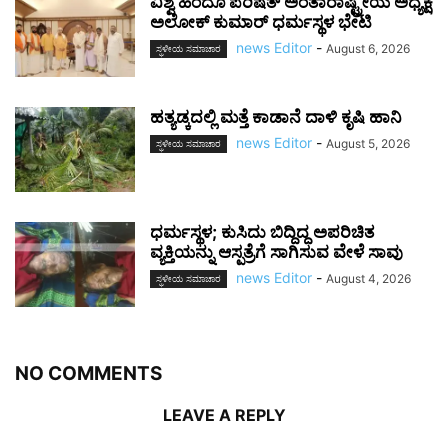
ವಿಶ್ವ ಹಿಂದೂ ಪರಿಷತ್ ಅಂತಾರಾಷ್ಟ್ರೀಯ ಅಧ್ಯಕ್ಷ
ಅಲೋಕ್ ಕುಮಾರ್ ಧರ್ಮಸ್ಥಳ ಭೇಟಿ
news Editor
-
August 6, 2026
ಸ್ಥಳೀಯ ಸಮಾಚಾರ
ಹತ್ಯಡ್ಕದಲ್ಲಿ ಮತ್ತೆ ಕಾಡಾನೆ ದಾಳಿ ಕೃಷಿ ಹಾನಿ
news Editor
-
August 5, 2026
ಸ್ಥಳೀಯ ಸಮಾಚಾರ
ಧರ್ಮಸ್ಥಳ; ಕುಸಿದು ಬಿದ್ದಿದ್ದ ಅಪರಿಚಿತ
ವ್ಯಕ್ತಿಯನ್ನು ಆಸ್ಪತ್ರೆಗೆ ಸಾಗಿಸುವ ವೇಳೆ ಸಾವು
news Editor
-
August 4, 2026
ಸ್ಥಳೀಯ ಸಮಾಚಾರ
NO COMMENTS
LEAVE A REPLY