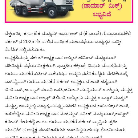
ಬೆಳ್ತಂಗಡಿ; ಕರ್ನಾಟಕ ಮುಸ್ಲಿಮ್ ಜಮಾ ಅತ್ ನ (ಕೆ.ಎಂ.ಜೆ) ಗುರುವಾಯನಕೆರೆ
ಸರ್ಕಲ್ ನ 2025 ನೇ ಸಾಲಿನ ವಾರ್ಷಿಕ ಮಹಾಸಭೆಯು ಮದ್ದಡ್ಕದ ಸುನ್ನೀ
ಸೆಂಟರ್ ನಲ್ಲಿ ನಡೆಯಿತು.
ಅಧ್ಯಕ್ಷತೆಯನ್ನು ಸರ್ಕಲ್ ಅಧ್ಯಕ್ಷರಾದ ಅಬ್ದುಲ್ ಹಮೀದ್ ಮುಸ್ಲಿಯಾರ್
ವಹಿಸಿದ್ದರು.ಸಭೆಯ ವೀಕ್ಷಕರಾಗಿ ಇಬ್ರಾಹಿಂ ಕಕ್ಕಿಂಜೆ, ವಿಷಯ ಮಂಡನೆಯನ್ನು
ಗುರುವಾಯನಕೆರೆ ಖತೀಬ್ ಎ.ಕೆ.ರಝಾ ಅಮ್ಜದಿ ನಡೆಸಿಕೊಟ್ಟರು.ವೇದಿಕೆಯಲ್ಲಿ
ಎಸ್.ವೈ.ಎಸ್ ಗುರುವಾಯನಕೆರೆ ಸರ್ಕಲ್ ಅಧ್ಯಕ್ಷರಾದ ಹಾಜಿ ಹಸೈನಾರ್
ಬಿ.ಬಿ.ಎಸ್.,ಉಸ್ಮಾನ್ ಸಖಾಫಿ ಲಾಡಿ,ಹಮೀದ್ ಮುಸ್ಲಿಯಾರ್ ಉಳ್ತೂರು, ಮದ್ದಡ್ಕ
ಮಸೀದಿ ಅಧ್ಯಕ್ಷರಾದ ಅಶ್ರಫ್ ಚಿಲಿಂಬಿ,ಅಬ್ಬೋನು ಮದ್ದಡ್ಕ,ಉಮ್ಮರ್ ಮಾಸ್ಟರ್
ಮದ್ದಡ್ಕ, ಉಮ್ಮರಬ್ಬ ಮದ್ದಡ್ಕ,ಪರಪ್ಪು ಮಸೀದಿ ಅಧ್ಯಕ್ಷರಾದ ಅಬೂಬಕ್ಕರ್ ಹಾಜಿ,
ಜಾರಿಗೆಬೈಲು ಮಸೀದಿ ಅಧ್ಯಕ್ಷರಾದ ಮಹಮ್ಮದ್ ರಫೀಕ್ ಮುಸ್ಲಿಯಾರ್,ಅಬ್ದುಲ್
ಕರೀಮ್ ಗೇರುಕಟ್ಟೆ ಹಾಗೂ ಗುರುವಾಯನಕೆರೆ ಸರ್ಕಲ್ ವ್ಯಾಪ್ತಿಯ ಪ್ರತೀ
ಯೂನಿಟ್ ನ ಅಧ್ಯಕ್ಷ ಪದಾಧಿಕಾರಿಗಳು ಹಾಜರಿದ್ದರು.ಹಂಝ ಗೋವಿಂದೂರು
ಸ್ವಾಗತಿಸಿ ಕಾರ್ಯಕ್ರಮ ನಿರೂಪಿಸಿ ಗತ ವರ್ಷದ ವರದಿ ವಾಚನೆ