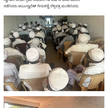
ನಡೆಸಿದರು.ಅಬೂಸ್ವಾಲಿಹ್ ಗೇರುಕಟ್ಟೆ ಲೆಕ್ಕಪತ್ರ ಮಂಡಿಸಿದರು.