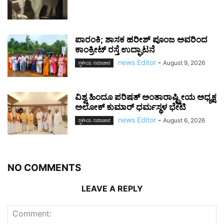
ಪಾರಂಕಿ; ಶಾಸಕ ಹರೀಶ್ ಪೂಂಜ ಅವರಿಂದ
ಕಾಂಕ್ರೀಟ್ ರಸ್ತೆ ಉದ್ಘಾಟನೆ
news Editor
-
August 9, 2026
ಸ್ಥಳೀಯ ಸಮಾಚಾರ
ವಿಶ್ವ ಹಿಂದೂ ಪರಿಷತ್ ಅಂತಾರಾಷ್ಟ್ರೀಯ ಅಧ್ಯಕ್ಷ
ಅಲೋಕ್ ಕುಮಾರ್ ಧರ್ಮಸ್ಥಳ ಭೇಟಿ
news Editor
-
August 6, 2026
ಸ್ಥಳೀಯ ಸಮಾಚಾರ
NO COMMENTS
LEAVE A REPLY