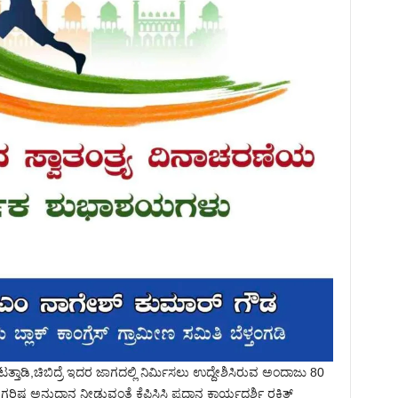
್ತಾಡಿ,ಚಿಬಿದ್ರೆ ಇದರ ಜಾಗದಲ್ಲಿ ನಿರ್ಮಿಸಲು ಉದ್ದೇಶಿಸಿರುವ ಅಂದಾಜು 80
ಷ್ಠ ಅನುದಾನ ನೀಡುವಂತೆ ಕೆಪಿಸಿಸಿ ಪ್ರಧಾನ ಕಾರ್ಯದರ್ಶಿ ರಕ್ಷಿತ್