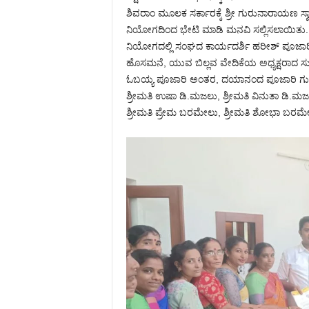
ಶಿವರಾಂ ಮೂಲಕ ಸರ್ಕಾರಕ್ಕೆ ಶ್ರೀ ಗುರುನಾರಾಯಣ ಸ
ನಿಯೋಗದಿಂದ ಭೇಟಿ ಮಾಡಿ ಮನವಿ ಸಲ್ಲಿಸಲಾಯಿತು.
ನಿಯೋಗದಲ್ಲಿ ಸಂಘದ ಕಾರ್ಯದರ್ಶಿ ಹರೀಶ್ ಪೂಜಾರಿ ಚಿಬ
ಹೊಸಮನೆ, ಯುವ ಬಿಲ್ಲವ ವೇದಿಕೆಯ ಅಧ್ಯಕ್ಷರಾದ ಸ
ಓಬಯ್ಯ ಪೂಜಾರಿ ಅಂತರ, ದಯಾನಂದ ಪೂಜಾರಿ ಗುವೇ
ಶ್ರೀಮತಿ ಉಷಾ ಡಿ.ಮಜಲು, ಶ್ರೀಮತಿ ವಿನುತಾ ಡಿ.ಮಜಲು 
ಶ್ರೀಮತಿ ಪ್ರೇಮ ಬರಮೇಲು, ಶ್ರೀಮತಿ ಶೋಭಾ ಬರಮೇಲ