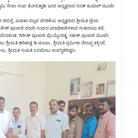
್ವಾಮಿ ಸೇವಾ ಸಂಘ ತೋಟತ್ತಾಡಿ ಇದರ ಅಧ್ಯಕ್ಷರಾದ ಸನತ್ ಕುಮಾರ್ ಮೂರ್ಜೆ
ಿದ್ರೆ, ಮಹಿಳಾ ಬಿಲ್ಲವ ವೇದಿಕೆಯ ಅಧ್ಯಕ್ಷರಾದ ಶ್ರೀಮತಿ ಪ್ರೇಮ
ುಕೇಶ್ ಪೂಜಾರಿ ಪರಾರಿ ಸಂಘದ ಪದಾಧಿಕಾರಿಗಳಾದ ಸೀತಾರಾಮ ಕಜೆ,
ದಕಂಡ, ಗಿರೀಶ್ ಪೂಜಾರಿ ಪೊಯ್ಯೇದಡ್ಡ, ಸತೀಶ್ ಪೂಜಾರಿ ಮೂರ್ಜೆ,
ಶ್ರೀಮತಿ ಹರಿಣಾಕ್ಷಿ ಡಿ.ಮಜಲು, ಶ್ರೀಮತಿ ಪ್ರಮೀಳಾ ದೇಜಪ್ಪ ಕಕ್ಕಿಂಜೆ,
ು, ಶ್ರೀಮತಿ ಸುಮತಿ ಬರಮೇಲು ಉಪಸ್ಥಿತರಿದ್ದರು.