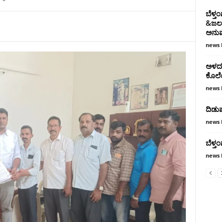
ಬೆಳ್ತ
&ಜಲಪ
ಅನು
news 
ಅಳದಂಗ
ಕೊಲೆ
news 
ದಿಡುಪ
news 
ಬೆಳ್
news 