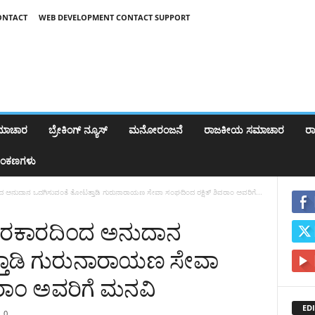
ONTACT
WEB DEVELOPMENT CONTACT SUPPORT
ಸಮಾಚಾರ
ಬ್ರೇಕಿಂಗ್‌ ನ್ಯೂಸ್
ಮನೋರಂಜನೆ
ರಾಜಕೀಯ ಸಮಾಚಾರ
ರಾಷ
ಂಕಣಗಳು
ಅನುದಾನ ಒದಗಿಸುವಂತೆ ತೋಟತ್ತಾಡಿ ಗುರುನಾರಾಯಣ ಸೇವಾ ಸಂಘದಿಂದ ರಕ್ಷಿತ್ ಶಿವರಾಂ ಅವರಿಗೆ...
ಸರಕಾರದಿಂದ ಅನುದಾನ
ತಾಡಿ ಗುರುನಾರಾಯಣ ಸೇವಾ
ವರಾಂ ಅವರಿಗೆ ಮನವಿ
EDI
0