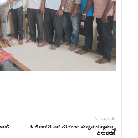
Next article
ೊಡುಗೆ
ಡಿ. ಕೆ.ಆರ್.ಡಿ.ಎಸ್ ವತಿಯಿಂದ ಸಂಭ್ರಮದ ಸ್ವಾತಂತ್ರ್ಯ
ದಿನಾಚರಣೆ