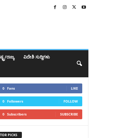
್ಟ್ರ/ರಾಜ್ಯ
ವಿದೇಶಿ ಸುದ್ದಿಗಳು
0
Fans
LIKE
0
Followers
FOLLOW
0
Subscribers
SUBSCRIBE
TOR PICKS