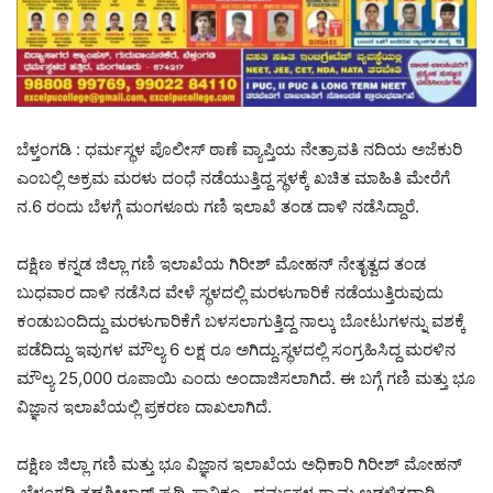
ಬೆಳ್ತಂಗಡಿ : ಧರ್ಮಸ್ಥಳ ಪೊಲೀಸ್ ಠಾಣೆ ವ್ಯಾಪ್ತಿಯ ನೇತ್ರಾವತಿ ನದಿಯ ಅಜೆಕುರಿ
ಎಂಬಲ್ಲಿ ಅಕ್ರಮ ಮರಳು ದಂಧೆ ನಡೆಯುತ್ತಿದ್ದ ಸ್ಥಳಕ್ಕೆ ಖಚಿತ ಮಾಹಿತಿ ಮೇರೆಗೆ
ನ.6 ರಂದು ಬೆಳಗ್ಗೆ ಮಂಗಳೂರು ಗಣಿ ಇಲಾಖೆ ತಂಡ ದಾಳಿ ನಡೆಸಿದ್ದಾರೆ.
ದಕ್ಷಿಣ ಕನ್ನಡ ಜಿಲ್ಲಾ ಗಣಿ ಇಲಾಖೆಯ ಗಿರೀಶ್ ಮೋಹನ್ ನೇತೃತ್ವದ ತಂಡ
ಬುಧವಾರ ದಾಳಿ ನಡೆಸಿದ ವೇಳೆ ಸ್ಥಳದಲ್ಲಿ ಮರಳುಗಾರಿಕೆ ನಡೆಯುತ್ತಿರುವುದು
ಕಂಡುಬಂದಿದ್ದು ಮರಳುಗಾರಿಕೆಗೆ ಬಳಸಲಾಗುತ್ತಿದ್ದ ನಾಲ್ಕು ಬೋಟುಗಳನ್ನು ವಶಕ್ಕೆ
ಪಡೆದಿದ್ದು ಇವುಗಳ ಮೌಲ್ಯ 6 ಲಕ್ಷ ರೂ ಅಗಿದ್ದು.ಸ್ಥಳದಲ್ಲಿ ಸಂಗ್ರಹಿಸಿದ್ದ ಮರಳಿನ
ಮೌಲ್ಯ 25,000 ರೂಪಾಯಿ ಎಂದು ಅಂದಾಜಿಸಲಾಗಿದೆ. ಈ ಬಗ್ಗೆ ಗಣಿ ಮತ್ತು ಭೂ
ವಿಜ್ಞಾನ ಇಲಾಖೆಯಲ್ಲಿ ಪ್ರಕರಣ ದಾಖಲಾಗಿದೆ.
ದಕ್ಷಿಣ ಜಿಲ್ಲಾ ಗಣಿ ಮತ್ತು ಭೂ ವಿಜ್ಞಾನ ಇಲಾಖೆಯ ಅಧಿಕಾರಿ ಗಿರೀಶ್ ಮೋಹನ್
,ಬೆಳ್ತಂಗಡಿ ತಹಶೀಲ್ದಾರ್ ಪೃಥ್ವಿ ಸಾನಿಕಂ , ಧರ್ಮಸ್ಥಳ ಗ್ರಾಮ ಆಡಳಿತಧಾರಿ