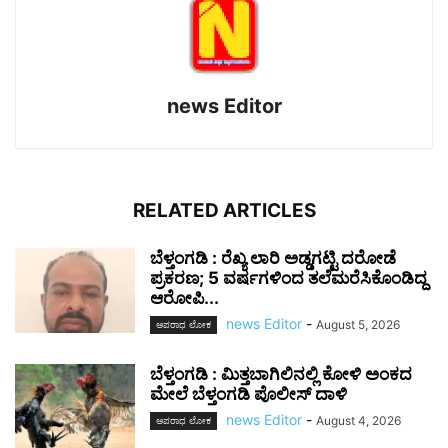
news Editor
RELATED ARTICLES
ಬೆಳ್ತಂಗಡಿ : ರೆಖ್ಯ ಲಾರಿ ಅಡ್ಡಗಟ್ಟಿ ದರೋಡೆ
ಪ್ರಕರಣ; 5 ವರ್ಷಗಳಿಂದ ತಲೆಮರೆಸಿಕೊಂಡಿದ್ದ
ಆರೋಪಿ...
news Editor
-
August 5, 2026
ಅಪರಾಧ ಲೋಕ
ಬೆಳ್ತಂಗಡಿ : ಮಿತ್ತಬಾಗಿಲಿನಲ್ಲಿ ಕೋಳಿ ಅಂಕದ
ಮೇಲೆ ಬೆಳ್ತಂಗಡಿ ಪೊಲೀಸ್ ದಾಳಿ
news Editor
-
August 4, 2026
ಅಪರಾಧ ಲೋಕ