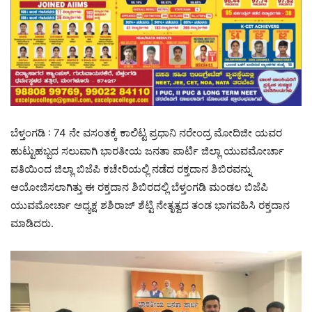
ಬೆಳ್ತಂಗಡಿ : 74 ನೇ ವಸಂತಕ್ಕೆ ಕಾಲಿಟ್ಟ ಪ್ರಧಾನಿ ನರೇಂದ್ರ ಮೋದಿಜೀ ಯವರ
ಹುಟ್ಟುಹಬ್ಬದ ಸಲುವಾಗಿ ಭಾರತೀಯ ಜನತಾ ಪಾರ್ಟಿ ಜಿಲ್ಲಾ ಯುವಮೋರ್ಚಾ
ವತಿಯಿಂದ ಜಿಲ್ಲಾ ಬಿಜೆಪಿ ಕಚೇರಿಯಲ್ಲಿ ನಡೆದ ರಕ್ತದಾನ ಶಿಬಿರವನ್ನು
ಆಯೋಜಿಸಲಾಗಿತ್ತು ಈ ರಕ್ತದಾನ ಶಿಬಿರದಲ್ಲಿ ಬೆಳ್ತಂಗಡಿ ಮಂಡಲ ಬಿಜೆಪಿ
ಯುವಮೋರ್ಚಾ ಅಧ್ಯಕ್ಷ ಶಶಿರಾಜ್ ಶೆಟ್ಟಿ ನೇತೃತ್ವದ ತಂಡ ಭಾಗವಹಿಸಿ ರಕ್ತದಾನ
ಮಾಡಿದರು.