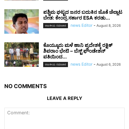
ಪಶ್ಚಿಮ ಘಟ್ಟದ ಜನರ ಬದುಕಿನ ಜೊತೆ ಚೆಲ್ಲಾಟ
ಬೇಡ: ಕೇಂದ್ರ ಸರ್ಕಾರ ESA ಕರಡು...
news Editor
-
August 8, 2026
ರಾಜಕೀಯ ಸಮಾಚಾರ
ಕೊಯ್ಯೂರು ಮಳೆ ಹಾನಿ ಪ್ರದೇಶಕ್ಕೆ ರಕ್ಷಿತ್
ಶಿವರಾಂ ಭೇಟಿ – ಬೆಸ್ಟ್ ಫೌಂಡೇಶನ್
ವತಿಯಿಂದ...
news Editor
-
August 6, 2026
ರಾಜಕೀಯ ಸಮಾಚಾರ
NO COMMENTS
LEAVE A REPLY