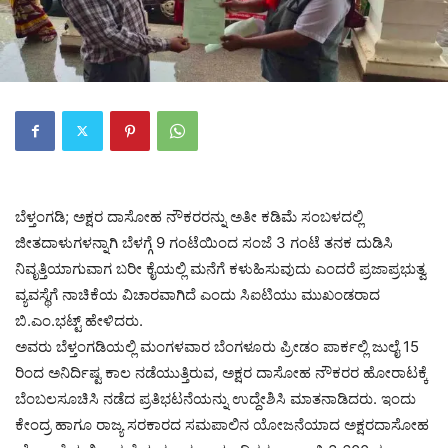
ಬೆಳ್ತಂಗಡಿ; ಅಕ್ಷರ ದಾಸೋಹ ನೌಕರರನ್ನು ಅತೀ ಕಡಿಮೆ ಸಂಬಳದಲ್ಲಿ
ಜೀತದಾಳುಗಳನ್ನಾಗಿ ಬೆಳಗ್ಗೆ 9 ಗಂಟೆಯಿಂದ ಸಂಜೆ 3 ಗಂಟೆ ತನಕ ದುಡಿಸಿ
ನಿವೃತ್ತಿಯಾಗುವಾಗ ಬರೀ ಕೈಯಲ್ಲಿ ಮನೆಗೆ ಕಳುಹಿಸುವುದು ಎಂದರೆ ಪ್ರಜಾಪ್ರಭುತ್ವ
ವ್ಯವಸ್ಥೆಗೆ ನಾಚಿಕೆಯ ವಿಚಾರವಾಗಿದೆ ಎಂದು ಸಿಐಟಿಯು ಮುಖಂಡರಾದ
ಬಿ.ಎಂ.ಭಟ್ಟ್ ಹೇಳಿದರು.
ಅವರು ಬೆಳ್ತಂಗಡಿಯಲ್ಲಿ ಮಂಗಳವಾರ ಬೆಂಗಳೂರು ಪ್ರೀಡಂ ಪಾರ್ಕಲ್ಲಿ ಜುಲೈ 15
ರಿಂದ ಅನಿರ್ದಿಷ್ಟ ಕಾಲ ನಡೆಯುತ್ತಿರುವ, ಅಕ್ಷರ ದಾಸೋಹ ನೌಕರರ ಹೋರಾಟಕ್ಕೆ
ಬೆಂಬಲ‌ಸೂಚಿಸಿ ನಡೆದ ಪ್ರತಿಭಟನೆಯನ್ನು ಉದ್ದೇಶಿಸಿ ಮಾತನಾಡಿದರು. ಇಂದು
ಕೇಂದ್ರ ಹಾಗೂ ರಾಜ್ಯ ಸರಕಾರದ ಸಮಪಾಲಿನ ಯೋಜನೆಯಾದ ಅಕ್ಷರದಾಸೋಹ