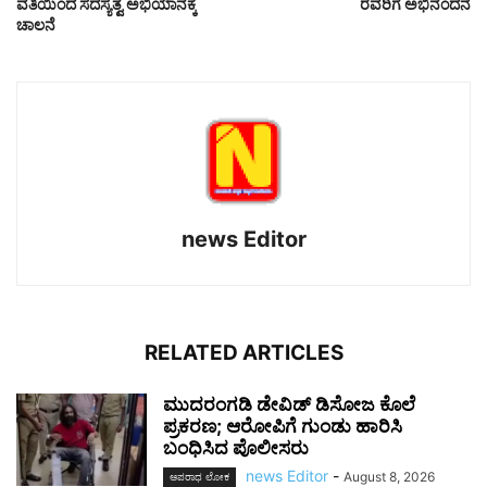
ವತಿಯಿಂದ ಸದಸ್ಯತ್ವ ಅಭಿಯಾನಕ್ಕೆ
ರವರಿಗೆ ಅಭಿನಂದನೆ
ಚಾಲನೆ
news Editor
RELATED ARTICLES
ಮುದರಂಗಡಿ ಡೇವಿಡ್ ಡಿಸೋಜ ಕೊಲೆ
ಪ್ರಕರಣ; ಆರೋಪಿಗೆ ಗುಂಡು ಹಾರಿಸಿ
ಬಂಧಿಸಿದ ಪೊಲೀಸರು
news Editor
-
August 8, 2026
ಅಪರಾಧ ಲೋಕ