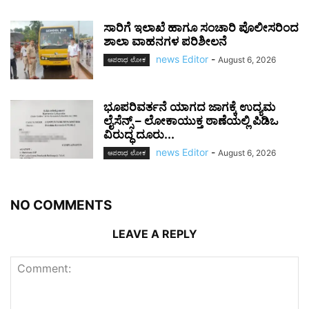
ಸಾರಿಗೆ ಇಲಾಖೆ ಹಾಗೂ ಸಂಚಾರಿ ಪೊಲೀಸರಿಂದ
ಶಾಲಾ ವಾಹನಗಳ ಪರಿಶೀಲನೆ
news Editor
-
August 6, 2026
ಅಪರಾಧ ಲೋಕ
ಭೂಪರಿವರ್ತನೆ ಯಾಗದ ಜಾಗಕ್ಕೆ ಉದ್ಯಮ
ಲೈಸೆನ್ಸ್ – ಲೋಕಾಯುಕ್ತ ಠಾಣೆಯಲ್ಲಿ ಪಿಡಿಒ
ವಿರುದ್ಧ ದೂರು...
news Editor
-
August 6, 2026
ಅಪರಾಧ ಲೋಕ
NO COMMENTS
LEAVE A REPLY