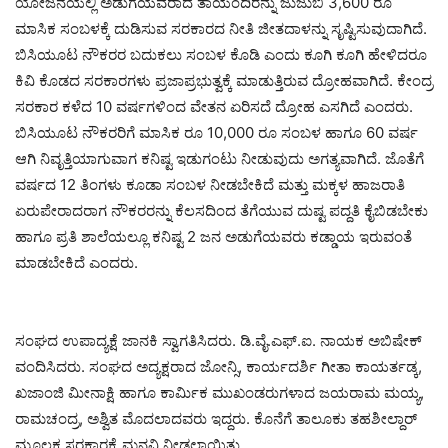
ಯೋಜನೆಯಲ್ಲಿ ಅಡುಗೆಯವರಾದ ತಾಯಂದಿರನ್ನು ಜುಜುಬಿ 3,600 ರೂ
ಮಾಸಿಕ ಸಂಬಳಕ್ಕೆ ದುಡಿಸುವ ಸರಕಾರದ ನೀತಿ ಜೀತದಾಳನ್ನು ಸೃಷ್ಟಿಸುವುದಾಗಿದೆ.
ಬಿಸಿಯೂಟ ನೌಕರರ ಬದುಕಲು ಸಂಬಳ ಕೊಡಿ ಎಂದು ಕೂಗಿ ಕೂಗಿ ಹೇಳಿದರೂ
ಕಿವಿ ಕೊಡದ ಸರಕಾರಗಳು ಪ್ರಜಾಪ್ರಭುತ್ವಕ್ಕೆ ಮಾಡುತ್ತಿರುವ ದ್ರೋಹವಾಗಿದೆ. ಕೇಂದ್ರ
ಸರಕಾರ ಕಳೆದ 10 ವರ್ಷಗಳಿಂದ ವೇತನ ಏರಿಸದೆ ದ್ರೋಹ ಎಸಗಿದೆ ಎಂದರು.
ಬಿಸಿಯೂಟ ನೌಕರರಿಗೆ ಮಾಸಿಕ ರೂ 10,000 ರೂ ಸಂಬಳ ಹಾಗೂ 60 ವರ್ಷ
ಆಗಿ ನಿವೃತ್ತಿಯಾಗುವಾಗ ಕನಿಷ್ಟ ಇಡುಗಂಟು ನೀಡುವುದು ಅಗತ್ಯವಾಗಿದೆ. ಜೊತೆಗೆ
ವರ್ಷದ 12 ತಿಂಗಳು ಕೂಡಾ ಸಂಬಳ ನೀಡಬೇಕಿದೆ ಮತ್ತು ಮಕ್ಕಳ ಹಾಜರಾತಿ
ಏರುಪೇರಾದರಾಗ ನೌಕರರನ್ನು ಕೆಲಸದಿಂದ ತೆಗೆಯುವ ದುಷ್ಟ ಪದ್ದತಿ ಕೈಬಿಡಬೇಕು
ಹಾಗೂ ಪ್ರತಿ ಶಾಲೆಯಲ್ಲೂ ಕನಿಷ್ಟ 2 ಜನ ಅಡುಗೆಯವರು ಕಡ್ಡಾಯ ಇರುವಂತೆ
ಮಾಡಬೇಕಿದೆ ಎಂದರು.
ಸಂಘದ ಉಪಾದ್ಯಕ್ಷೆ ಜಾನಕಿ ಸ್ವಾಗತಿಸಿದರು. ಡಿ.ವೈ.ಎಫ್.ಐ. ನಾಯಕ ಅಬಿಷೇಕ್
ವಂದಿಸಿದರು. ಸಂಘದ ಅದ್ಯಕ್ಷರಾದ ಜೋನ್ಸಿ, ಕಾರ್ಯದರ್ಶಿ ಗೀತಾ ಕಾಯರ್ತಡ್ಕ,
ಖಜಾಂಜಿ ಮೀನಾಕ್ಷಿ ಹಾಗೂ ಕಾರ್ಮಿಕ ಮುಖಂಡರುಗಳಾದ ಜಯರಾಮ ಮಯ್ಯ,
ರಾಮಚಂದ್ರ, ಅಶ್ವಿತ ಮೊದಲಾದವರು ಇದ್ದರು. ಕೊನೆಗೆ ತಾಲೂಕು ತಹಶೀಲ್ದಾರ್
ಮೂಲಕ ಸರಕಾರಕ್ಕೆ ಮನವಿ ನೀಡಲಾಯಿತು.