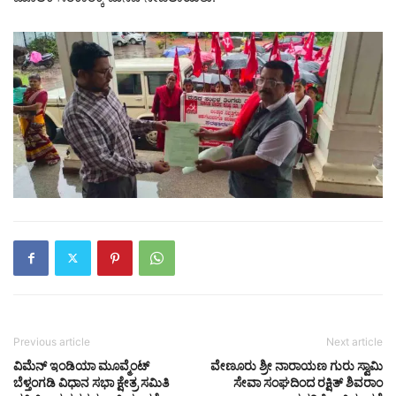
Previous article
Next article
ವಿಮೆನ್ ಇಂಡಿಯಾ ಮೂವ್ಮೆಂಟ್
ವೇಣೂರು ಶ್ರೀ ನಾರಾಯಣ ಗುರು ಸ್ವಾಮಿ
ಬೆಳ್ತಂಗಡಿ ವಿಧಾನ ಸಭಾ ಕ್ಷೇತ್ರ ಸಮಿತಿ
ಸೇವಾ ಸಂಘದಿಂದ ರಕ್ಷಿತ್ ಶಿವರಾಂ