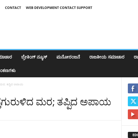
CONTACT
WEB DEVELOPMENT CONTACT SUPPORT
ಸಮಾಚಾರ
ಬ್ರೇಕಿಂಗ್‌ ನ್ಯೂಸ್
ಮನೋರಂಜನೆ
ರಾಜಕೀಯ ಸಮಾಚಾರ
ರಾಷ
ಂಕಣಗಳು
ಿದ ಮರ; ತಪ್ಪಿದ ಅಪಾಯ
ಸ್ತೆಗುರುಳಿದ ಮರ; ತಪ್ಪಿದ ಅಪಾಯ
EDI