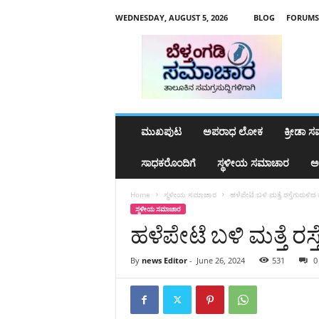
WEDNESDAY, AUGUST 5, 2026
BLOG
FORUMS
b
e
l
t
h
a
n
ಮುಖಪುಟ
ಅಪರಾಧ ಲೋಕ
ಕ್ರೀಡಾ 
g
a
ಸಾಧಕರೊಂದಿಗೆ
ಸ್ಥಳೀಯ ಸಮಾಚಾರ
ಅ
d
y
Home
ಸ್ಥಳೀಯ ಸಮಾಚಾರ
ಹಳೆಪೇಟೆ ಬಳಿ ಮತ್ತೆ ರಸ್ತೆಗುರುಳ
s
ಸ್ಥಳೀಯ ಸಮಾಚಾರ
a
ಹಳೆಪೇಟೆ ಬಳಿ ಮತ್ತೆ ರ
m
a
c
By
news Editor
-
June 26, 2024
531
0
h
a
r
a