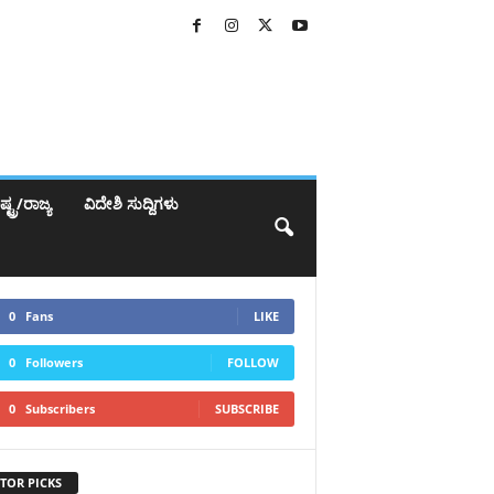
್ಟ್ರ/ರಾಜ್ಯ
ವಿದೇಶಿ ಸುದ್ದಿಗಳು
0
Fans
LIKE
0
Followers
FOLLOW
0
Subscribers
SUBSCRIBE
TOR PICKS