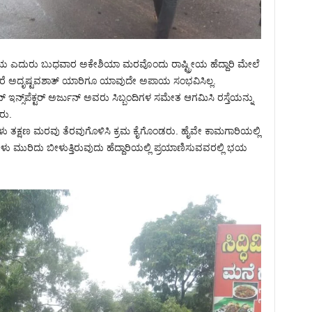
ಳಿಗೆಯ ಎದುರು ಬುಧವಾರ ಅಕೇಶಿಯಾ ಮರವೊಂದು ರಾಷ್ಟ್ರೀಯ ಹೆದ್ದಾರಿ ಮೇಲೆ
ಆದರೆ ಅದೃಷ್ಟವಶಾತ್ ಯಾರಿಗೂ ಯಾವುದೇ ಅಪಾಯ ಸಂಭವಿಸಿಲ್ಲ.
ಇನ್ಸ್‌ಪೆಕ್ಟರ್ ಅರ್ಜುನ್ ಅವರು ಸಿಬ್ಬಂದಿಗಳ ಸಮೇತ ಆಗಮಿಸಿ ರಸ್ತೆಯನ್ನು
ರು.
ತಕ್ಷಣ ಮರವು ತೆರವುಗೊಳಿಸಿ ಕ್ರಮ ಕೈಗೊಂಡರು. ಹೈವೇ ಕಾಮಗಾರಿಯಲ್ಲಿ
ಗಳು ಮುರಿದು ಬೀಳುತ್ತಿರುವುದು ಹೆದ್ದಾರಿಯಲ್ಲಿ ಪ್ರಯಾಣಿಸುವವರಲ್ಲಿ ಭಯ