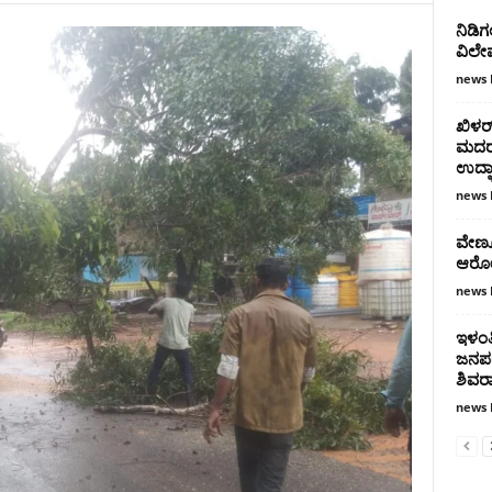
ನಿಡಿ
ವಿಲೇ
news 
ಖಿಳರ
ಮದರಸ 
ಉದ್ಘ
news 
ವೇಣೂರಿ
ಆರೋ
news 
ಇಳಂತಿ
ಜನಪರ
ಶಿವರ
news 