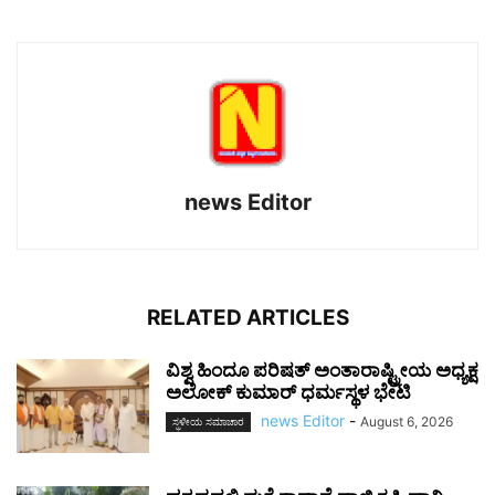
news Editor
RELATED ARTICLES
ವಿಶ್ವ ಹಿಂದೂ ಪರಿಷತ್ ಅಂತಾರಾಷ್ಟ್ರೀಯ ಅಧ್ಯಕ್ಷ
ಅಲೋಕ್ ಕುಮಾರ್ ಧರ್ಮಸ್ಥಳ ಭೇಟಿ
news Editor
-
August 6, 2026
ಸ್ಥಳೀಯ ಸಮಾಚಾರ