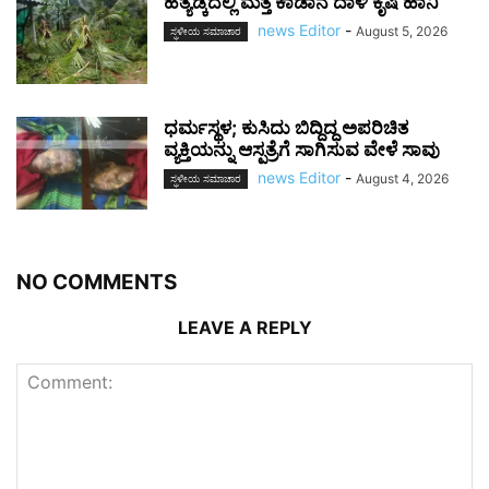
ಹತ್ಯಡ್ಕದಲ್ಲಿ ಮತ್ತೆ ಕಾಡಾನೆ ದಾಳಿ ಕೃಷಿ ಹಾನಿ
news Editor
-
August 5, 2026
ಸ್ಥಳೀಯ ಸಮಾಚಾರ
ಧರ್ಮಸ್ಥಳ; ಕುಸಿದು ಬಿದ್ದಿದ್ದ ಅಪರಿಚಿತ
ವ್ಯಕ್ತಿಯನ್ನು ಆಸ್ಪತ್ರೆಗೆ ಸಾಗಿಸುವ ವೇಳೆ ಸಾವು
news Editor
-
August 4, 2026
ಸ್ಥಳೀಯ ಸಮಾಚಾರ
NO COMMENTS
LEAVE A REPLY