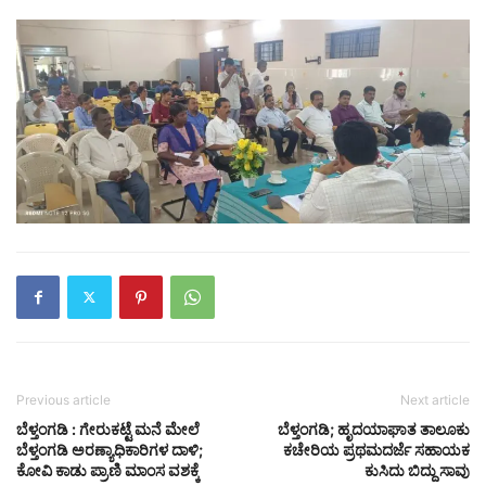
Previous article
Next article
ಬೆಳ್ತಂಗಡಿ : ಗೇರುಕಟ್ಟೆ ಮನೆ ಮೇಲೆ
ಬೆಳ್ತಂಗಡಿ; ಹೃದಯಾಘಾತ ತಾಲೂಕು
ಬೆಳ್ತಂಗಡಿ ಅರಣ್ಯಾಧಿಕಾರಿಗಳ ದಾಳಿ;
ಕಚೇರಿಯ ಪ್ರಥಮದರ್ಜೆ ಸಹಾಯಕ
ಕೋವಿ ಕಾಡು ಪ್ರಾಣಿ ಮಾಂಸ ವಶಕ್ಕೆ
ಕುಸಿದು ಬಿದ್ದು ಸಾವು