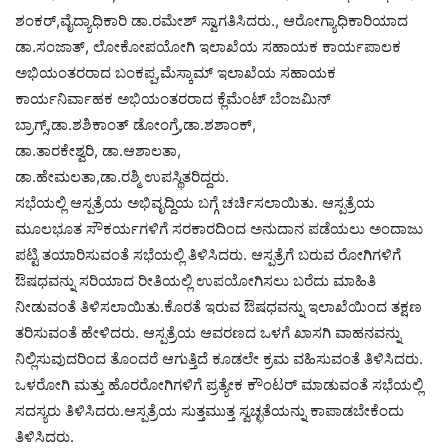
ಶಂಕರ್,ವೈದ್ಯಾಧಿಕಾರಿ ಡಾ.ರಮೇಶ್ ಸ್ವಾಗತಿಸಿದರು., ಆರೋಗ್ಯಾಧಿಕಾರಿಯಾದ
ಡಾ.ಸಂಜಾತ್, ಲೋಕೋಪಯೋಗಿ ಇಲಾಖೆಯ ಸಹಾಯಕ ಕಾರ್ಯಪಾಲಕ
ಅಭಿಯಂತರರಾದ ಬಂಕಪ್ಪ,ಮೆಸ್ಕಾಮ್ ಇಲಾಖೆಯ ಸಹಾಯಕ
ಕಾರ್ಯನಿರ್ವಾಹಕ ಅಭಿಯಂತರರಾದ ಕ್ಲೆಮೆಂಟ್ ಬೆಂಜಮಿನ್
ಬ್ರಾಗ್ಸ್,ಡಾ.ಶಶಿಕಾಂತ್ ಡೋಂಗ್ರೆ,ಡಾ.ಶಶಾಂಕ್,
ಡಾ.ತಾರಕೇಶ್ವರಿ, ಡಾ.ಆಶಾಲತಾ,
ಡಾ.ಹೇಮಲತಾ,ಡಾ.ರಶ್ಮಿ ಉಪಸ್ಥಿತರಿದ್ದರು.
ಸಭೆಯಲ್ಲಿ ಆಸ್ಪತ್ರೆಯ ಅಭಿವೃದ್ದಿಯ ಬಗ್ಗೆ ಚರ್ಚಿಸಲಾಯಿತು. ಆಸ್ಪತ್ರೆಯ
ಮೂಲಭೂತ ಸೌಕರ್ಯಗಳಿಗೆ ಸರಕಾರದಿಂದ ಅನುದಾನ ಪಡೆಯಲು ಅಂದಾಜು
ಪಟ್ಟಿ ತಯಾರಿಸುವಂತೆ ಸಭೆಯಲ್ಲಿ ತಿಳಿಸಿದರು. ಆಸ್ಪತ್ರೆಗೆ ಬರುವ ರೋಗಿಗಳಿಗೆ
ಔಷಧವನ್ನು ಸರಿಯಾದ ರೀತಿಯಲ್ಲಿ ಉಪಯೋಗಿಸಲು ಬರೆದು ಮಾಹಿತಿ
ನೀಡುವಂತೆ ತಿಳಿಸಲಾಯಿತು.ಕೊರತೆ ಇರುವ ಔಷಧವನ್ನು ಇಲಾಖೆಯಿಂದ ತಕ್ಷಣ
ತರಿಸುವಂತೆ ಹೇಳಿದರು. ಆಸ್ಪತ್ರೆಯ ಆವರಣದ ಒಳಗೆ ಖಾಸಗಿ ವಾಹನವನ್ನು
ನಿಲ್ಲಿಸುವುದರಿಂದ ತೊಂದರೆ ಆಗುತ್ತಿದೆ ಕೂಡಲೇ ಕ್ರಮ ವಹಿಸುವಂತೆ ತಿಳಿಸಿದರು.
ಒಳರೋಗಿ ಮತ್ತು ಹೊರರೋಗಿಗಳಿಗೆ ಪ್ರತ್ಯೇಕ ಕೌಂಟರ್ ಮಾಡುವಂತೆ ಸಭೆಯಲ್ಲಿ
ಸದಸ್ಯರು ತಿಳಿಸಿದರು.ಆಸ್ಪತ್ರೆಯ ಸುತ್ತಮುತ್ತ ಸ್ವಚ್ಛತೆಯನ್ನು ಕಾಪಾಡಬೇಕೆಂದು
ತಿಳಿಸಿದರು.