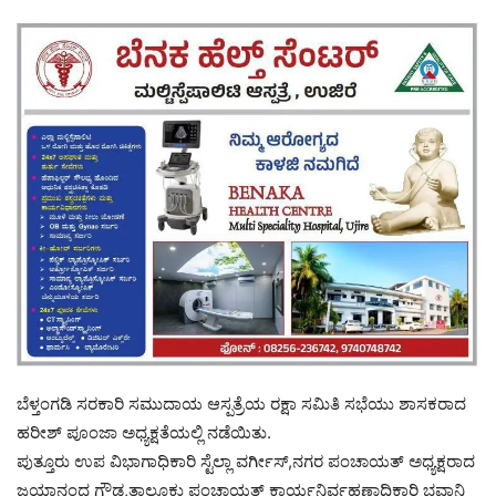
ಬೆಳ್ತಂಗಡಿ ಸರಕಾರಿ ಸಮುದಾಯ ಆಸ್ಪತ್ರೆಯ ರಕ್ಷಾ ಸಮಿತಿ ಸಭೆಯು ಶಾಸಕರಾದ
ಹರೀಶ್ ಪೂಂಜಾ ಅಧ್ಯಕ್ಷತೆಯಲ್ಲಿ ನಡೆಯಿತು.
ಪುತ್ತೂರು ಉಪ ವಿಭಾಗಾಧಿಕಾರಿ ಸ್ಟೆಲ್ಲಾ ವರ್ಗೀಸ್,ನಗರ ಪಂಚಾಯತ್ ಅಧ್ಯಕ್ಷರಾದ
ಜಯಾನಂದ ಗೌಡ,ತಾಲೂಕು ಪಂಚಾಯತ್ ಕಾರ್ಯನಿರ್ವಹಣಾಧಿಕಾರಿ ಭವಾನಿ