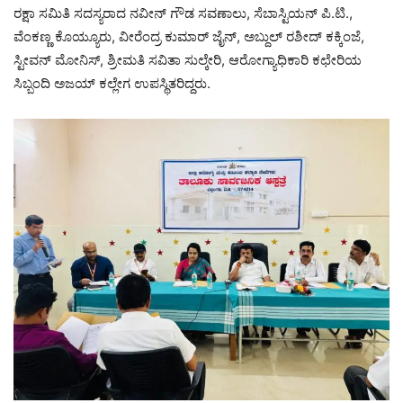
ರಕ್ಷಾ ಸಮಿತಿ ಸದಸ್ಯರಾದ ನವೀನ್ ಗೌಡ ಸವಣಾಲು, ಸೆಬಾಸ್ಟಿಯನ್ ಪಿ.ಟಿ.,
ವೆಂಕಣ್ಣ ಕೊಯ್ಯೂರು, ವೀರೆಂದ್ರ ಕುಮಾರ್ ಜೈನ್, ಅಬ್ದುಲ್ ರಶೀದ್ ಕಕ್ಕಿಂಜೆ,
ಸ್ಟೀವನ್ ಮೋನಿಸ್, ಶ್ರೀಮತಿ ಸವಿತಾ ಸುಲ್ಕೇರಿ, ಆರೋಗ್ಯಾಧಿಕಾರಿ ಕಛೇರಿಯ
ಸಿಬ್ಬಂದಿ ಅಜಯ್ ಕಲ್ಲೇಗ ಉಪಸ್ಥಿತರಿದ್ದರು.