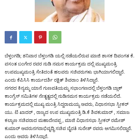
ಬೆಳ್ತಂಗಡಿ; ಶನಿವಾರ ಬೆಳ್ತಂಗಡಿ ಯಲ್ಲಿ ನಡೆಯಲಿರುವ ಮಾಜಿ ಶಾಸಕ ದಿವಂಗತ ಕೆ.
ವಸಂತ ಬಂಗೇರ ರವರ ನುಡಿ ನಮನ ಕಾರ್ಯಕ್ರಮ ದಲ್ಲಿ ಮುಖ್ಯಮಂತ್ರಿ
ಉಪಮುಖ್ಯಮಂತ್ರಿ ಸೇತಿದಂತೆ ಹಲವರು ಸಚಿವರುಗಳು ಭಾಗಿಯಾಗಲಿದ್ದಾರೆ.
ಎಂದು ಕೆಪಿಸಿಸಿ ಕಾರ್ಯದರ್ಶಿ ರಕ್ಷಿತ್ ಶಿವರಾಂ ತಿಳಿಸಿದ್ದಾರೆ.
ನಗರದ ಕಿನ್ಯಮ್ಮ ಯಾನೆ ಗುಣವತಿಯಮ್ಮ ಸಭಾಂಗಣದಲ್ಲಿ ಬೆಳ್ತಂಗಡಿ ಬ್ಲಾಕ್
ಕಾಂಗ್ರೆಸ್ ಸಮಿತಿಗಳ‌ ನೇತೃತ್ವದಲ್ಲಿ ನುಡಿನಮನ‌ ಕಾರ್ಯಕ್ರಮ ನಡೆಯಲಿದೆ.
ಕಾರ್ಯಕ್ರಮದಲ್ಲಿ ಮುಖ್ಯ ಮಂತ್ರಿ ಸಿದ್ದರಾಮಯ್ಯ ಅವರು, ವಿಧಾನಸಭಾ ಸ್ಪೀಕರ್
ಯು. ಟಿ ಖಾದರ್ , ರಾಜ್ಯದ ಉಪ ಮುಖ್ಯಮಂತ್ರಿ ಡಿ.ಕೆ ಶಿವಕುಮಾರ್ , ಸಮಾಜ
ಕಲ್ಯಾಣ ಸಚಿವರಾದ ಮಹಾದೇವಪ್ಪ , ಮಾಜಿ ವಿಧಾನಸಭಾ ಸ್ಪೀಕರ್ ರಮೇಶ್
ಕುಮಾರ್ ಅವರುನಗರಾಭಿವೃದ್ಧಿ ಸಚಿವ ಬೈರತಿ ಸುರೇಶ್ ರವರು ಆಗಮಿಸಲಿದ್ದಾರೆ.
ಎಂದು ಅವರು ತಿಳಿಸಿದ್ದಾರೆ.