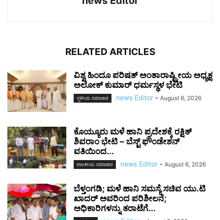
news Editor
RELATED ARTICLES
ವಿಶ್ವ ಹಿಂದೂ ಪರಿಷತ್ ಅಂತಾರಾಷ್ಟ್ರೀಯ ಅಧ್ಯಕ್ಷ
ಅಲೋಕ್ ಕುಮಾರ್ ಧರ್ಮಸ್ಥಳ ಭೇಟಿ
news Editor
-
August 6, 2026
ಸ್ಥಳೀಯ ಸಮಾಚಾರ
ಕೊಯ್ಯೂರು ಮಳೆ ಹಾನಿ ಪ್ರದೇಶಕ್ಕೆ ರಕ್ಷಿತ್
ಶಿವರಾಂ ಭೇಟಿ – ಬೆಸ್ಟ್ ಫೌಂಡೇಶನ್
ವತಿಯಿಂದ...
news Editor
-
August 6, 2026
ರಾಜಕೀಯ ಸಮಾಚಾರ
ಬೆಳ್ತಂಗಡಿ; ಮಳೆ ಹಾನಿ ಸಮಸ್ಯೆ ಸಚಿವ ಯು.ಟಿ
ಖಾದರ್‌ ಅವರಿಂದ ಪರಿಶೀಲನೆ;
ಅಧಿಕಾರಿಗಳನ್ನು ತರಾಟೆಗೆ...