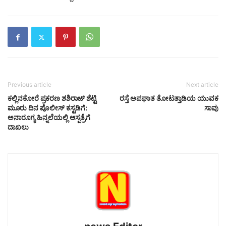
Previous article
Next article
ಕಲ್ಲಿನಕೋರೆ ಪ್ರಕರಣ ಶಶಿರಾಜ್ ಶೆಟ್ಟಿ
ರಸ್ತೆ ಅಪಘಾತ ತೋಟತ್ತಾಡಿಯ ಯುವಕ
ಮೂರು ದಿನ ಪೊಲೀಸ್ ಕಸ್ಟಡಿಗೆ:
ಸಾವು
ಅನಾರೂಗ್ಯ ಹಿನ್ನಲೆಯಲ್ಲಿ ಆಸ್ಪತ್ರೆಗೆ
ದಾಖಲು