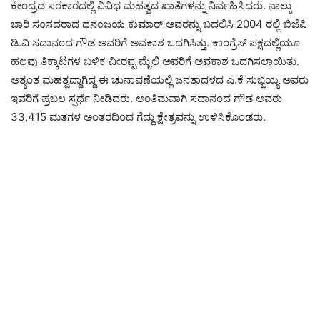
ಕೇಂದ್ರದ ಸರಕಾರದಲ್ಲಿ ವಿವಿಧ ಮಹತ್ವದ ಖಾತೆಗಳನ್ನು ನಿರ್ವಹಿಸಿದರು. ನಾಲ್ಕು
ಬಾರಿ ಸಂಸದರಾದ ಧನಂಜಯ ಕುಮಾರ್ ಅವರನ್ನು ಬದಲಿಸಿ 2004 ರಲ್ಲಿ ಬಿಜೆಪಿ
ಡಿ.ವಿ ಸದಾನಂದ ಗೌಡ ಅವರಿಗೆ ಅವಕಾಶ ಒದಗಿಸಿತ್ತು. ಕಾಂಗ್ರೆಸ್ ಪಕ್ಷದಲ್ಲಿಯೂ
ಹಲವು ತಿಕ್ಕಾಟಗಳ ಬಳಿಕ ವೀರಪ್ಪ ಮೈಲಿ ಅವರಿಗೆ ಅವಕಾಶ ಒದಗಿಸಲಾಯಿತು.
ಅತ್ಯಂತ ಮಹತ್ವದ್ದಾಗಿದ್ದ ಈ ಚುನಾವಣೆಯಲ್ಲಿ ಜನತಾದಳದ ಎ.ಕೆ ಸುಬ್ಬಯ್ಯ ಅವರು
ಇವರಿಗೆ ಪ್ರಬಲ ಸ್ಪರ್ಧೆ ನೀಡಿದರು. ಅಂತಿಮವಾಗಿ ಸದಾನಂದ ಗೌಡ ಅವರು
33,415 ಮತಗಳ ಅಂತರದಿಂದ ಗೆದ್ದು ಕ್ಷೇತ್ರವನ್ನು ಉಳಿಸಿಕೊಂಡರು.