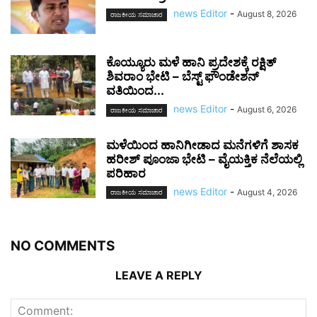
news Editor
-
August 8, 2026
ರಾಜಕೀಯ ಸಮಾಚಾರ
ಕೊಯ್ಯೂರು ಮಳೆ ಹಾನಿ ಪ್ರದೇಶಕ್ಕೆ ರಕ್ಷಿತ್
ಶಿವರಾಂ ಭೇಟಿ – ಬೆಸ್ಟ್ ಫೌಂಡೇಶನ್
ವತಿಯಿಂದ...
news Editor
-
August 6, 2026
ರಾಜಕೀಯ ಸಮಾಚಾರ
ಮಳೆಯಿಂದ ಹಾನಿಗೀಡಾದ ಮನೆಗಳಿಗೆ ಶಾಸಕ
ಹರೀಶ್ ಪೂಂಜಾ ಭೇಟಿ – ವೈಯಕ್ತಿಕ ನೆಲೆಯಲ್ಲಿ
ಪರಿಹಾರ
news Editor
-
August 4, 2026
ರಾಜಕೀಯ ಸಮಾಚಾರ
NO COMMENTS
LEAVE A REPLY