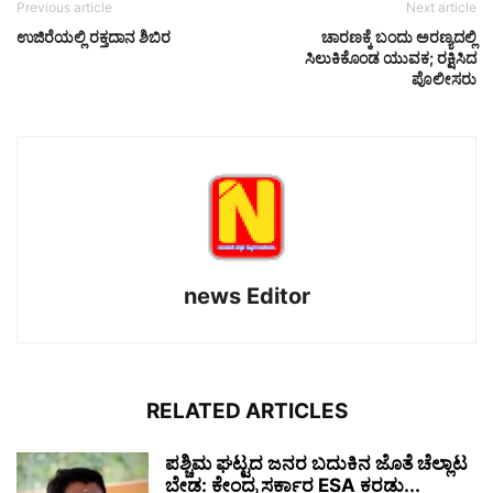
Previous article
Next article
ಉಜಿರೆಯಲ್ಲಿ ರಕ್ತದಾನ ಶಿಬಿರ
ಚಾರಣಕ್ಕೆ ಬಂದು ಅರಣ್ಯದಲ್ಲಿ
ಸಿಲುಕಿಕೊಂಡ ಯುವಕ; ರಕ್ಷಿಸಿದ
ಪೊಲೀಸರು
news Editor
RELATED ARTICLES
ಪಶ್ಚಿಮ ಘಟ್ಟದ ಜನರ ಬದುಕಿನ ಜೊತೆ ಚೆಲ್ಲಾಟ
ಬೇಡ: ಕೇಂದ್ರ ಸರ್ಕಾರ ESA ಕರಡು...