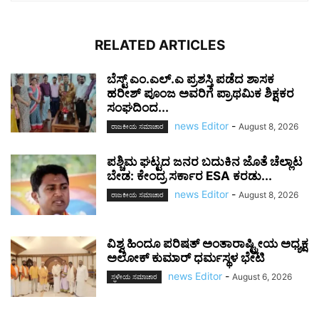
RELATED ARTICLES
ಬೆಸ್ಟ್ ಎಂ.ಎಲ್.ಎ ಪ್ರಶಸ್ತಿ ಪಡೆದ ಶಾಸಕ
ಹರೀಶ್ ಪೂಂಜ ಅವರಿಗೆ ಪ್ರಾಥಮಿಕ ಶಿಕ್ಷಕರ
ಸಂಘದಿಂದ...
news Editor
-
August 8, 2026
ರಾಜಕೀಯ ಸಮಾಚಾರ
ಪಶ್ಚಿಮ ಘಟ್ಟದ ಜನರ ಬದುಕಿನ ಜೊತೆ ಚೆಲ್ಲಾಟ
ಬೇಡ: ಕೇಂದ್ರ ಸರ್ಕಾರ ESA ಕರಡು...
news Editor
-
August 8, 2026
ರಾಜಕೀಯ ಸಮಾಚಾರ
ವಿಶ್ವ ಹಿಂದೂ ಪರಿಷತ್ ಅಂತಾರಾಷ್ಟ್ರೀಯ ಅಧ್ಯಕ್ಷ
ಅಲೋಕ್ ಕುಮಾರ್ ಧರ್ಮಸ್ಥಳ ಭೇಟಿ
news Editor
-
August 6, 2026
ಸ್ಥಳೀಯ ಸಮಾಚಾರ