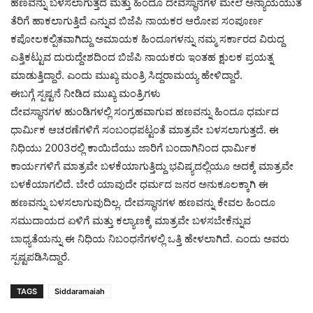
ಹಣವನ್ನು ಬಳಸಲಾಗುತ್ತದೆ ಮತ್ತು ಹಿಂದೂ ದೇವಸ್ಥಾನಗಳ ಮೇಲೆ ಅನ್ಯಾಯಯುತ
ತೆರಿಗೆ ಹಾಕಲಾಗುತ್ತಿದೆ ಎನ್ನುವ ಬಿಜೆಪಿ ನಾಯಕರ ಆರೋಪ ಸಂಪೂರ್ಣ
ಕಪೋಲಕಲ್ಪಿತವಾಗಿದ್ದು ಅಮಾಯಕ ಹಿಂದೂಗಳನ್ನು ನಮ್ಮ ಸರ್ಕಾರದ ವಿರುದ್ದ
ಎತ್ತಿಕಟ್ಟುವ ದುರುದ್ದೇಶದಿಂದ ಬಿಜೆಪಿ ನಾಯಕರು ಇಂತಹ ಕ್ಷುಲಕ ಪ್ರಯತ್ನ
ಮಾಡುತ್ತಿದ್ದಾರೆ. ಎಂದು ಮುಖ್ಯ ಮಂತ್ರಿ ಸಿದ್ದರಾಮಯ್ಯ ಹೇಳಿದ್ದಾರೆ.
ಈಬಗ್ಗೆ ಸ್ಪಷ್ಟನೆ ನೀಡಿದ ಮುಖ್ಯ ಮಂತ್ರಿಗಳು
ದೇವಸ್ಥಾನಗಳ ಹುಂಡಿಗಳಲ್ಲಿ ಸಂಗ್ರಹವಾಗುವ ಹಣವನ್ನು ಹಿಂದೂ ಧರ್ಮದ
ಧಾರ್ಮಿಕ ಆಚರಣೆಗಳಿಗೆ ಸಂಬಂಧಪಟ್ಟಂತೆ ಮಾತ್ರವೇ ಬಳಸಲಾಗುತ್ತದೆ. ಈ
ನಿಧಿಯು 2003ರಲ್ಲಿ ಕಾಯಿದೆಯು ಜಾರಿಗೆ ಬಂದಾಗಿನಿಂದ ಧಾರ್ಮಿಕ
ಕಾರ್ಯಗಳಿಗೆ ಮಾತ್ರವೇ ಬಳಕೆಯಾಗುತ್ತಿದ್ದು ಭವಿಷ್ಯದಲ್ಲಿಯೂ ಅದಕ್ಕೆ ಮಾತ್ರವೇ
ಬಳಕೆಯಾಗಲಿದೆ. ಬೇರೆ ಯಾವುದೇ ಧರ್ಮದ ಜನರ ಅನುಕೂಲಕ್ಕಾಗಿ ಈ
ಹಣವನ್ನು ಬಳಸಲಾಗುವುದಿಲ್ಲ. ದೇವಸ್ಥಾನಗಳ ಹಣವನ್ನು ಕೇವಲ ಹಿಂದೂ
ಸಮುದಾಯದ ಏಳಿಗೆ ಮತ್ತು ಕಲ್ಯಾಣಕ್ಕೆ ಮಾತ್ರವೇ ಬಳಸಬೇಕೆನ್ನುವ
ಬಾಧ್ಯತೆಯನ್ನು ಈ ನಿಧಿಯ ನಿಬಂಧನೆಗಳಲ್ಲಿ ಒತ್ತಿ ಹೇಳಲಾಗಿದೆ. ಎಂದು ಅವರು
ಸ್ಪಷ್ಟಪಡಿಸಿದ್ದಾರೆ.
TAGS
Siddaramaiah