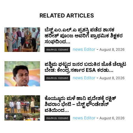
RELATED ARTICLES
ಬೆಸ್ಟ್ ಎಂ.ಎಲ್.ಎ ಪ್ರಶಸ್ತಿ ಪಡೆದ ಶಾಸಕ
ಹರೀಶ್ ಪೂಂಜ ಅವರಿಗೆ ಪ್ರಾಥಮಿಕ ಶಿಕ್ಷಕರ
ಸಂಘದಿಂದ...
news Editor
-
August 8, 2026
ರಾಜಕೀಯ ಸಮಾಚಾರ
ಪಶ್ಚಿಮ ಘಟ್ಟದ ಜನರ ಬದುಕಿನ ಜೊತೆ ಚೆಲ್ಲಾಟ
ಬೇಡ: ಕೇಂದ್ರ ಸರ್ಕಾರ ESA ಕರಡು...
news Editor
-
August 8, 2026
ರಾಜಕೀಯ ಸಮಾಚಾರ
ಕೊಯ್ಯೂರು ಮಳೆ ಹಾನಿ ಪ್ರದೇಶಕ್ಕೆ ರಕ್ಷಿತ್
ಶಿವರಾಂ ಭೇಟಿ – ಬೆಸ್ಟ್ ಫೌಂಡೇಶನ್
ವತಿಯಿಂದ...
news Editor
-
August 6, 2026
ರಾಜಕೀಯ ಸಮಾಚಾರ