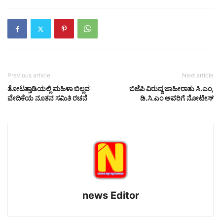
Previous article
Next article
ತೋಟತ್ತಾಡಿಯಲ್ಲಿ ಮಹಿಳಾ ಬಿಲ್ಲವ
ಬಿಜೆಪಿ ವಿರುದ್ದ ಜಾಹೀರಾತು ಸಿ.ಎಂ,
ವೇದಿಕೆಯ ನೂತನ ಸಮಿತಿ ರಚನೆ
ಡಿ.ಸಿ.ಎಂ ಅವರಿಗೆ ನೋಟೀಸ್
news Editor