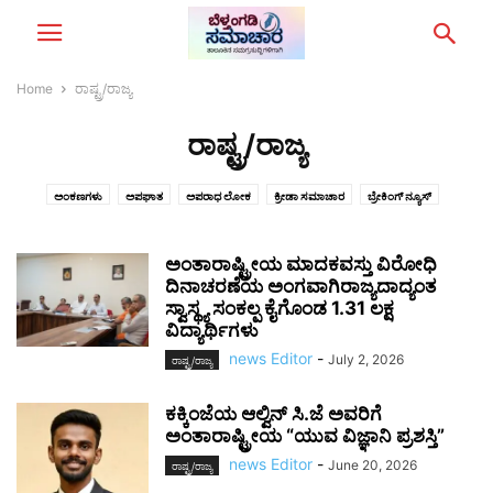
Home
ರಾಷ್ಟ್ರ/ರಾಜ್ಯ
ರಾಷ್ಟ್ರ/ರಾಜ್ಯ
ಅಂಕಣಗಳು
ಅಪಘಾತ
ಅಪರಾಧ ಲೋಕ
ಕ್ರೀಡಾ ಸಮಾಚಾರ
ಬ್ರೇಕಿಂಗ್‌ ನ್ಯೂಸ್
ಮನೋರಂಜನೆ
ರಾಜಕೀಯ ಸಮಾಚಾರ
ರಾಷ್ಟ್ರ/ರಾಜ್ಯ
ವಿದೇಶಿ ಸುದ್ದಿಗಳು
ಶಾಲಾ ಕಾಲೇಜು
ಸಾಧಕರೊಂದಿಗೆ
ಸ್ಥಳೀಯ ಸಮಾಚಾರ
ಅಂತಾರಾಷ್ಟ್ರೀಯ ಮಾದಕವಸ್ತು ವಿರೋಧಿ
ದಿನಾಚರಣೆಯ ಅಂಗವಾಗಿರಾಜ್ಯದಾದ್ಯಂತ
ಸ್ವಾಸ್ಥ್ಯ ಸಂಕಲ್ಪ ಕೈಗೊಂಡ 1.31 ಲಕ್ಷ
ವಿದ್ಯಾರ್ಥಿಗಳು
news Editor
-
July 2, 2026
ರಾಷ್ಟ್ರ/ರಾಜ್ಯ
ಕಕ್ಕಿಂಜೆಯ ಆಲ್ವಿನ್ ಸಿ.ಜೆ ಅವರಿಗೆ
ಅಂತಾರಾಷ್ಟ್ರೀಯ “ಯುವ ವಿಜ್ಞಾನಿ ಪ್ರಶಸ್ತಿ”
news Editor
-
June 20, 2026
ರಾಷ್ಟ್ರ/ರಾಜ್ಯ