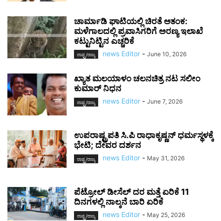
ಚಾರ್ಮಾಡಿ ಘಾಟಿಯಲ್ಲಿ ಚಿರತೆ ಆತಂಕ:
ಮಳೆಗಾಲದಲ್ಲಿ ಪ್ರವಾಸಿಗರಿಗೆ ಅರಣ್ಯ ಇಲಾಖೆ
ಕಟ್ಟುನಿಟ್ಟಿನ ಎಚ್ಚರಿಕೆ
news Editor
-
June 10, 2026
ರಾಷ್ಟ್ರ/ರಾಜ್ಯ
ಖ್ಯಾತ ಮಲಯಾಳಂ ಚಲನಚಿತ್ರ ನಟ ಸಲೀಂ
ಕುಮಾರ್ ನಿಧನ
news Editor
-
June 7, 2026
ರಾಷ್ಟ್ರ/ರಾಜ್ಯ
ಉಪರಾಷ್ಟ್ರಪತಿ ಸಿ.ಪಿ ರಾಧಾಕೃಷ್ಣನ್ ಧರ್ಮಸ್ಥಳಕ್ಕೆ
ಭೇಟಿ; ದೇವರ ದರ್ಶನ
news Editor
-
May 31, 2026
ರಾಷ್ಟ್ರ/ರಾಜ್ಯ
ಪೆಟ್ರೋಲ್ ಡೀಸೆಲ್ ದರ ಮತ್ತೆ ಏರಿಕೆ 11
ದಿನಗಳಲ್ಲಿ ನಾಲ್ಕನೆ ಬಾರಿ ಏರಿಕೆ
news Editor
-
May 25, 2026
ರಾಷ್ಟ್ರ/ರಾಜ್ಯ