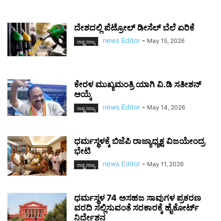
ದೇಶದಲ್ಲಿ ಪೆಟ್ರೋಲ್ ಡೀಸೆಲ್ ಬೆಲೆ ಏರಿಕೆ
news Editor
-
May 15, 2026
ರಾಷ್ಟ್ರ/ರಾಜ್ಯ
ಕೇರಳ ಮುಖ್ಯಮಂತ್ರಿ ಯಾಗಿ ವಿ.ಡಿ ಸತೀಶನ್
ಆಯ್ಕೆ
news Editor
-
May 14, 2026
ರಾಷ್ಟ್ರ/ರಾಜ್ಯ
ಧರ್ಮಸ್ಥಳಕ್ಕೆ ಬಿಜೆಪಿ ರಾಜ್ಯಾಧ್ಯಕ್ಷ ವಿಜಯೇಂದ್ರ
ಭೇಟಿ
news Editor
-
May 11, 2026
ರಾಷ್ಟ್ರ/ರಾಜ್ಯ
ಧರ್ಮಸ್ಥಳ 74 ಅಸಹಜ ಸಾವುಗಳ ಪ್ರಕರಣ
ವರದಿ ಸಲ್ಲಿಸುವಂತೆ ಸರಕಾರಕ್ಕೆ ಹೈಕೋರ್ಟ್
ನಿರ್ದೇಶನ