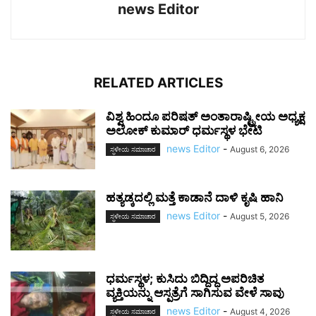
news Editor
RELATED ARTICLES
ವಿಶ್ವ ಹಿಂದೂ ಪರಿಷತ್ ಅಂತಾರಾಷ್ಟ್ರೀಯ ಅಧ್ಯಕ್ಷ
ಅಲೋಕ್ ಕುಮಾರ್ ಧರ್ಮಸ್ಥಳ ಭೇಟಿ
news Editor
-
August 6, 2026
ಸ್ಥಳೀಯ ಸಮಾಚಾರ
ಹತ್ಯಡ್ಕದಲ್ಲಿ ಮತ್ತೆ ಕಾಡಾನೆ ದಾಳಿ ಕೃಷಿ ಹಾನಿ
news Editor
-
August 5, 2026
ಸ್ಥಳೀಯ ಸಮಾಚಾರ
ಧರ್ಮಸ್ಥಳ; ಕುಸಿದು ಬಿದ್ದಿದ್ದ ಅಪರಿಚಿತ
ವ್ಯಕ್ತಿಯನ್ನು ಆಸ್ಪತ್ರೆಗೆ ಸಾಗಿಸುವ ವೇಳೆ ಸಾವು
news Editor
-
August 4, 2026
ಸ್ಥಳೀಯ ಸಮಾಚಾರ