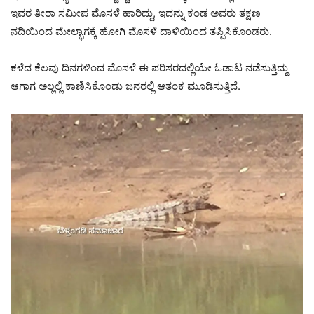
ಇವರ ತೀರಾ ಸಮೀಪ ಮೊಸಳೆ ಹಾರಿದ್ದು, ಇದನ್ನು ಕಂಡ ಅವರು ತಕ್ಷಣ
ನದಿಯಿಂದ ಮೇಲ್ಭಾಗಕ್ಕೆ ಹೋಗಿ ಮೊಸಳೆ ದಾಳಿಯಿಂದ ತಪ್ಪಿಸಿಕೊಂಡರು.
ಕಳೆದ ಕೆಲವು ದಿನಗಳಿಂದ ಮೊಸಳೆ ಈ ಪರಿಸರದಲ್ಲಿಯೇ ಓಡಾಟ ನಡೆಸುತ್ತಿದ್ದು
ಆಗಾಗ ಅಲ್ಲಲ್ಲಿ ಕಾಣಿಸಿಕೊಂಡು ಜನರಲ್ಲಿ ಆತಂಕ ಮೂಡಿಸುತ್ತಿದೆ.