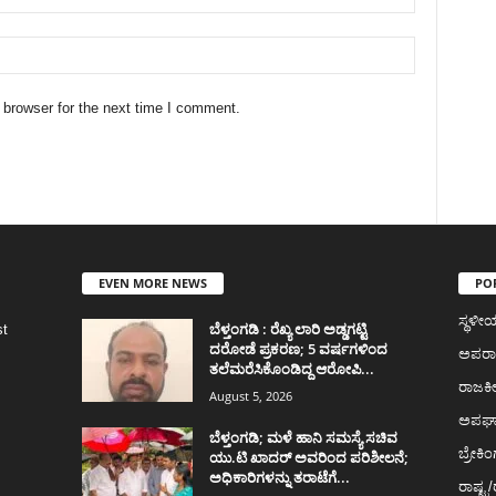
 browser for the next time I comment.
EVEN MORE NEWS
PO
ಸ್ಥಳ
ಬೆಳ್ತಂಗಡಿ : ರೆಖ್ಯ ಲಾರಿ ಅಡ್ಡಗಟ್ಟಿ
st
ದರೋಡೆ ಪ್ರಕರಣ; 5 ವರ್ಷಗಳಿಂದ
ಅಪರ
ತಲೆಮರೆಸಿಕೊಂಡಿದ್ದ ಆರೋಪಿ...
ರಾಜಕ
August 5, 2026
ಅಪಘ
ಬೆಳ್ತಂಗಡಿ; ಮಳೆ ಹಾನಿ ಸಮಸ್ಯೆ ಸಚಿವ
ಬ್ರೇಕಿಂ
ಯು.ಟಿ ಖಾದರ್‌ ಅವರಿಂದ ಪರಿಶೀಲನೆ;
ಅಧಿಕಾರಿಗಳನ್ನು ತರಾಟೆಗೆ...
ರಾಷ್ಟ್ರ/