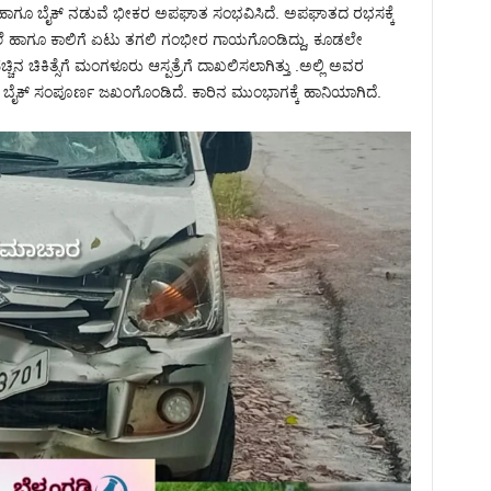
ಾರು ಹಾಗೂ ಬೈಕ್ ನಡುವೆ ಭೀಕರ ಅಪಘಾತ ಸಂಭವಿಸಿದೆ. ಅಪಘಾತದ ರಭಸಕ್ಕೆ
ರ ತಲೆ ಹಾಗೂ ಕಾಲಿಗೆ ಏಟು ತಗಲಿ ಗಂಭೀರ ಗಾಯಗೊಂಡಿದ್ದು, ಕೂಡಲೇ
ೆಚ್ಚಿನ ಚಿಕಿತ್ಸೆಗೆ ಮಂಗಳೂರು ಆಸ್ಪತ್ರೆಗೆ ದಾಖಲಿಸಲಾಗಿತ್ತು .ಅಲ್ಲಿ ಅವರ
ಿಂದಾಗಿ ಬೈಕ್ ಸಂಪೂರ್ಣ ಜಖಂಗೊಂಡಿದೆ. ಕಾರಿನ ಮುಂಭಾಗಕ್ಕೆ ಹಾನಿಯಾಗಿದೆ.