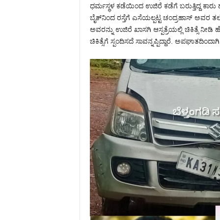
ಧರ್ಮಸ್ಥಳ ಕಡೆಯಿಂದ ಉಜಿರೆ ಕಡೆಗೆ ಬರುತ್ತಿದ್ದ ಕ
ಬೈಕ್‌ನಿಂದ ರಸ್ತೆಗೆ ಎಸೆಯಲ್ಪಟ್ಟ ಚಂದ್ರಹಾಸ್ ಅವ
ಅವರನ್ನು ಉಜಿರೆ ಖಾಸಗಿ ಆಸ್ಪತ್ರೆಯಲ್ಲಿ ಚಿಕಿತ್ಸೆ ನೀಡಿ ಹ
ಚಿಕಿತ್ಸೆಗೆ ಸ್ಪಂದಿಸದೆ ಸಾವನ್ನಪ್ಪಿದ್ದಾರೆ. ಅಪಘಾತದ