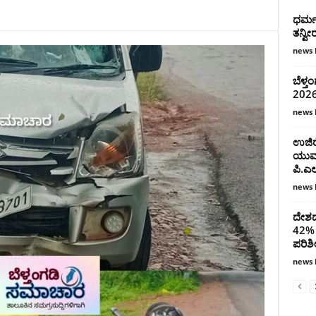
ಧರ್ಮ
ತನ್ವೀ
news 
ಬೆಳ್ತ
2026 
news 
ಉಜಿರ
ಯುವಜ
ಪಿ.ಎ
news 
ದೇಶದಲ
42% ಮ
ಪರಿಶೀ
news 