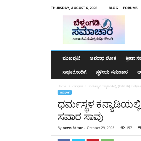
THURSDAY, AUGUST 6, 2026
BLOG
FORUMS
b
e
l
t
h
a
n
ಮುಖಪುಟ
ಅಪರಾಧ ಲೋಕ
ಕ್ರೀಡಾ 
g
a
ಸಾಧಕರೊಂದಿಗೆ
ಸ್ಥಳೀಯ ಸಮಾಚಾರ
ಅ
d
y
Home
ಅಪಘಾತ
ಧರ್ಮಸ್ಥಳ ಕನ್ಯಾಡಿಯಲ್ಲಿ ಭೀಕರ ರಸ್ತೆ ಅಪಘ
s
ಅಪಘಾತ
a
ಧರ್ಮಸ್ಥಳ ಕನ್ಯಾಡಿಯಲ್ಲ
m
a
ಸವಾರ ಸಾವು
c
h
a
By
news Editor
-
October 29, 2025
157
r
a