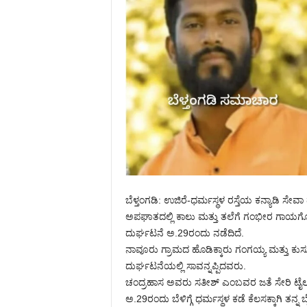
ಬೆಳ್ತಂಗಡಿ: ಉಜಿರೆ-ಧರ್ಮಸ್ಥಳ ರಸ್ತೆಯ ಕನ್ಯಾಡಿ 
ಅಪಘಾತದಲ್ಲಿ ಕಾಲು ಮತ್ತು ತಲೆಗೆ ಗಂಭೀರ ಗಾಯಗೊಂಡ ಬ
ದುರ್ಘಟನೆ ಅ.29ರಂದು ನಡೆದಿದೆ.
ನಾವೂರು ಗ್ರಾಮದ ಹೊಡಿಕ್ಕಾರು ಗಂಗಯ್ಯ ಮತ್ತು ಕು
ದುರ್ಘಟನೆಯಲ್ಲಿ ಸಾವನ್ನಪ್ಪಿದವರು.
ಚಂದ್ರಹಾಸ ಅವರು ಸತೀಶ್ ಎಂಬವರ ಜತೆ ಸೇರಿ ಟೈಲ್ಸ್
ಅ.29ರಂದು ಬೆಳಿಗ್ಗೆ ಧರ್ಮಸ್ಥಳ ಕಡೆ ಕೆಲಸಕ್ಕಾಗಿ ತನ