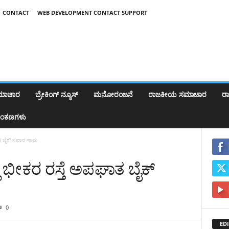
CONTACT
WEB DEVELOPMENT CONTACT SUPPORT
ಸಮಾಚಾರ
ಬ್ರೇಕಿಂಗ್‌ ನ್ಯೂಸ್
ಮನೋರಂಜನೆ
ರಾಜಕೀಯ ಸಮಾಚಾರ
ರಾಷ
ಂಕಣಗಳು
ಾತ ಬೈಕ್ ಸವಾರ ಸಾವು
ಿ ಭೀಕರ ರಸ್ತೆ ಅಪಘಾತ ಬೈಕ್
0
EDI