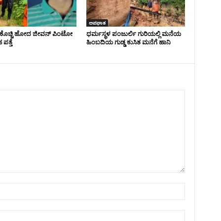
ಅಪಘಾತ
ಲಿ ಕೊಚ್ಚಿ ಹೋದ ಜೀವನ್ ಪಿಂಟೋ
ಧರ್ಮಸ್ಥಳ ಪಂಜುರ್ಲಿ ಗುರಿಯಲ್ಲಿ ಮನೆಯ
ಪತ್ತೆ
ಹಿಂಬದಿಯ ಗುಡ್ಡ ಕುಸಿತ ಮನೆಗೆ ಹಾನಿ