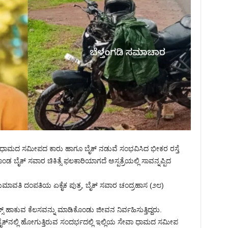
ಸೇವಾ ಧಾಮದ ಸಮೀಪದ ಕಾರು ಹಾಗೂ ಬೈಕ್ ನಡುವೆ ಸಂಭವಿಸಿದ ಭೀಕರ ರಸ್ತೆ
ೈಕ್ ಸವಾರ ಚಿಕಿತ್ಸೆ ಫಲಕಾರಿಯಾಗದೆ ಅಸ್ಪತ್ರೆಯಲ್ಲಿ ಸಾವನ್ನಪ್ಪಿದ
ಸುಮಾವತಿ ದಂಪತಿಯ ಏಕೈಕ ಪುತ್ರ, ಬೈಕ್ ಸವಾರ ಚಂದ್ರಹಾಸ (೨೮)
 ಹಾಕುವ ಕೆಲಸವನ್ನು ಮಾಡಿಕೊಂಡು ಜೀವನ ನಿರ್ವಹಿಸುತ್ತಿದ್ದರು.
್ನ ಬೈಕ್‌ನಲ್ಲಿ ಹೋಗುತ್ತಿರುವ ಸಂದರ್ಭದಲ್ಲಿ ಇಲ್ಲಿಯ ಸೇವಾ ಧಾಮದ ಸಮೀಪ