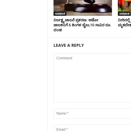
ಅಪಘಾತ
ಅಪಘಾತ
ನಿರ್ಲಕ್ಷ್ಯ ಚಾಲನೆ ಪ್ರಕರಣ: ಆಟೋ
ನೀರಿನಲ್
ಚಾಲಕನಿಗೆ 6 ತಿಂಗಳ ಜೈಲು,10 ಸಾವಿರ ರೂ.
ಮೃತದೇಹ 
ದಂಡ
LEAVE A REPLY