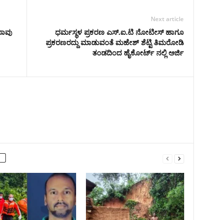
Next article
ಸಾವು
ಧರ್ಮಸ್ಥಳ ಪ್ರಕರಣ ಎಸ್.ಐ.ಟಿ ನೋಟೀಸ್ ಹಾಗೂ
ಪ್ರಕರಣ‌ರದ್ದು ಮಾಡುವಂತೆ ಮಹೇಶ್ ಶೆಟ್ಟಿ ತಿಮರೋಡಿ
ತಂಡದಿಂದ ಹೈಕೋರ್ಟ್ ನಲ್ಲಿ ಅರ್ಜಿ