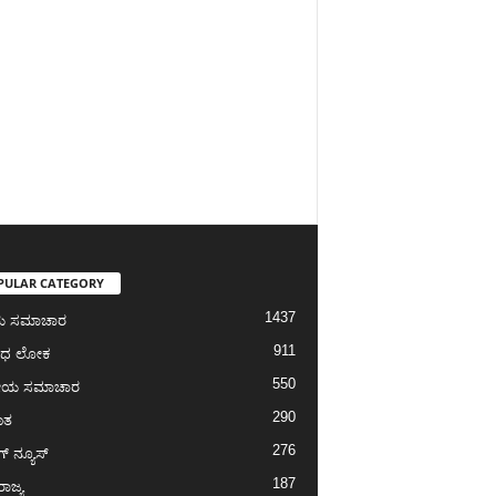
PULAR CATEGORY
1437
ೀಯ ಸಮಾಚಾರ
911
ಾಧ ಲೋಕ
550
ೀಯ ಸಮಾಚಾರ
290
ಾತ
276
ಗ್‌ ನ್ಯೂಸ್
187
ರಾಜ್ಯ