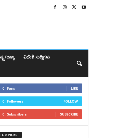
್ಟ್ರ/ರಾಜ್ಯ
ವಿದೇಶಿ ಸುದ್ದಿಗಳು
0
Fans
LIKE
0
Followers
FOLLOW
0
Subscribers
SUBSCRIBE
TOR PICKS