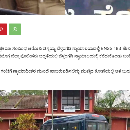
ಡೆ ಪ್ರಕರಣ ಸಂಬಂಧ ಆರೋಪಿ ಚಿನ್ನಯ್ಯ ಬೆಳ್ತಂಗಡಿ ನ್ಯಾಯಾಲಯದಲ್ಲಿ BNSS 183 ಹೇಳ
ಮೊಗ್ಗ ಜಿಲ್ಲಾ ಪೊಲೀಸರು ಭದ್ರತೆಯಲ್ಲಿ ಬೆಳ್ತಂಗಡಿ ನ್ಯಾಯಾಲಯಕ್ಕೆ ಕರೆದುಕೊಂಡು ಬಂದಿದ
 ಗಂಟೆಗೆ ನ್ಯಾಯಾಧೀಶರ ಮುಂದೆ ಹಾಜರುಪಡಿಸಲಿದ್ದು ಮುಚ್ಚಿದ ಕೋಣೆಯಲ್ಲಿ ಆತ ಬುರುಡ