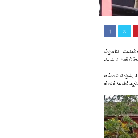
ಬೆಳ್ತಂಗಡಿ : ಬುರು
ರಂದು 2 ಗಂಟೆಗೆ ಶಿವ
ಆರೋಪಿ ಚಿನ್ನಯ್ಯ 3
ಹೇಳಿಕೆ ನೀಡಲಿದ್ದಾನೆ.