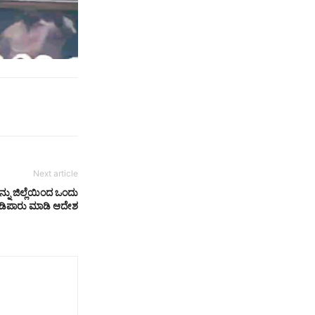
Next article
್ನು ಜಿಲ್ಲೆಯಿಂದ ಒಂದು
ಡಿಪಾರು ಮಾಡಿ ಆದೇಶ