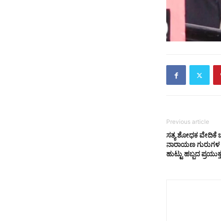
Previous article
ಸತ್ಯ ಶೋಧಕ ವೇದಿಕೆ ಬೆ
ನಾರಾಯಣ ಗುರುಗಳ 
ಹುಟ್ಟು ಹಬ್ಬದ ಪ್ರಯುಕ್ತ