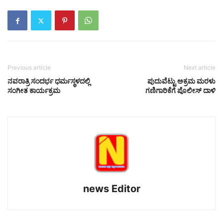
Previous article
Next article
ನವರಾತ್ರಿ ಸಂದರ್ಭ ಧರ್ಮಸ್ಥಳದಲ್ಲಿ
ಪುದುವೆಟ್ಟು ಅಕ್ರಮ ಮರಳು
ಸಂಗೀತ ಕಾರ್ಯಕ್ರಮ
ಗಣಿಗಾರಿಕೆಗೆ ಪೊಲೀಸ್ ದಾಳಿ
news Editor