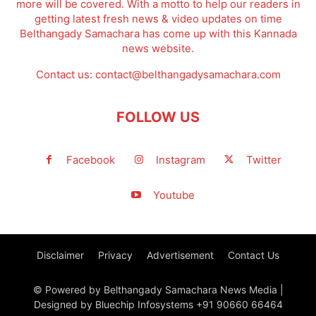
more will be covered. With a motto to help our readers in
getting latest fresh news & video updates on time
Belthangady Samachara has come up with this Kannada
news website.
Contact us:
contact@belthangadysamachara.com
FOLLOW US
Facebook
Instagram
Twitter
Youtube
Disclaimer
Privacy
Advertisement
Contact Us
© Powered by Belthangady Samachara News Media |
Designed by Bluechip Infosystems +91 90660 66464