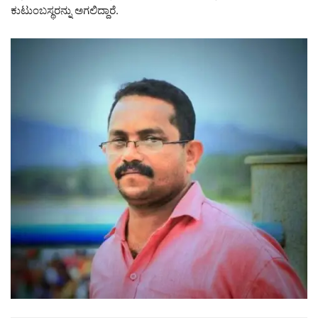
ಕುಟುಂಬಸ್ಥರನ್ನು ಅಗಲಿದ್ದಾರೆ.