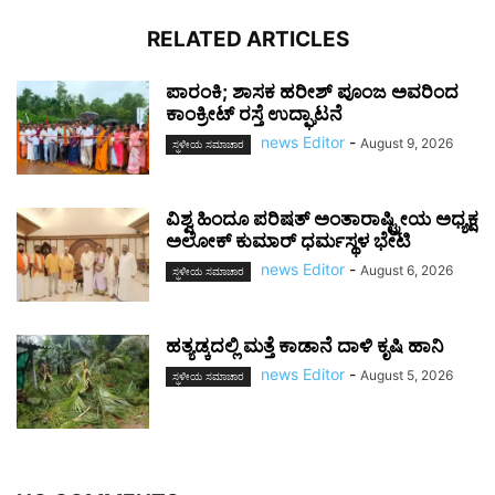
RELATED ARTICLES
ಪಾರಂಕಿ; ಶಾಸಕ ಹರೀಶ್ ಪೂಂಜ ಅವರಿಂದ
ಕಾಂಕ್ರೀಟ್ ರಸ್ತೆ ಉದ್ಘಾಟನೆ
news Editor
-
August 9, 2026
ಸ್ಥಳೀಯ ಸಮಾಚಾರ
ವಿಶ್ವ ಹಿಂದೂ ಪರಿಷತ್ ಅಂತಾರಾಷ್ಟ್ರೀಯ ಅಧ್ಯಕ್ಷ
ಅಲೋಕ್ ಕುಮಾರ್ ಧರ್ಮಸ್ಥಳ ಭೇಟಿ
news Editor
-
August 6, 2026
ಸ್ಥಳೀಯ ಸಮಾಚಾರ
ಹತ್ಯಡ್ಕದಲ್ಲಿ ಮತ್ತೆ ಕಾಡಾನೆ ದಾಳಿ ಕೃಷಿ ಹಾನಿ
news Editor
-
August 5, 2026
ಸ್ಥಳೀಯ ಸಮಾಚಾರ