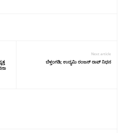
Next article
ೃತ್ತ
ಬೆಳ್ತಂಗಡಿ; ಉದ್ಯಮಿ ರಂಜನ್ ರಾವ್ ನಿಧನ
ದನಾ