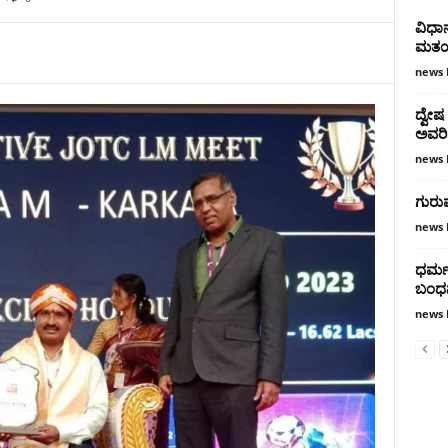
ವಿಧಾನ
ಮತಯ
news 
ದ್ವೇ
ಅವರಿ
news 
ಗುರುವ
news 
ಧರ್ಮ
ಬಂಧ
news 