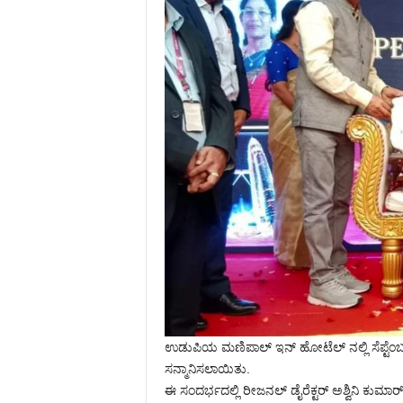
ಉಡುಪಿಯ ಮಣಿಪಾಲ್ ಇನ್ ಹೋಟೆಲ್ ನಲ್ಲಿ ಸೆಪ್ಟೆಂಬರ
ಸನ್ಮಾನಿಸಲಾಯಿತು.
ಈ ಸಂದರ್ಭದಲ್ಲಿ ರೀಜನಲ್ ಡೈರೆಕ್ಟರ್ ಅಶ್ವಿನಿ ಕುಮಾರ್,