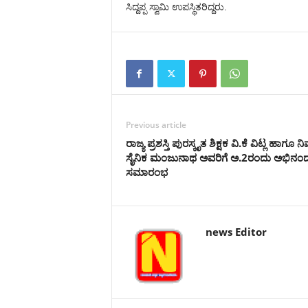
ಸಿದ್ದಪ್ಪ ಸ್ವಾಮಿ ಉಪಸ್ಥಿತರಿದ್ದರು.
Previous article
ರಾಜ್ಯ ಪ್ರಶಸ್ತಿ ಪುರಸ್ಕೃತ ಶಿಕ್ಷಕ ವಿ.ಕೆ ವಿಟ್ಲ ಹಾಗೂ ನಿವ
ಸೈನಿಕ ಮಂಜುನಾಥ ಅವರಿಗೆ ಅ.2ರಂದು ಅಭಿನಂ
ಸಮಾರಂಭ
news Editor