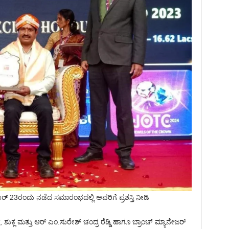
್ 23ರಂದು ನಡೆದ ಸಮಾರಂಭದಲ್ಲಿ ಅವರಿಗೆ ಪ್ರಶಸ್ತಿ ನೀಡಿ
 ಶುಕ್ಲ ಮತ್ತು ಆ‌ರ್ ಎಂ.ಸುರೇಶ್ ಚಂದ್ರ ರೆಡ್ಡಿ ಹಾಗೂ ಬ್ರಾಂಚ್ ಮ್ಯಾನೇಜ‌ರ್