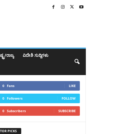
್ಟ್ರ/ರಾಜ್ಯ
ವಿದೇಶಿ ಸುದ್ದಿಗಳು
0
Fans
LIKE
0
Followers
FOLLOW
0
Subscribers
SUBSCRIBE
TOR PICKS