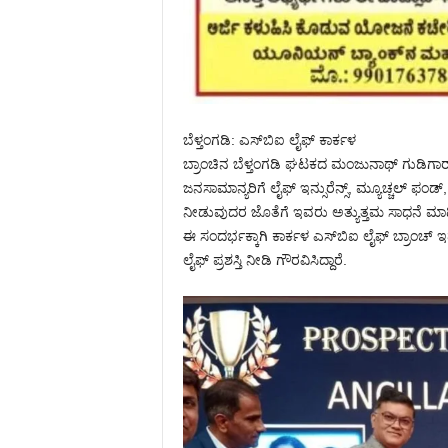
ಬೆಳ್ತಂಗಡಿ: ಎಸ್‌ಬಿಐ ಲೈಫ್ ಕಾರ್ಕಳ
ಬ್ರಾಂಚಿನ ಬೆಳ್ತಂಗಡಿ ಘಟಕದ ಮಂಜುನಾಥ್ ಗುಡಿಗಾರ್ 
ಜನಸಾಮಾನ್ಯರಿಗೆ ಲೈಫ್ ಇನ್ಸುರೆನ್ಸ್, ಮ್ಯೂಚ್ಚಲ್ ಫಂಡ
ನೀಡುವುದರ ಜೊತೆಗೆ ಇವರು ಅತ್ಯುತ್ತಮ ಸಾಧನೆ ಮಾಡಿದ
ಈ ಸಂದರ್ಭಕ್ಕಾಗಿ ಕಾರ್ಕಳ ಎಸ್‌ಬಿಐ ಲೈಫ್ ಬ್ರಾಂಚ್ ಇ
ಲೈಫ್‌ ಪ್ರಶಸ್ತಿ ನೀಡಿ ಗೌರವಿಸಿದ್ದಾರೆ.