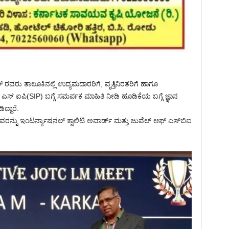
ರವರು ತಾಲೂಕಿನಲ್ಲಿ ಉದ್ಯಮದಾರರಿಗೆ, ವೃತ್ತಿನಿರತರಿಗೆ ಹಾಗೂ
್, ಎಸ್ ಐಪಿ(SIP) ಬಗ್ಗೆ ಸಮರ್ಪಕ ಮಾಹಿತಿ ನೀಡಿ ಹೂಡಿಕೆಯ ಬಗ್ಗೆ ಜ್ಞಾನ
್ದಾರೆ.
ವರನ್ನು ಇಂಟರ್ನ್ಯಾಷನಲ್ ಕ್ವಾಲಿಟಿ ಅವಾರ್ಡ್ ಮತ್ತು ಜುವೆಲ್ ಆಫ್‌ ಎಸ್‌ಬಿಐ