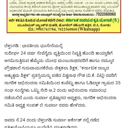
ಬೆಳ್ತಂಗಡಿ : ಭಾರತೀಯ ಭೂಸೇನೆಯಲ್ಲಿ
ಸುದೀರ್ಘ 24 ವರ್ಷ ಸೇವೆಗೈದು ವೃತ್ತಿಯಿಂದ ನಿವೃತ್ತಿ ಹೊಂದಿ ತಾಯ್ತಾಡಿಗೆ
ಆಗಮಿಸುತ್ತಿರುವ ಹೆಮ್ಮೆಯ ಯೋಧ ಮಂಜುನಾಥರವರಿಗೆ ಹಾಗೂ ನಮ್ಮೂರ
ಪ್ರೌಢಶಾಲೆ ಗುರುವಾಯನಕೆರೆಯ ಚಿತ್ರಕಲಾ ಶಿಕ್ಷಕ, “ಕರ್ನಾಟಕ ರಾಜ್ಯದ
ಅತ್ಯುತ್ತಮ ಶಿಕ್ಷಕ” ಪ್ರಶಸ್ತಿಯನ್ನು ಪಡೆದ ವಿಶ್ವನಾಥ ಗೌಡ (ವಿ.ಕೆ. ವಿಟ್ಲ) ರವರಿಗೆ
ನಾಗರಿಕ ಅಭಿನಂದನಾ ಸಮಿತಿಯಿಂದ ಕುವೆಟ್ಟು ಹಾಗೂ ಓಡಿಲ್ನಾಳ ಗ್ರಾಮದ 35
ಸಂಘ ಸಂಸ್ಥೆಗಳು ಒಟ್ಟು ಸೇರಿ ಅ.2 ರಂದು ಅಭಿನಂದನಾ ಸಮಾರಂಭ
ನಡೆಯಲಿದೆ ಎಂದು ಸುವರ್ಣ ಪ್ರತಿಷ್ಠಾನದ ಅಧ್ಯಕ್ಷರು, ನಾಗರಿಕ ಅಭಿನಂದನಾ
ಸಮಿತಿ ಅಧ್ಯಕ್ಷ ಸಂಪತ್ ಬಿ ಸುವರ್ಣ ರವರು ಹೇಳಿದರು.
ಅವರು ಸೆ.24 ರಂದು ಬೆಳ್ತಂಗಡಿ ಸುವರ್ಣ ಆರ್ಕೇಡ್ ನಲ್ಲಿ ನಡೆದ
ಪತ್ರಿಕಾಗೋಷ್ಠಿಯನ್ನೂ ಉದ್ದೇಶಿಸಿ ಮಾತನಾಡಿದರು.