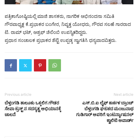
ಪತ್ರಿಕಾಗೋಷ್ಠಿಯಲ್ಲಿ ಮಾಜಿ ಶಾಸಕರು, ನಾಗರಿಕ ಅಭಿನಂದನಾ ಸಮಿತಿ
ಗೌರವಾಧ್ಯಕ್ಷ ಕೆ.ಪ್ರಭಾಕರ ಬಂಗೇರ, ನಿವೃತ್ತ ಯೋಧರು, ಗೌರವ ಸಲಹೆ ಗಾರರಾದ
ಟಿ. ರಾಮ್ ಭಟ್, ಅಶ್ರಫ್ ಚಿಲಿಂಬಿ ಉಪಸ್ಥಿತರಿದ್ದರು.
ಪ್ರಧಾನ ಸಂಚಾಲಕ ಪ್ರಭಾಕರ ಶೆಟ್ಟಿ ಉಪ್ಪಡ್ಕ ಸ್ವಾಗತಿಸಿ ಧನ್ಯವಾದವಿತ್ತರು.
Previous article
Next article
ಬೆಳ್ತಂಗಡಿ ತಾಲೂಕು ಒಕ್ಕಲಿಗ ಗೌಡರ
ಎಸ್.ಬಿ.ಐ ಲೈಫ್ ಕಾರ್ಕಳ ಬ್ರಾಂಚ್
ಸೇವಾ ಟ್ರಸ್ಟ್ ನ ಸದಸ್ಯತ್ವ ಅಭಿಯಾನಕ್ಕೆ
ಬೆಳ್ತಂಗಡಿ ಘಟಕದ ಮಂಜುನಾಥ
ಚಾಲನೆ
ಗುಡಿಗಾರ್ ಅವರಿಗೆ ಇಂಟರ್ನ್ಯಾಷನಲ್
ಕ್ವಾಲಿಟಿ ಅವಾರ್ಡ್