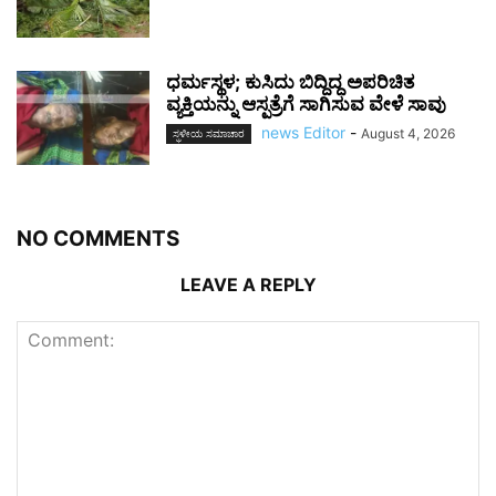
ಧರ್ಮಸ್ಥಳ; ಕುಸಿದು ಬಿದ್ದಿದ್ದ ಅಪರಿಚಿತ
ವ್ಯಕ್ತಿಯನ್ನು ಆಸ್ಪತ್ರೆಗೆ ಸಾಗಿಸುವ ವೇಳೆ ಸಾವು
news Editor
-
August 4, 2026
ಸ್ಥಳೀಯ ಸಮಾಚಾರ
NO COMMENTS
LEAVE A REPLY