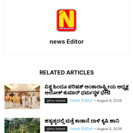
news Editor
RELATED ARTICLES
ವಿಶ್ವ ಹಿಂದೂ ಪರಿಷತ್ ಅಂತಾರಾಷ್ಟ್ರೀಯ ಅಧ್ಯಕ್ಷ
ಅಲೋಕ್ ಕುಮಾರ್ ಧರ್ಮಸ್ಥಳ ಭೇಟಿ
news Editor
-
August 6, 2026
ಸ್ಥಳೀಯ ಸಮಾಚಾರ
ಹತ್ಯಡ್ಕದಲ್ಲಿ ಮತ್ತೆ ಕಾಡಾನೆ ದಾಳಿ ಕೃಷಿ ಹಾನಿ
news Editor
-
August 5, 2026
ಸ್ಥಳೀಯ ಸಮಾಚಾರ