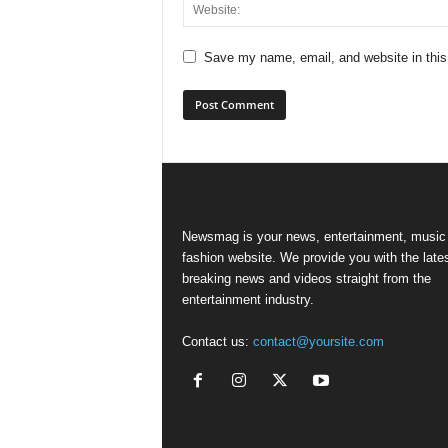
Save my name, email, and website in this
Newsmag is your news, entertainment, music
fashion website. We provide you with the late
breaking news and videos straight from the
entertainment industry.
Contact us:
contact@yoursite.com