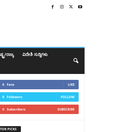
್ಟ್ರ/ರಾಜ್ಯ
ವಿದೇಶಿ ಸುದ್ದಿಗಳು
0
Fans
LIKE
0
Followers
FOLLOW
0
Subscribers
SUBSCRIBE
TOR PICKS