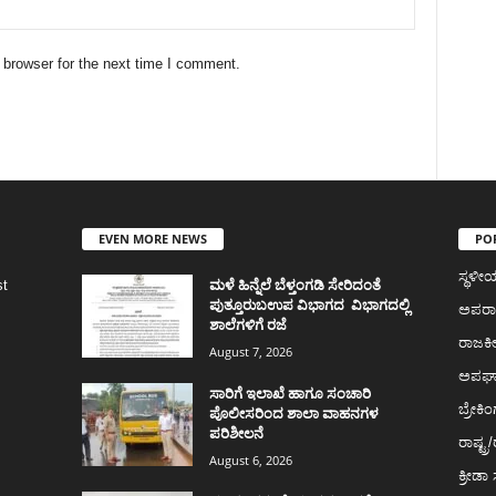
 browser for the next time I comment.
EVEN MORE NEWS
PO
ಸ್ಥಳ
ಮಳೆ ಹಿನ್ನೆಲೆ ಬೆಳ್ತಂಗಡಿ ಸೇರಿದಂತೆ
st
ಪುತ್ತೂರು‌ಬಉಪ ವಿಭಾಗದ ವಿಭಾಗದಲ್ಲಿ
ಅಪರ
ಶಾಲೆಗಳಿಗೆ ರಜೆ
ರಾಜಕ
August 7, 2026
ಅಪಘ
ಸಾರಿಗೆ ಇಲಾಖೆ ಹಾಗೂ ಸಂಚಾರಿ
ಬ್ರೇಕಿಂ
ಪೊಲೀಸರಿಂದ ಶಾಲಾ ವಾಹನಗಳ
ಪರಿಶೀಲನೆ
ರಾಷ್ಟ್ರ/
August 6, 2026
ಕ್ರೀಡ