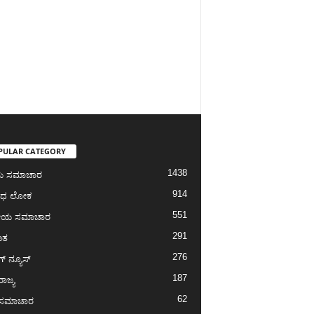
PULAR CATEGORY
1438
ೀಯ ಸಮಾಚಾರ
914
ಾಧ ಲೋಕ
551
ೀಯ ಸಮಾಚಾರ
291
ಾತ
276
ಗ್‌ ನ್ಯೂಸ್
187
ರಾಜ್ಯ
62
ಾ ಸಮಾಚಾರ