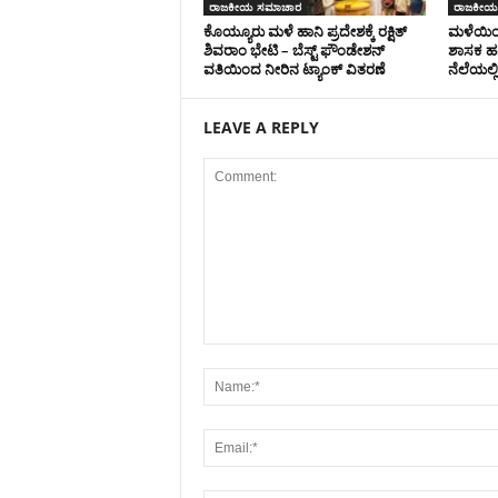
ರಾಜಕೀಯ ಸಮಾಚಾರ
ರಾಜಕೀಯ
ಕೊಯ್ಯೂರು ಮಳೆ ಹಾನಿ ಪ್ರದೇಶಕ್ಕೆ ರಕ್ಷಿತ್
ಮಳೆಯಿಂ
ಶಿವರಾಂ ಭೇಟಿ – ಬೆಸ್ಟ್ ಫೌಂಡೇಶನ್
ಶಾಸಕ ಹರ
ವತಿಯಿಂದ ನೀರಿನ ಟ್ಯಾಂಕ್ ವಿತರಣೆ
ನೆಲೆಯಲ್ಲ
LEAVE A REPLY