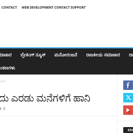
CONTACT
WEB DEVELOPMENT CONTACT SUPPORT
ಸಮಾಚಾರ
ಬ್ರೇಕಿಂಗ್‌ ನ್ಯೂಸ್
ಮನೋರಂಜನೆ
ರಾಜಕೀಯ ಸಮಾಚಾರ
ರಾಷ
ಂಕಣಗಳು
 ಹಾನಿ
ದು ಎರಡು ಮನೆಗಳಿಗೆ ಹಾನಿ
0
EDI