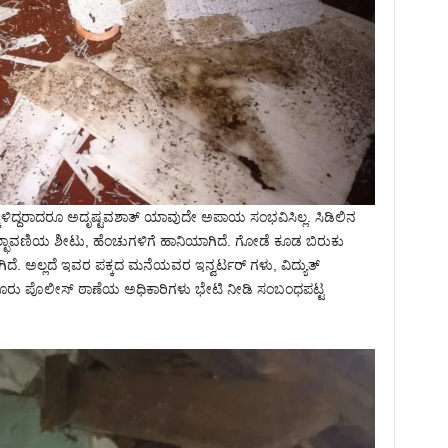
ಿದ್ದರಾದರೂ ಅದೃಷ್ಟವಶಾತ್ ಯಾವುದೇ ಅಪಾಯ ಸಂಭವಿಸಿಲ್ಲ. ಸಿಡಿಲಿನ
್ಛಾವಣಿಯ ಶೀಟು, ಹೆಂಚುಗಳಿಗೆ ಹಾನಿಯಾಗಿದೆ. ಗೋಡೆ ಕೂಡ ಬಿರುಕು
ಿದೆ. ಅಲ್ಲದೆ ಇವರ ಪಕ್ಕದ ಮನೆಯವರ ಇನ್ವರ್ಟರ್ ಗಳು, ವಿದ್ಯುತ್
ಣೂರು ಪೊಲೀಸ್ ಠಾಣೆಯ ಅಧಿಕಾರಿಗಳು ಭೇಟಿ ನೀಡಿ ಸಂಬಂಧಪಟ್ಟ