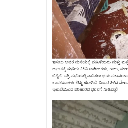
ಇಸುಬು ಅವರ ಮನೆಯಲ್ಲಿ ಮಹಿಳೆಯರು ಮತ್ತು ಮಕ್ಕಳ
ಆಘಾತಕ್ಕೆ ಮನೆಯ ಕಿಟಕಿ ಬಾಗಿಲುಗಳು, ಗಾಜು, ಮೇಲ
ಬಿಟ್ಟಿದೆ. ಸದ್ರಿ ಮನೆಯಲ್ಲಿ ವಾಸಿಸಲು ಭಯಪಡುವಂತಾಗ
ಉಪಕರಣಗಳು ಕೆಟ್ಟು ಹೋಗಿದೆ. ವಿಚಾರ ತಿಳಿದ ವೇ
ಇಲಾಖೆಯಿಂದ ಪರಿಹಾರದ ಭರವಸೆ ನೀಡಿದ್ದಾರೆ