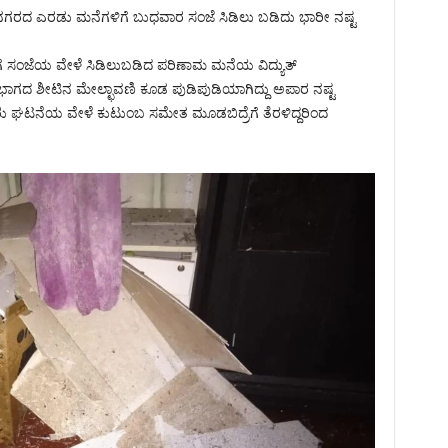
ನಗರದ‌ ಎರಡು ಮನೆಗಳಿಗೆ ಬುಧವಾರ ಸಂಜೆ ಸಿಡಿಲು ಬಡಿದು ಭಾರೀ ನಷ್ಟ
 ಸಂಜೆಯ ವೇಳೆ ಸಿಡಿಲು‌ಬಡಿದ ಪರಿಣಾಮ ಮನೆಯ ವಿದ್ಯುತ್
ಂಭಾಗದ ಶೀಟಿನ‌ ಮೇಲ್ಛಾವಣಿ ಕೂಡ ಪುಡಿಪುಡಿಯಾಗಿದ್ದು ಅಪಾರ ನಷ್ಟ
 ಘಟನೆಯ ವೇಳೆ ಕುಟುಂಬ ಸಮೇತ ಮೂಡಬಿದ್ರೆಗೆ ತೆರಳಿದ್ದರಿಂದ