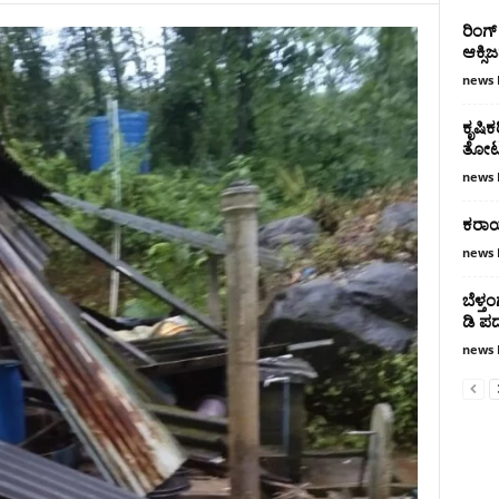
ರಿಂಗ್
ಆಕ್ಸಿ
news 
ಕೃಷಿಕ
ತೋಟಗ
news 
ಕರಾಯ 
news 
ಬೆಳ್ತ
ಡಿ ಪ
news 