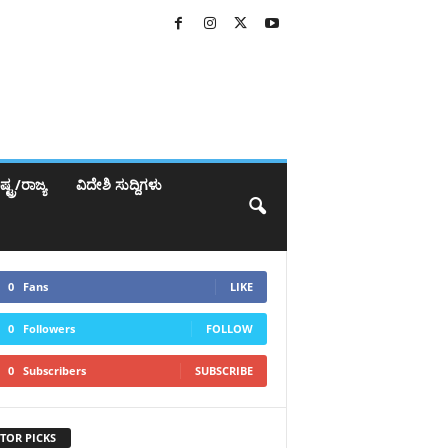
್ಟ್ರ/ರಾಜ್ಯ
ವಿದೇಶಿ ಸುದ್ದಿಗಳು
0
Fans
LIKE
0
Followers
FOLLOW
0
Subscribers
SUBSCRIBE
TOR PICKS