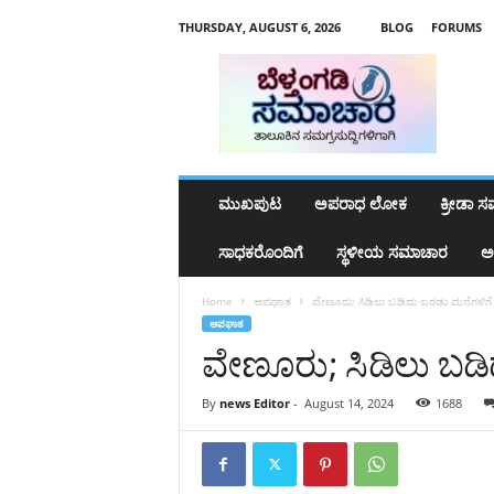
THURSDAY, AUGUST 6, 2026
BLOG
FORUMS
b
e
l
t
h
a
n
ಮುಖಪುಟ
ಅಪರಾಧ ಲೋಕ
ಕ್ರೀಡಾ 
g
a
ಸಾಧಕರೊಂದಿಗೆ
ಸ್ಥಳೀಯ ಸಮಾಚಾರ
ಅ
d
y
Home
ಅಪಘಾತ
ವೇಣೂರು; ಸಿಡಿಲು ಬಡಿದು ಎರಡು ಮನೆಗಳಿಗೆ
s
ಅಪಘಾತ
a
ವೇಣೂರು; ಸಿಡಿಲು ಬಡಿ
m
a
c
By
news Editor
-
August 14, 2024
1688
h
a
r
a