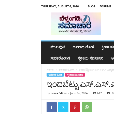
THURSDAY, AUGUST 6, 2026
BLOG
FORUMS
b
e
l
t
h
a
n
ಮುಖಪುಟ
ಅಪರಾಧ ಲೋಕ
ಕ್ರೀಡಾ 
g
a
ಸಾಧಕರೊಂದಿಗೆ
ಸ್ಥಳೀಯ ಸಮಾಚಾರ
ಅ
d
y
Home
ಅಪರಾಧ ಲೋಕ
ಇಂದಬೆಟ್ಟು ಎಸ್.ಎಸ್.ಎಲ್.ಸಿ ವಿದ್ಯಾರ್ಥಿನ
s
ಅಪರಾಧ ಲೋಕ
ಸ್ಥಳೀಯ ಸಮಾಚಾರ
a
ಇಂದಬೆಟ್ಟು ಎಸ್.ಎಸ್.ಎಲ್.
m
a
c
By
news Editor
-
June 16, 2024
612
0
h
a
r
a