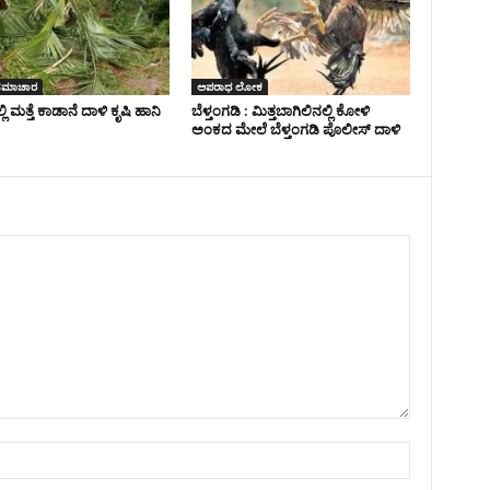
ಸಮಾಚಾರ
ಅಪರಾಧ ಲೋಕ
್ಲಿ ಮತ್ತೆ ಕಾಡಾನೆ ದಾಳಿ ಕೃಷಿ ಹಾನಿ
ಬೆಳ್ತಂಗಡಿ : ಮಿತ್ತಬಾಗಿಲಿನಲ್ಲಿ ಕೋಳಿ
ಅಂಕದ ಮೇಲೆ ಬೆಳ್ತಂಗಡಿ ಪೊಲೀಸ್ ದಾಳಿ