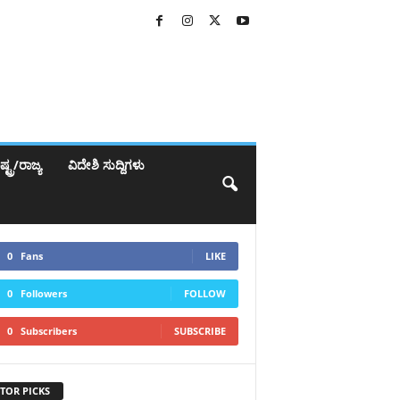
್ಟ್ರ/ರಾಜ್ಯ
ವಿದೇಶಿ ಸುದ್ದಿಗಳು
0
Fans
LIKE
0
Followers
FOLLOW
0
Subscribers
SUBSCRIBE
TOR PICKS