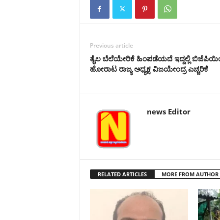
Previous article
ತೈಲ ಬೆಲೆಯೇರಿಕೆ ಹಿಂಪಡೆಯದೆ ಇದ್ದಲ್ಲಿ ಬಿಜೆಪಿಯ
ಹೋರಾಟ ರಾಜ್ಯ ಅಧ್ಯಕ್ಷ ವಿಜಯೇಂದ್ರ ಎಚ್ಚರಿಕೆ
news Editor
RELATED ARTICLES
MORE FROM AUTHOR