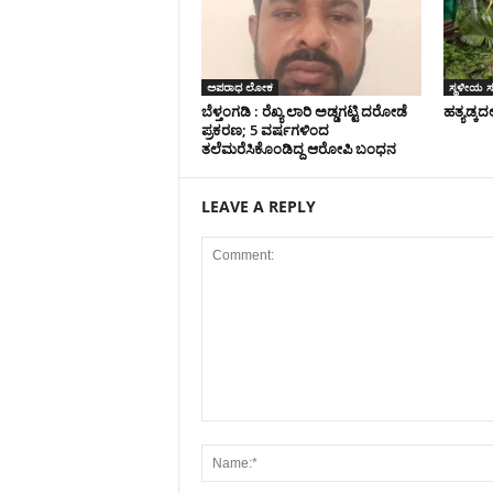
ಅಪರಾಧ ಲೋಕ
ಸ್ಥಳೀಯ 
ಬೆಳ್ತಂಗಡಿ : ರೆಖ್ಯ ಲಾರಿ ಅಡ್ಡಗಟ್ಟಿ ದರೋಡೆ
ಹತ್ಯಡ್ಕದಲ
ಪ್ರಕರಣ; 5 ವರ್ಷಗಳಿಂದ
ತಲೆಮರೆಸಿಕೊಂಡಿದ್ದ ಆರೋಪಿ ಬಂಧನ
LEAVE A REPLY