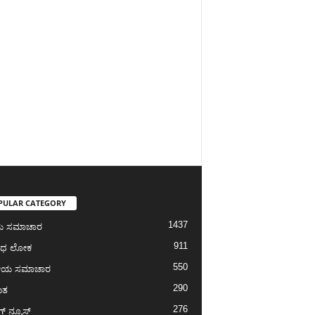
PULAR CATEGORY
1437
ೀಯ ಸಮಾಚಾರ
911
ಾಧ ಲೋಕ
550
ೀಯ ಸಮಾಚಾರ
290
ಾತ
276
ಗ್‌ ನ್ಯೂಸ್