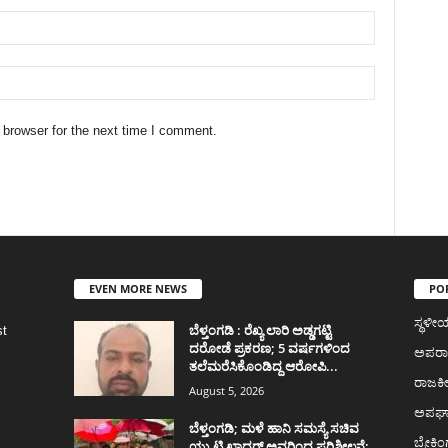
 browser for the next time I comment.
EVEN MORE NEWS
PO
ಸ್ಥಳ
ಬೆಳ್ತಂಗಡಿ : ರೆಖ್ಯ ಲಾರಿ ಅಡ್ಡಗಟ್ಟಿ
st
ದರೋಡೆ ಪ್ರಕರಣ; 5 ವರ್ಷಗಳಿಂದ
ಅಪರ
ತಲೆಮರೆಸಿಕೊಂಡಿದ್ದ ಆರೋಪಿ...
ರಾಜಕ
August 5, 2026
ಅಪಘ
ಬೆಳ್ತಂಗಡಿ; ಮಳೆ ಹಾನಿ ಸಮಸ್ಯೆ ಸಚಿವ
ಬ್ರೇಕಿಂ
ಯು.ಟಿ ಖಾದರ್‌ ಅವರಿಂದ ಪರಿಶೀಲನೆ;