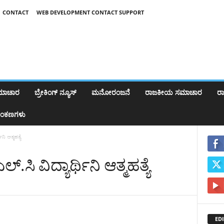
CONTACT
WEB DEVELOPMENT CONTACT SUPPORT
ಸಮಾಚಾರ
ಬ್ರೇಕಿಂಗ್‌ ನ್ಯೂಸ್
ಮನೋರಂಜನೆ
ರಾಜಕೀಯ ಸಮಾಚಾರ
ರಾಷ
ಂಕಣಗಳು
ಿ ಆತ್ಮಹತ್ಯೆ
ಸಿ ವಿದ್ಯಾರ್ಥಿನಿ ಆತ್ಮಹತ್ಯೆ
EDI