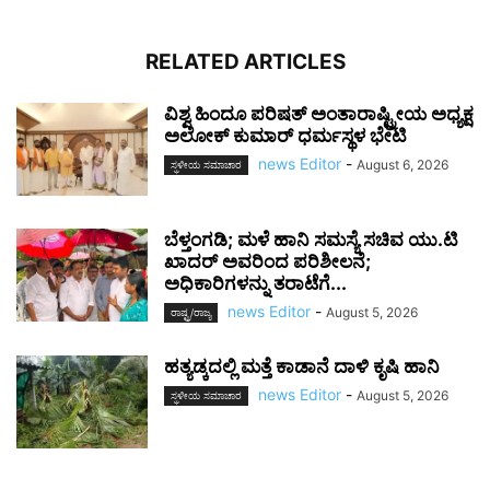
RELATED ARTICLES
ವಿಶ್ವ ಹಿಂದೂ ಪರಿಷತ್ ಅಂತಾರಾಷ್ಟ್ರೀಯ ಅಧ್ಯಕ್ಷ
ಅಲೋಕ್ ಕುಮಾರ್ ಧರ್ಮಸ್ಥಳ ಭೇಟಿ
news Editor
-
August 6, 2026
ಸ್ಥಳೀಯ ಸಮಾಚಾರ
ಬೆಳ್ತಂಗಡಿ; ಮಳೆ ಹಾನಿ ಸಮಸ್ಯೆ ಸಚಿವ ಯು.ಟಿ
ಖಾದರ್‌ ಅವರಿಂದ ಪರಿಶೀಲನೆ;
ಅಧಿಕಾರಿಗಳನ್ನು ತರಾಟೆಗೆ...
news Editor
-
August 5, 2026
ರಾಷ್ಟ್ರ/ರಾಜ್ಯ
ಹತ್ಯಡ್ಕದಲ್ಲಿ ಮತ್ತೆ ಕಾಡಾನೆ ದಾಳಿ ಕೃಷಿ ಹಾನಿ
news Editor
-
August 5, 2026
ಸ್ಥಳೀಯ ಸಮಾಚಾರ