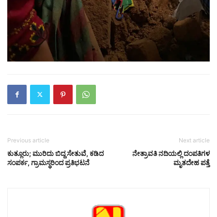
Previous article
Next article
ಕುತ್ಲೂರು; ಮುರಿದು ಬಿದ್ದ ಸೇತುವೆ, ಕಡಿದ
ನೇತ್ರಾವತಿ ನದಿಯಲ್ಲಿ ದಂಪತಿಗಳ
ಸಂಪರ್ಕ, ಗ್ರಾಮಸ್ಥರಿಂದ ಪ್ರತಿಭಟನೆ
ಮೃತದೇಹ ಪತ್ತೆ