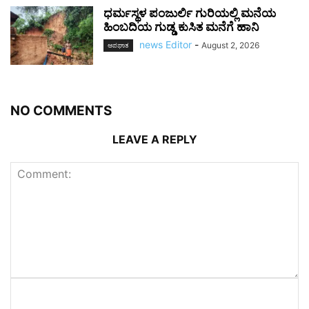
ಧರ್ಮಸ್ಥಳ ಪಂಜುರ್ಲಿ ಗುರಿಯಲ್ಲಿ ಮನೆಯ
ಹಿಂಬದಿಯ ಗುಡ್ಡ ಕುಸಿತ ಮನೆಗೆ ಹಾನಿ
news Editor
-
August 2, 2026
ಅಪಘಾತ
NO COMMENTS
LEAVE A REPLY