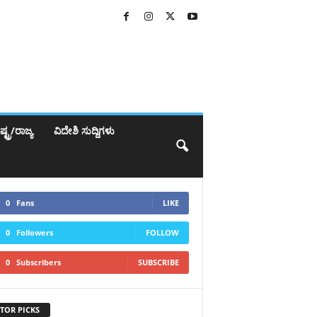
್ಟ್ರ/ರಾಜ್ಯ
ವಿದೇಶಿ ಸುದ್ದಿಗಳು
0
Fans
LIKE
0
Followers
FOLLOW
0
Subscribers
SUBSCRIBE
TOR PICKS