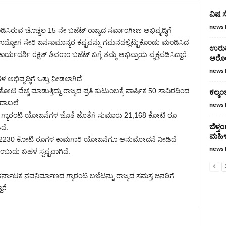
ವಿಷ ಸೇ
news 
ಡಿಸಿರುವ ಚೊಚ್ಚಲ 15 ನೇ ಬಜೆಟ್ ರಾಜ್ಯದ ಸರ್ವಾಂಗೀಣ ಅಭಿವೃದ್ಧಿಗೆ
, ಉದ್ಯೋಗ ಸೇರಿ ಜನಸಾಮಾನ್ಯರ ಕಷ್ಟವನ್ನು ಗಮನದಲ್ಲಿಟ್ಟುಕೊಂಡು ಮಂಡಿಸಿದ
ಉರುವ
ರ್ಯದರ್ಶಿ ರಕ್ಷಿತ್ ಶಿವರಾಂ ಬಜೆಟ್ ಬಗ್ಗೆ ತಮ್ಮ ಅಭಿಪ್ರಾಯ ವ್ಯಕ್ತಪಡಿಸಿದ್ದಾರೆ.
ಆರೋಪಿ
news 
 ಅಭಿವೃದ್ಧಿಗೆ ಒತ್ತು ನೀಡಲಾಗಿದೆ.
ಕಲ್ಮಂ
ಟಿ ವೆಚ್ಚ ಮಾಡುತ್ತಿದ್ದು ರಾಜ್ಯದ ಪ್ರತಿ ಕುಟುಂಬಕ್ಕೆ ವಾರ್ಷಿಕ 50 ಸಾವಿರದಿಂದ
 ದಾಖಲೆ.
news 
ಲ್ಲಿ ಗ್ಯಾರಂಟಿ ಯೋಜನೆಗಳ ಜೊತೆ ಜೊತೆಗೆ ಸುಮಾರು 21,168 ಕೋಟಿ ರೂ
ಬೆಳ್ತ
ದೆ.
ಮಹಿಳ
ಡ 2230 ಕೋಟಿ ರೂಗಳ ಕಾಮಗಾರಿ ಯೋಜನೆಗೂ ಅನುಮೋದನೆ ನೀಡಿದೆ
news 
ಂಬುದು ಬಹಳ ಸ್ಪಷ್ಟವಾಗಿದೆ.
ಾಟಕ ನವನಿರ್ಮಾಣದ ಗ್ಯಾರಂಟಿ ಬಜೆಟನ್ನು ರಾಜ್ಯದ ಸಮಸ್ತ ಜನರಿಗೆ
ಾರೆ