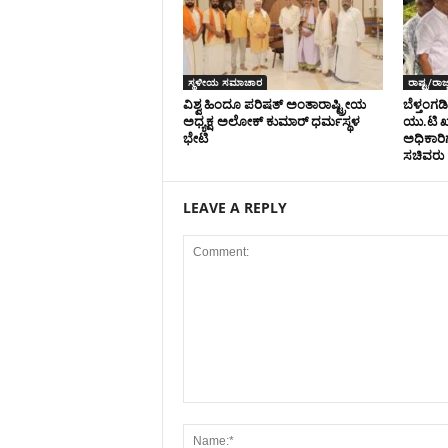
ಸ್ಥಳೀಯ ಸಮಾಚಾರ
ರಾಷ್ಟ್ರ/ರಾಜ್
ವಿಶ್ವ ಹಿಂದೂ ಪರಿಷತ್ ಅಂತಾರಾಷ್ಟ್ರೀಯ
ಬೆಳ್ತಂಗಡ
ಅಧ್ಯಕ್ಷ ಅಲೋಕ್ ಕುಮಾರ್ ಧರ್ಮಸ್ಥಳ
ಯು.ಟಿ ಖ
ಭೇಟಿ
ಅಧಿಕಾರಿ
ಸಚಿವರು
LEAVE A REPLY