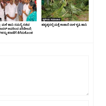
ಯ
ಸ್ಥಳೀಯ ಸಮಾಚಾರ
ಿ; ಮಳೆ ಹಾನಿ ಸಮಸ್ಯೆ ಸಚಿವ
ಹತ್ಯಡ್ಕದಲ್ಲಿ ಮತ್ತೆ ಕಾಡಾನೆ ದಾಳಿ ಕೃಷಿ ಹಾನಿ
ಾದರ್‌ ಅವರಿಂದ ಪರಿಶೀಲನೆ;
ಗಳನ್ನು ತರಾಟೆಗೆ ತೆಗೆದುಕೊಂಡ