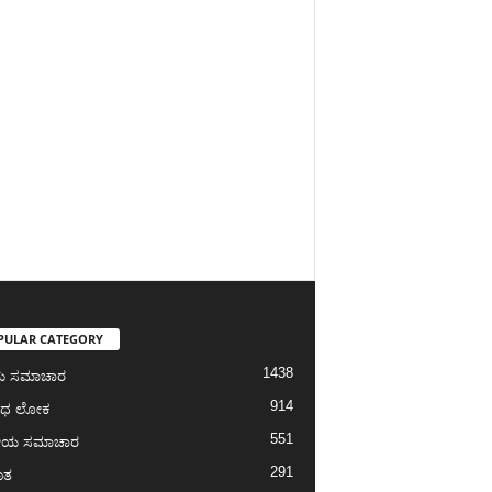
PULAR CATEGORY
1438
ೀಯ ಸಮಾಚಾರ
914
ಾಧ ಲೋಕ
551
ೀಯ ಸಮಾಚಾರ
291
ಾತ