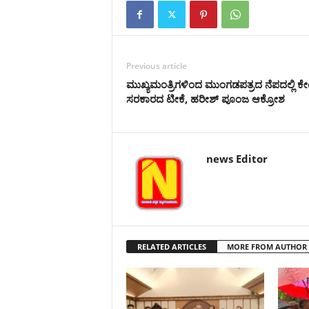
Previous article
ಮುಖ್ಯಮಂತ್ರಿಗಳಿಂದ ಮುಂಗಡಪತ್ರದ ನೆಪದಲ್ಲಿ ಕೇಂ
ಸರಕಾರದ ಟೀಕೆ, ಹರೀಶ್ ಪೂಂಜ ಆಕ್ರೋಶ
news Editor
RELATED ARTICLES
MORE FROM AUTHOR