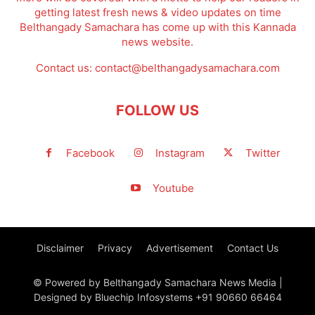
getting latest fresh news & video updates on time
Belthangady Samachara has come up with this Kannada
news website.
Contact us:
contact@belthangadysamachara.com
FOLLOW US
Facebook
Instagram
Twitter
Youtube
Disclaimer
Privacy
Advertisement
Contact Us
© Powered by Belthangady Samachara News Media |
Designed by Bluechip Infosystems +91 90660 66464