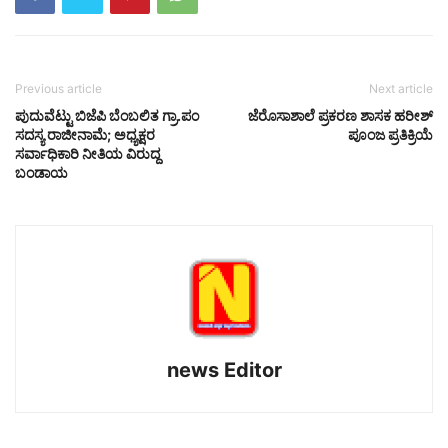
Previous article
Next article
ಪುದುವೆಟ್ಟು ಬಿಜೆಪಿ ಬೆಂಬಲಿತ ಗ್ರಾ.ಪಂ
ಜೆರೊಸಾಶಾಲೆ ಪ್ರಕರಣ ಶಾಸಕ ಹರೀಶ್
ಸದಸ್ಯ ರಾಜೀನಾಮೆ; ಅಧ್ಯಕ್ಷರ
ಪೂಂಜ ಪ್ರತಿಕ್ರಿಯೆ
ಸರ್ವಾಧಿಕಾರಿ ನೀತಿಯ ವಿರುದ್ದ
ಬಂಡಾಯ
news Editor