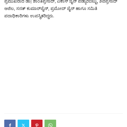
ಪ್ರಮುಖರಾದ ಡಾ| ಶಾಂತಿಪ್ರಸಾದ್‌, ವಿಕಾಸ್‌ ಜೈನ್‌ ಪಡ್ಯಾರಬೆಟ್ಟು, ಶಿವಪ್ರಸಾದ್‌
ಅಜಿಲ, ಸನತ್‌ ಕುಮಾರ್‌ಜೈನ್‌, ಪ್ರಮೋದ್‌ ಜೈನ್‌ ಹಾಗೂ ಸಮಿತಿ
ಪದಾಧಿಕಾರಿಗಳು ಉಪಸ್ಥಿತರಿದ್ದರು.