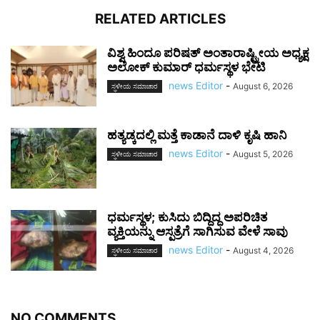
RELATED ARTICLES
ವಿಶ್ವ ಹಿಂದೂ ಪರಿಷತ್ ಅಂತಾರಾಷ್ಟ್ರೀಯ ಅಧ್ಯಕ್ಷ
ಅಲೋಕ್ ಕುಮಾರ್ ಧರ್ಮಸ್ಥಳ ಭೇಟಿ
news Editor
-
August 6, 2026
ಸ್ಥಳೀಯ ಸಮಾಚಾರ
ಹತ್ಯಡ್ಕದಲ್ಲಿ ಮತ್ತೆ ಕಾಡಾನೆ ದಾಳಿ ಕೃಷಿ ಹಾನಿ
news Editor
-
August 5, 2026
ಸ್ಥಳೀಯ ಸಮಾಚಾರ
ಧರ್ಮಸ್ಥಳ; ಕುಸಿದು ಬಿದ್ದಿದ್ದ ಅಪರಿಚಿತ
ವ್ಯಕ್ತಿಯನ್ನು ಆಸ್ಪತ್ರೆಗೆ ಸಾಗಿಸುವ ವೇಳೆ ಸಾವು
news Editor
-
August 4, 2026
ಸ್ಥಳೀಯ ಸಮಾಚಾರ
NO COMMENTS