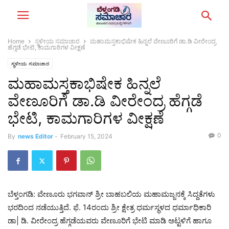
Home
ಸ್ಥಳೀಯ ಸಮಾಚಾರ
ಮಹಾಮಸ್ತಕಾಭಿಷೇಕ ಹಿನ್ನಲೆ ವೇಣೂರಿಗೆ ಡಾ.ಡಿ ವೀರೇಂದ್ರ
ಹೆಗ್ಗಡೆ ಭೇಟಿ, ಕಾಮಗಾರಿಗಳ ವೀಕ್ಷಣೆ
ಸ್ಥಳೀಯ ಸಮಾಚಾರ
ಮಹಾಮಸ್ತಕಾಭಿಷೇಕ ಹಿನ್ನಲೆ
ವೇಣೂರಿಗೆ ಡಾ.ಡಿ ವೀರೇಂದ್ರ ಹೆಗ್ಗಡೆ
ಭೇಟಿ, ಕಾಮಗಾರಿಗಳ ವೀಕ್ಷಣೆ
0
By
news Editor
-
February 15, 2024
ಬೆಳ್ತಂಗಡಿ: ವೇಣೂರು ಭಗವಾನ್‌ ಶ್ರೀ ಬಾಹಬಲಿಯ ಮಹಾಮಜ್ಜನಕ್ಕೆ ಸಿದ್ದತೆಗಳು
ಭರದಿಂದ ನಡೆಯುತ್ತಿದೆ. ಫೆ. 14ರಂದು ಶ್ರೀ ಕ್ಷೇತ್ರ ಧರ್ಮಸ್ಥಳದ ಧರ್ಮಾಧಿಕಾರಿ
ಡಾ| ಡಿ. ವೀರೇಂದ್ರ ಹೆಗ್ಗಡೆಯವರು ವೇಣೂರಿಗೆ ಭೇಟಿ ಮಾಡಿ ಅಟ್ಟಳಿಗೆ ಹಾಗೂ