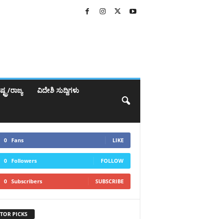
್ಟ್ರ/ರಾಜ್ಯ
ವಿದೇಶಿ ಸುದ್ದಿಗಳು
0
Fans
LIKE
0
Followers
FOLLOW
0
Subscribers
SUBSCRIBE
TOR PICKS