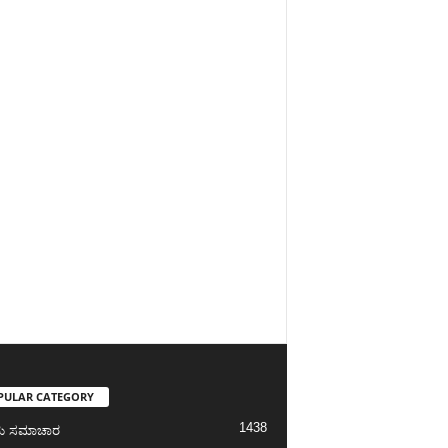
PULAR CATEGORY
1438
ೀಯ ಸಮಾಚಾರ