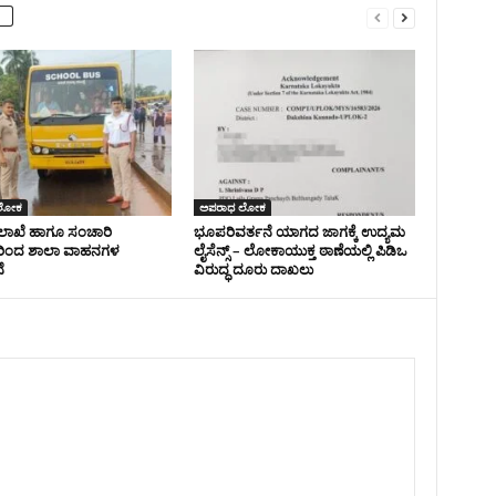
ಲೋಕ
ಅಪರಾಧ ಲೋಕ
ಇಲಾಖೆ ಹಾಗೂ ಸಂಚಾರಿ
ಭೂಪರಿವರ್ತನೆ ಯಾಗದ ಜಾಗಕ್ಕೆ ಉದ್ಯಮ
ಿಂದ ಶಾಲಾ ವಾಹನಗಳ
ಲೈಸೆನ್ಸ್ – ಲೋಕಾಯುಕ್ತ ಠಾಣೆಯಲ್ಲಿ ಪಿಡಿಒ
ೆ
ವಿರುದ್ಧ ದೂರು ದಾಖಲು