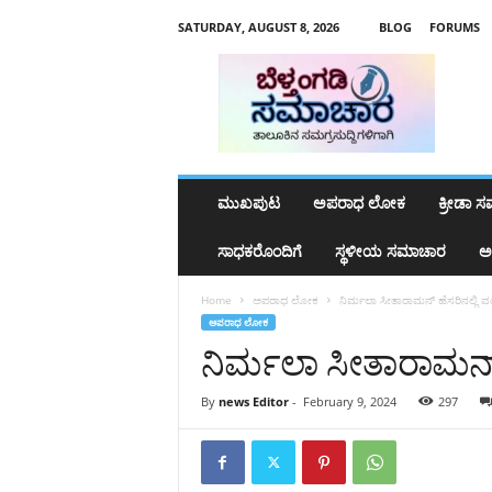
SATURDAY, AUGUST 8, 2026
BLOG
FORUMS
b
e
l
t
h
a
n
ಮುಖಪುಟ
ಅಪರಾಧ ಲೋಕ
ಕ್ರೀಡಾ 
g
a
ಸಾಧಕರೊಂದಿಗೆ
ಸ್ಥಳೀಯ ಸಮಾಚಾರ
ಅ
d
y
Home
ಅಪರಾಧ ಲೋಕ
ನಿರ್ಮಲಾ ಸೀತಾರಾಮನ್ ಹೆಸರಿನಲ್ಲಿ ವ
s
ಅಪರಾಧ ಲೋಕ
a
ನಿರ್ಮಲಾ ಸೀತಾರಾಮನ್ 
m
a
c
By
news Editor
-
February 9, 2024
297
h
a
r
a