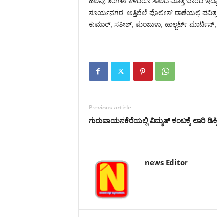
ಹಲವು ತಿಂಗಳು ಕಳೆದರೂ ಸಾಲದ ಮೊತ್ತ ಬಾರದೆ ಇದ್
ಸೂರ್ಯನಗರ, ಅತ್ತಿಬೆಲೆ ಪೊಲೀಸ್ ಠಾಣೆಯಲ್ಲಿ ಪವಿತ್ರ,
ಕುಮಾರ್, ಸತೀಶ್, ಮಂಜುಳಾ, ಹಾಲ್ಬರ್ಟ್ ಮಾರ್ಟಿನ್,
Previous article
ಗುರುವಾಯನಕೆರೆಯಲ್ಲಿ ವಿದ್ಯುತ್ ಕಂಬಕ್ಕೆ ಲಾರಿ ಡಿಕ್ಕ
news Editor