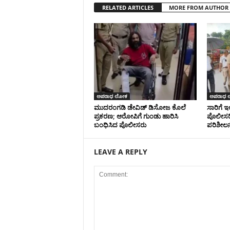
RELATED ARTICLES
MORE FROM AUTHOR
ಅಪರಾಧ ಲೋಕ
ಅಪರಾಧ 
ಮುದರಂಗಡಿ ಡೇವಿಡ್ ಡಿಸೋಜ ಕೊಲೆ
ಸಾರಿಗೆ 
ಪ್ರಕರಣ; ಆರೋಪಿಗೆ ಗುಂಡು ಹಾರಿಸಿ
ಪೊಲೀಸರ
ಬಂಧಿಸಿದ ಪೊಲೀಸರು
ಪರಿಶೀಲನ
LEAVE A REPLY