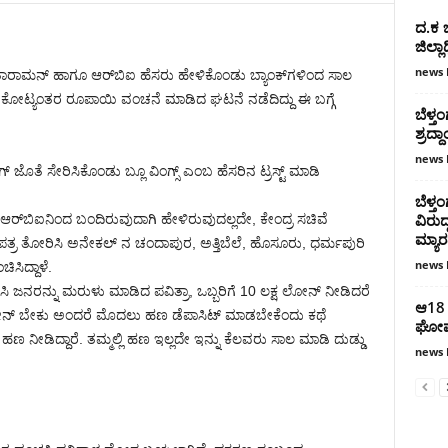
ದ.ಕ ಜ
ಜಿಲ್ಲ
news 
ತಾರಾಮನ್ ಹಾಗೂ ಆರ್​ಬಿಐ ಹೆಸರು ಹೇಳಿಕೊಂಡು ಬ್ಯಾಂಕ್​ಗಳಿಂದ ಸಾಲ
 ಕೋಟ್ಯಂತರ ರೂಪಾಯಿ ವಂಚನೆ ಮಾಡಿದ ಘಟನೆ ನಡೆದಿದ್ದು ಈ ಬಗ್ಗೆ
ಬೆಳ್
ಶ್ರದ್
news 
ಜೊತೆ ಸೇರಿಸಿಕೊಂಡು ಬ್ಲೂ ವಿಂಗ್ಸ್ ಎಂಬ ಹೆಸರಿನ ಟ್ರಸ್ಟ್ ಮಾಡಿ
ಬೆಳ್ತ
ವಿರು
 ಆರ್​ಬಿಐನಿಂದ ಬಂದಿರುವುದಾಗಿ ಹೇಳಿರುವುದಲ್ಲದೇ, ಕೇಂದ್ರ ಸಚಿವೆ
ಮ್ಯಾ
್ರ ತೋರಿಸಿ ಅನೇಕಲ್ ನ ಚಂದಾಪುರ, ಅತ್ತಿಬೆಲೆ, ಹೊಸೂರು, ಧರ್ಮಪುರಿ
news 
ಸಿದ್ದಾಳೆ.
ರನ್ನು ಮರುಳು ಮಾಡಿದ ಪವಿತ್ರಾ, ಒಬ್ಬರಿಗೆ 10 ಲಕ್ಷ ಲೋನ್ ನೀಡಿದರೆ
ಆ18 
ು. ಲೋನ್ ಬೇಕು ಅಂದರೆ ಮೊದಲು ಹಣ ಡೆಪಾಸಿಟ್ ಮಾಡಬೇಕೆಂದು ಕಥೆ
ಘೋಷ
ಹಣ ನೀಡಿದ್ದಾರೆ. ತಮ್ಮಲ್ಲಿ ಹಣ ಇಲ್ಲದೇ ಇನ್ನು ಕೆಲವರು ಸಾಲ ಮಾಡಿ ದುಡ್ಡು
news 