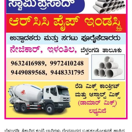
ಬೆಳ್ತಂಗಡಿ: ತೆಕ್ಕಾರಿನ ಕಂಟ್ರಿ ಬ್ಯಾರಿಗಳು ದೇವಸ್ಥಾನದ ಬ್ರಹ್ಮಕಲಶೋತ್ಸವಕ್ಕೆ ಹಾಕಿದ