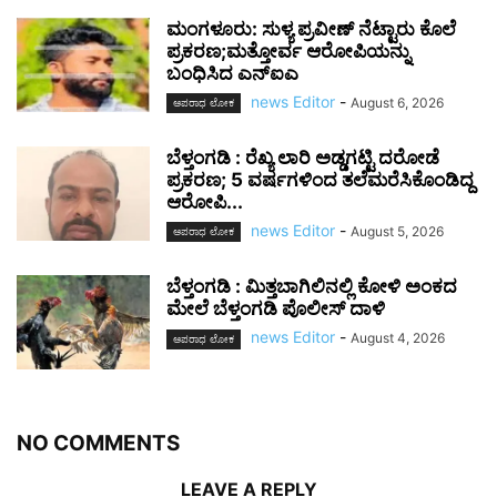
ಮಂಗಳೂರು: ಸುಳ್ಯ ಪ್ರವೀಣ್ ನೆಟ್ಟಾರು ಕೊಲೆ
ಪ್ರಕರಣ;ಮತ್ತೋರ್ವ ಆರೋಪಿಯನ್ನು
ಬಂಧಿಸಿದ ಎನ್ಐಎ
news Editor
-
August 6, 2026
ಅಪರಾಧ ಲೋಕ
ಬೆಳ್ತಂಗಡಿ : ರೆಖ್ಯ ಲಾರಿ ಅಡ್ಡಗಟ್ಟಿ ದರೋಡೆ
ಪ್ರಕರಣ; 5 ವರ್ಷಗಳಿಂದ ತಲೆಮರೆಸಿಕೊಂಡಿದ್ದ
ಆರೋಪಿ...
news Editor
-
August 5, 2026
ಅಪರಾಧ ಲೋಕ
ಬೆಳ್ತಂಗಡಿ : ಮಿತ್ತಬಾಗಿಲಿನಲ್ಲಿ ಕೋಳಿ ಅಂಕದ
ಮೇಲೆ ಬೆಳ್ತಂಗಡಿ ಪೊಲೀಸ್ ದಾಳಿ
news Editor
-
August 4, 2026
ಅಪರಾಧ ಲೋಕ
NO COMMENTS
LEAVE A REPLY