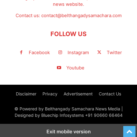
news website.
Contact us:
contact@belthangadysamachara.com
FOLLOW US
Facebook
Instagram
Twitter
Youtube
Disclaimer
Privacy
Advertisement
Contact Us
© Powered by Belthangady Samachara News Media |
Designed by Bluechip Infosystems +91 90660 66464
Exit mobile version