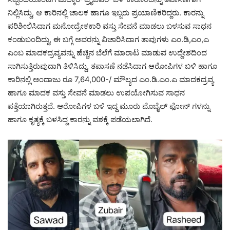
ನಿಲ್ಲಿಸಿದ್ದು, ಆ ಕಾರಿನಲ್ಲಿ ಚಾಲಕ ಹಾಗೂ ಇಬ್ಬರು ಪ್ರಯಾಣಿಕರಿದ್ದರು. ಕಾರನ್ನು
ಪರಿಶೀಲಿಸಿದಾಗ ಮನೋದ್ರೇಕಕಾರಿ ವಸ್ತು ಸೇವನೆ ಮಾಡಲು ಬಳಸುವ ಸಾಧನ
ಕಂಡುಬಂದಿದ್ದು, ಈ ಬಗ್ಗೆ ಅವರನ್ನು ವಿಚಾರಿಸಿದಾಗ ತಾವುಗಳು ಎಂ.ಡಿ,ಎಂ,ಎ
ಎಂಬ ಮಾದಕದ್ರವ್ಯವನ್ನು ಹೆಚ್ಚಿನ ಬೆಲೆಗೆ ಮಾರಾಟ ಮಾಡುವ ಉದ್ದೇಶದಿಂದ
ಸಾಗಿಸುತ್ತಿರುವುದಾಗಿ ತಿಳಿಸಿದ್ದು, ತಪಾಸಣೆ ನಡೆಸಿದಾಗ ಆರೋಪಿಗಳ ಬಳಿ ಹಾಗೂ
ಕಾರಿನಲ್ಲಿ ಅಂದಾಜು ರೂ 7,64,000-/ ಮೌಲ್ಯದ ಎಂ.ಡಿ.ಎಂ.ಎ ಮಾದಕದ್ರವ್ಯ
ಹಾಗೂ ಮಾದಕ ವಸ್ತು ಸೇವನೆ ಮಾಡಲು ಉಪಯೋಗಿಸುವ ಸಾಧನ
ಪತ್ತೆಯಾಗಿರುತ್ತದೆ. ಆರೋಪಿಗಳ ಬಳಿ ಇದ್ದ ಮೂರು ಮೊಬೈಲ್ ಫೋನ್ ಗಳನ್ನು
ಹಾಗೂ ಕೃತ್ಯಕ್ಕೆ ಬಳಸಿದ್ದ ಕಾರನ್ನು ವಶಕ್ಕೆ ಪಡೆಯಲಾಗಿದೆ.