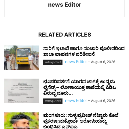
news Editor
RELATED ARTICLES
ಸಾರಿಗೆ ಇಲಾಖೆ ಹಾಗೂ ಸಂಚಾರಿ ಪೊಲೀಸರಿಂದ
ಶಾಲಾ ವಾಹನಗಳ ಪರಿಶೀಲನೆ
news Editor
-
August 6, 2026
ಅಪರಾಧ ಲೋಕ
ಭೂಪರಿವರ್ತನೆ ಯಾಗದ ಜಾಗಕ್ಕೆ ಉದ್ಯಮ
ಲೈಸೆನ್ಸ್ – ಲೋಕಾಯುಕ್ತ ಠಾಣೆಯಲ್ಲಿ ಪಿಡಿಒ
ವಿರುದ್ಧ ದೂರು...
news Editor
-
August 6, 2026
ಅಪರಾಧ ಲೋಕ
ಮಂಗಳೂರು: ಸುಳ್ಯ ಪ್ರವೀಣ್ ನೆಟ್ಟಾರು ಕೊಲೆ
ಪ್ರಕರಣ;ಮತ್ತೋರ್ವ ಆರೋಪಿಯನ್ನು
ಬಂಧಿಸಿದ ಎನ್ಐಎ