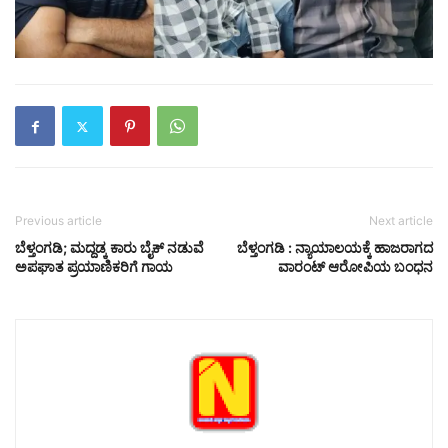
Previous article
Next article
ಬೆಳ್ತಂಗಡಿ; ಮದ್ದಡ್ಕ ಕಾರು ಬೈಕ್ ನಡುವೆ
ಬೆಳ್ತಂಗಡಿ : ನ್ಯಾಯಾಲಯಕ್ಕೆ ಹಾಜರಾಗದ
ಅಪಘಾತ ಪ್ರಯಾಣಿಕರಿಗೆ ಗಾಯ
ವಾರಂಟ್ ಆರೋಪಿಯ ಬಂಧನ