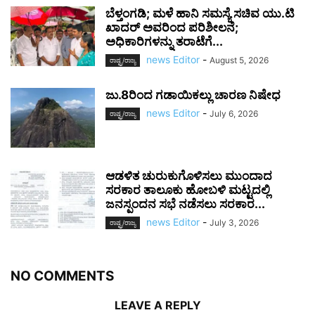
ಬೆಳ್ತಂಗಡಿ; ಮಳೆ ಹಾನಿ ಸಮಸ್ಯೆ ಸಚಿವ ಯು.ಟಿ
ಖಾದರ್‌ ಅವರಿಂದ ಪರಿಶೀಲನೆ;
ಅಧಿಕಾರಿಗಳನ್ನು ತರಾಟೆಗೆ...
news Editor
-
August 5, 2026
ರಾಷ್ಟ್ರ/ರಾಜ್ಯ
ಜು.8ರಿಂದ ಗಡಾಯಿಕಲ್ಲು ಚಾರಣ ನಿಷೇಧ
news Editor
-
July 6, 2026
ರಾಷ್ಟ್ರ/ರಾಜ್ಯ
ಆಡಳಿತ ಚುರುಕುಗೊಳಿಸಲು ಮುಂದಾದ
ಸರಕಾರ ತಾಲೂಕು ಹೋಬಳಿ ಮಟ್ಟದಲ್ಲಿ
ಜನಸ್ಪಂದನ ಸಭೆ ನಡೆಸಲು ಸರಕಾರ...
news Editor
-
July 3, 2026
ರಾಷ್ಟ್ರ/ರಾಜ್ಯ
NO COMMENTS
LEAVE A REPLY