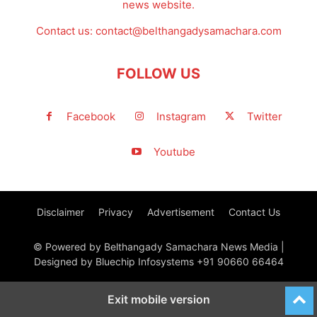
news website.
Contact us:
contact@belthangadysamachara.com
FOLLOW US
Facebook
Instagram
Twitter
Youtube
Disclaimer
Privacy
Advertisement
Contact Us
© Powered by Belthangady Samachara News Media |
Designed by Bluechip Infosystems +91 90660 66464
Exit mobile version