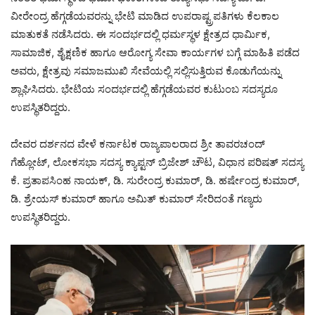
ವೀರೇಂದ್ರ ಹೆಗ್ಗಡೆಯವರನ್ನು ಭೇಟಿ ಮಾಡಿದ ಉಪರಾಷ್ಟ್ರಪತಿಗಳು ಕೆಲಕಾಲ
ಮಾತುಕತೆ ನಡೆಸಿದರು. ಈ ಸಂದರ್ಭದಲ್ಲಿ ಧರ್ಮಸ್ಥಳ ಕ್ಷೇತ್ರದ ಧಾರ್ಮಿಕ,
ಸಾಮಾಜಿಕ, ಶೈಕ್ಷಣಿಕ ಹಾಗೂ ಆರೋಗ್ಯ ಸೇವಾ ಕಾರ್ಯಗಳ ಬಗ್ಗೆ ಮಾಹಿತಿ ಪಡೆದ
ಅವರು, ಕ್ಷೇತ್ರವು ಸಮಾಜಮುಖಿ ಸೇವೆಯಲ್ಲಿ ಸಲ್ಲಿಸುತ್ತಿರುವ ಕೊಡುಗೆಯನ್ನು
ಶ್ಲಾಘಿಸಿದರು. ಭೇಟಿಯ ಸಂದರ್ಭದಲ್ಲಿ ಹೆಗ್ಗಡೆಯವರ ಕುಟುಂಬ ಸದಸ್ಯರೂ
ಉಪಸ್ಥಿತರಿದ್ದರು.
ದೇವರ ದರ್ಶನದ ವೇಳೆ ಕರ್ನಾಟಕ ರಾಜ್ಯಪಾಲರಾದ ಶ್ರೀ ತಾವರಚಂದ್
ಗೆಹ್ಲೋಟ್, ಲೋಕಸಭಾ ಸದಸ್ಯ ಕ್ಯಾಪ್ಟನ್ ಬ್ರಿಜೇಶ್ ಚೌಟ, ವಿಧಾನ ಪರಿಷತ್ ಸದಸ್ಯ
ಕೆ. ಪ್ರತಾಪಸಿಂಹ ನಾಯಕ್, ಡಿ. ಸುರೇಂದ್ರ ಕುಮಾರ್, ಡಿ. ಹರ್ಷೇಂದ್ರ ಕುಮಾರ್,
ಡಿ. ಶ್ರೇಯಸ್ ಕುಮಾರ್ ಹಾಗೂ ಅಮಿತ್ ಕುಮಾರ್ ಸೇರಿದಂತೆ ಗಣ್ಯರು
ಉಪಸ್ಥಿತರಿದ್ದರು.