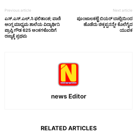
Previous article
Next article
ಎಸ್.ಎಸ್.ಎಲ್.ಸಿ ಫಲಿತಾಂಶ; ವಾಣಿ
ಪೂಂಜಾಲಕಟ್ಟೆ ಬಿಯರ್ ಬಾಟ್ಲಿಯಿಂದ
ಆಂಗ್ಲ ಮಾಧ್ಯಮ ಶಾಲೆಯ ವಿದ್ಯಾರ್ಥಿನಿ
ಹೊಡೆದು ಚಿಕ್ಕಪ್ಪನನ್ನೇ ಕೊಲೆಗೈದ
ಪ್ರಾಪ್ತಿ ಗೌಡ 625 ಅಂಕಗಳೊಂದಿಗೆ
ಯುವಕ
ರಾಜ್ಯಕ್ಕೆ ಪ್ರಥಮ
news Editor
RELATED ARTICLES