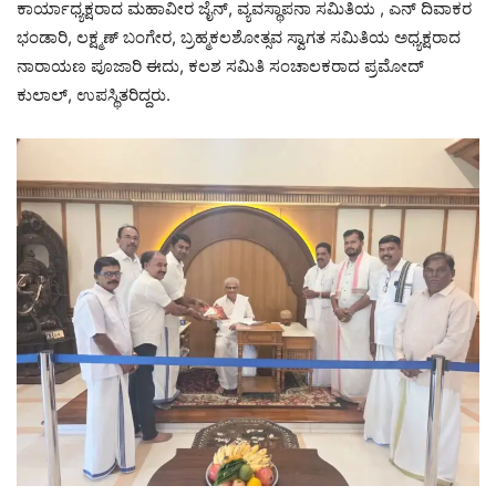
ಕಾರ್ಯಾಧ್ಯಕ್ಷರಾದ ಮಹಾವೀರ ಜೈನ್, ವ್ಯವಸ್ಥಾಪನಾ ಸಮಿತಿಯ , ಎನ್ ದಿವಾಕರ
ಭಂಡಾರಿ, ಲಕ್ಷ್ಮಣ್ ಬಂಗೇರ, ಬ್ರಹ್ಮಕಲಶೋತ್ಸವ ಸ್ವಾಗತ ಸಮಿತಿಯ ಅಧ್ಯಕ್ಷರಾದ
ನಾರಾಯಣ ಪೂಜಾರಿ ಈದು, ಕಲಶ ಸಮಿತಿ ಸಂಚಾಲಕರಾದ ಪ್ರಮೋದ್‌
ಕುಲಾಲ್, ಉಪಸ್ಥಿತರಿದ್ದರು.