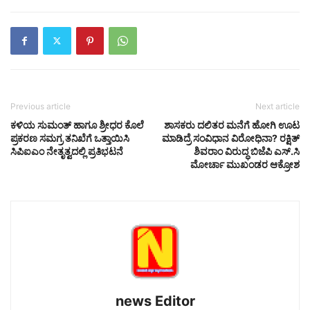
Previous article
Next article
ಕಳಿಯ ಸುಮಂತ್ ಹಾಗೂ ಶ್ರೀಧರ ಕೊಲೆ
ಶಾಸಕರು ದಲಿತರ ಮನೆಗೆ ಹೋಗಿ ಊಟ
ಪ್ರಕರಣ ಸಮಗ್ರ ತನಿಖೆಗೆ ಒತ್ತಾಯಿಸಿ
ಮಾಡಿದ್ರೆ ಸಂವಿಧಾನ ವಿರೋಧಿನಾ? ರಕ್ಷಿತ್
ಸಿಪಿಐಎಂ ನೇತೃತ್ವದಲ್ಲಿ ಪ್ರತಿಭಟನೆ
ಶಿವರಾಂ ವಿರುದ್ಧ ಬಿಜೆಪಿ ಎಸ್.ಸಿ
ಮೋರ್ಚಾ ಮುಖಂಡರ ಆಕ್ರೋಶ
news Editor