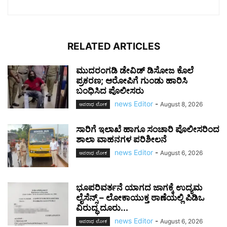
RELATED ARTICLES
ಮುದರಂಗಡಿ ಡೇವಿಡ್ ಡಿಸೋಜ ಕೊಲೆ
ಪ್ರಕರಣ; ಆರೋಪಿಗೆ ಗುಂಡು ಹಾರಿಸಿ
ಬಂಧಿಸಿದ ಪೊಲೀಸರು
news Editor
-
August 8, 2026
ಅಪರಾಧ ಲೋಕ
ಸಾರಿಗೆ ಇಲಾಖೆ ಹಾಗೂ ಸಂಚಾರಿ ಪೊಲೀಸರಿಂದ
ಶಾಲಾ ವಾಹನಗಳ ಪರಿಶೀಲನೆ
news Editor
-
August 6, 2026
ಅಪರಾಧ ಲೋಕ
ಭೂಪರಿವರ್ತನೆ ಯಾಗದ ಜಾಗಕ್ಕೆ ಉದ್ಯಮ
ಲೈಸೆನ್ಸ್ – ಲೋಕಾಯುಕ್ತ ಠಾಣೆಯಲ್ಲಿ ಪಿಡಿಒ
ವಿರುದ್ಧ ದೂರು...
news Editor
-
August 6, 2026
ಅಪರಾಧ ಲೋಕ