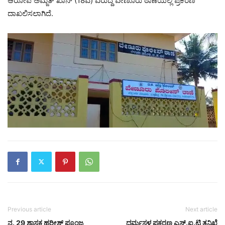
ಆರೋಪಿ ಅಮ್ಜತ್ ಖಾನ್ (18ವ) ವಿರುದ್ದ ವೇಣೂರು ಠಾಣೆಯಲ್ಲಿ ಪ್ರಕರಣ
ದಾಖಲಿಸಲಾಗಿದೆ.
Previous article
Next article
ನ. 29 ಶಾಸಕ ಹರೀಶ್ ಪೂಂಜ
ಧರ್ಮಸ್ಥಳ ಪ್ರಕರಣ ಎಸ್.ಐ.ಟಿ ತನಿಖೆ