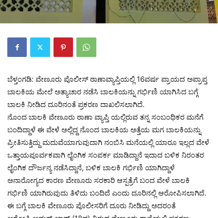
ಬೆಳ್ತಂಗಡಿ: ವೇಣೂರು ಪೊಲೀಸ್ ಠಾಣಾವ್ಯಾಪ್ತಿಯಲ್ಲಿ 16ವರ್ಷ ಪ್ರಾಯದ ಅಪ್ರಾಪ್ತ
ಬಾಲಕಿಯ ಮೇಲೆ ಅತ್ಯಾಚಾರ ನಡೆಸಿ ಬಾಲಕಿಯನ್ನು ಗರ್ಭಿಣಿ ಯಾಗಿಸಿದ ಬಗ್ಗೆ
ಬಾಲಕಿ ನೀಡಿದ ದೂರಿನಂತೆ ಪ್ರಕರಣ ದಾಖಲಿಸಲಾಗಿದೆ.
ನೊಂದ ಬಾಲಕಿ ವೇಣೂರು ಠಾಣಾ ವ್ಯಾಪ್ತಿ ಯಲ್ಲಿರುವ ತನ್ನ ಸಂಬಂಧಿಕರ ಮನೆಗೆ
ಬಂದಿದ್ದಾಳೆ ಈ ವೇಳೆ ಅಲ್ಲಿದ್ದ ನೊಂದ ಬಾಲಕಿಯ ಅತ್ತೆಯ ಮಗ ಬಾಲಕಿಯನ್ನು
ಪ್ರೀತಿಸುತ್ತಿದ್ದು ಮದುವೆಯಾಗುವುದಾಗಿ ನಂಬಿಸಿ ಮನೆಯಲ್ಲಿ ಯಾರೂ ಇಲ್ಲದ ವೇಳೆ
ಒತ್ತಾಯಪೂರ್ವಕವಾಗಿ ಲೈಂಗಿಕ ಸಂಪರ್ಕ ಮಾಡಿದ್ದಾನೆ ಇದಾದ ಬಳಿಕ ನಿರಂತರ
ಲೈಂಗಿಕ ದೌರ್ಜನ್ಯ ನಡೆಸಿದ್ದಾನೆ, ಬಳಿಕ ಬಾಲಕಿ ಗರ್ಭಿಣಿ ಯಾಗಿದ್ದಾಳೆ
ಅನಾರೋಗ್ಯದ ಕಾರಣ ವೇಣೂರು ಸರಕಾರಿ ಆಸ್ಪತ್ರೆಗೆ ಬಂದ ವೇಳೆ ಬಾಲಕಿ
ಗರ್ಭಿಣಿ ಯಾಗಿರುವುದು ತಿಳಿದು ಬಂದಿದೆ ಎಂದು ದೂರಿನಲ್ಲಿ ಆರೋಪಿಸಲಾಗಿದೆ.
ಈ ಬಗ್ಗೆ ಬಾಲಕಿ ವೇಣೂರು ಪೊಲೀಸರಿಗೆ ದೂರು ನೀಡಿದ್ದು ಅದರಂತೆ