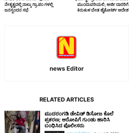
ನೇತೃತ್ವದಲ್ಲಿ ನಾಲ್ಕು ಗ್ರಾ.ಪಂ ಗಳಲ್ಲಿ
ಮುಂದುವರಿಯಲಿ, ಅರ್ಜಿ ದಾರರಿಗೆ
ಜನಸ್ಪಂದನ ಸಭೆ
ಕಿರುಕುಳ ಬೇಡ ಹೈಕೋರ್ಟ್ ಆದೇಶ
news Editor
RELATED ARTICLES
ಮುದರಂಗಡಿ ಡೇವಿಡ್ ಡಿಸೋಜ ಕೊಲೆ
ಪ್ರಕರಣ; ಆರೋಪಿಗೆ ಗುಂಡು ಹಾರಿಸಿ
ಬಂಧಿಸಿದ ಪೊಲೀಸರು