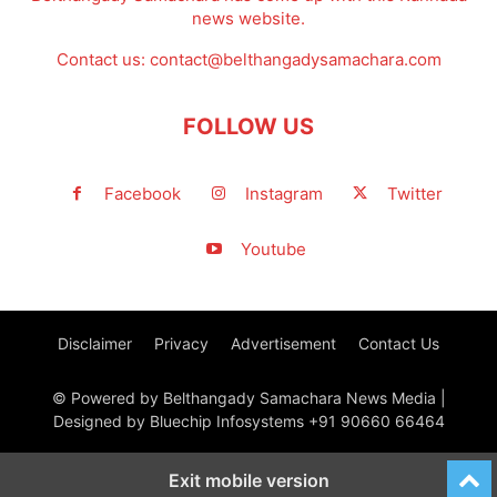
news website.
Contact us:
contact@belthangadysamachara.com
FOLLOW US
Facebook
Instagram
Twitter
Youtube
Disclaimer
Privacy
Advertisement
Contact Us
© Powered by Belthangady Samachara News Media |
Designed by Bluechip Infosystems +91 90660 66464
Exit mobile version