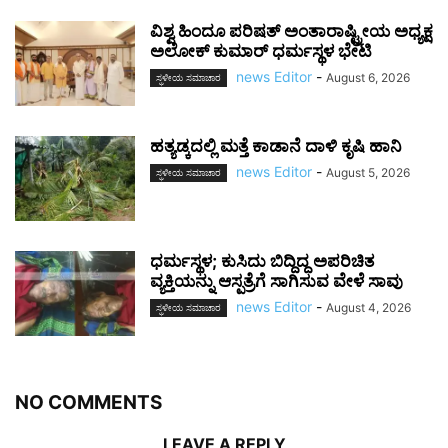
ವಿಶ್ವ ಹಿಂದೂ ಪರಿಷತ್ ಅಂತಾರಾಷ್ಟ್ರೀಯ ಅಧ್ಯಕ್ಷ
ಅಲೋಕ್ ಕುಮಾರ್ ಧರ್ಮಸ್ಥಳ ಭೇಟಿ
news Editor
-
August 6, 2026
ಸ್ಥಳೀಯ ಸಮಾಚಾರ
ಹತ್ಯಡ್ಕದಲ್ಲಿ ಮತ್ತೆ ಕಾಡಾನೆ ದಾಳಿ ಕೃಷಿ ಹಾನಿ
news Editor
-
August 5, 2026
ಸ್ಥಳೀಯ ಸಮಾಚಾರ
ಧರ್ಮಸ್ಥಳ; ಕುಸಿದು ಬಿದ್ದಿದ್ದ ಅಪರಿಚಿತ
ವ್ಯಕ್ತಿಯನ್ನು ಆಸ್ಪತ್ರೆಗೆ ಸಾಗಿಸುವ ವೇಳೆ ಸಾವು
news Editor
-
August 4, 2026
ಸ್ಥಳೀಯ ಸಮಾಚಾರ
NO COMMENTS
LEAVE A REPLY