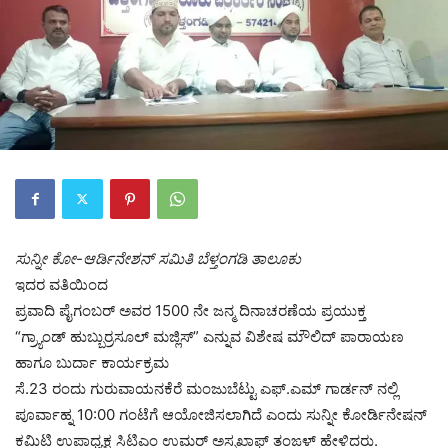
ಸುನ್ನೀ ಕೋ-ಆರ್ಡಿನೇಶನ್ ಸಮಿತಿ ಬೆಳ್ತಂಗಡಿ ತಾಲೂಕು
ಇದರ ವತಿಯಿಂದ
ಪ್ರವಾದಿ ಪೈಗಂಬರ್ ಅವರ 1500 ನೇ ಜನ್ಮ ದಿನಾಚರಣೆಯ ಪ್ರಯುಕ್ತ
“ಗ್ರ್ಯಾಂಡ್ ಹುಬ್ಬುರ್ರಸೂಲ್ ಮಜ್ಲಿಸ್‌” ಎನ್ನುವ ವಿಶೇಷ ಮೌಲಿದ್ ಪಾರಾಯಣ
ಹಾಗೂ ಬುರ್ದಾ ಕಾರ್ಯಕ್ರಮ
ಸೆ.23 ರಂದು ಗುರುವಾಯನಕೆರೆ ಮಂಜುಬೆಟ್ಟು ಎಫ್.ಎಮ್ ಗಾರ್ಡನ್ ನಲ್ಲಿ
ಪೂರ್ವಾಹ್ನ 10:00 ಗಂಟೆಗೆ ಆಯೋಜಿಸಲಾಗಿದೆ ಎಂದು ಸುನ್ನೀ‌ ಕೋರ್ಡಿನೇಷನ್
ಕಮಿಟಿ ಉಪಾಧ್ಯಕ್ಷ ಸಿಟಿಎಂ ಉಮರ್ ಅಸ್ಸಖಾಫ್ ತಂಙಳ್ ಹೇಳಿದರು.