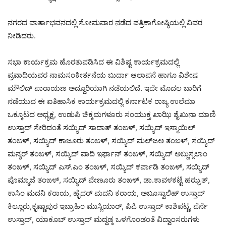
ನಗರದ ವಾರ್ತಾಭವನದಲ್ಲಿ ಸೋಮವಾರ ನಡೆದ ಪತ್ರಿಕಾಗೋಷ್ಠಿಯಲ್ಲಿ ವಿವರ
ನೀಡಿದರು.
ಸಭಾ ಕಾರ್ಯಕ್ರಮ ಹೊರತುಪಡಿಸಿದ ಈ ವಿಶಿಷ್ಟ ಕಾರ್ಯಕ್ರಮದಲ್ಲಿ
ಪ್ರವಾದಿಯವರ ನಾಮಸಂಕೀರ್ತನೆಯ ಬುರ್ದಾ ಆಲಾಪನೆ ಹಾಗೂ ವಿಶೇಷ
ಮೌಲಿದ್ ಪಾರಾಯಣ ಅದ್ದೂರಿಯಾಗಿ ನಡೆಯಲಿದೆ. ಇದೇ ಮೊದಲ ಬಾರಿಗೆ‌
ನಡೆಯುವ ಈ ಐತಿಹಾಸಿಕ ಕಾರ್ಯಕ್ರಮದಲ್ಲಿ ಕರ್ನಾಟಕ ರಾಜ್ಯ ಉಲೆಮಾ
ಒಕ್ಕೂಟದ ಅಧ್ಯಕ್ಷ, ಉಡುಪಿ‌ ಚಿಕ್ಕಮಗಳೂರು ಸಂಯುಕ್ತ ಖಾಝಿ ಶೈಖುನಾ ಮಾಣಿ
ಉಸ್ತಾದ್ ಸೇರಿದಂತೆ ಸಯ್ಯಿದ್ ಸಾದಾತ್ ತಂಙಳ್, ಸಯ್ಯಿದ್ ಇಸ್ಮಾಯಿಲ್
ತಂಙಳ್, ಸಯ್ಯಿದ್ ಕಾಜೂರು ತಂಙಳ್, ಸಯ್ಯಿದ್ ಮಲ್‌ಜ‌ಅ ತಂಙಳ್, ಸಯ್ಯಿದ್
ಮನ್ಶರ್ ತಂಙಳ್, ಸಯ್ಯಿದ್ ವಾದಿ ಇರ್ಫಾನ್ ತಂಙಳ್, ಸಯ್ಯಿದ್ ಅಬ್ದುಸ್ಸಲಾಂ
ತಂಙಳ್, ಸಯ್ಯಿದ್ ಎಸ್.ಎಂ‌ ತಂಙಳ್, ಸಯ್ಯಿದ್ ಕರ್ಪಾಡಿ ತಂಙಳ್, ಸಯ್ಯಿದ್
ಪೊಮ್ಮಾಜೆ ತಂಙಳ್, ಸಯ್ಯಿದ್ ವೇಣೂರು ತಂಙಳ್, ಡಾ.‌ಕಾವಳಕಟ್ಟೆ ಹಝ್ರತ್,
ಕಾಸಿಂ ಮದನಿ ಕರಾಯ, ಹೈದರ್ ಮದನಿ ಕರಾಯ, ಅಬೂಸ್ವಾಲಿಹ್ ಉಸ್ತಾದ್
ಕಿಲ್ಲೂರು,ಕೃಷ್ಣಾಪುರ ಇಬ್ರಾಹಿಂ ಮುಸ್ಲಿಯಾರ್, ಪಿಪಿ‌ ಉಸ್ತಾದ್ ಕಾಶಿಪಟ್ಣ, ಪೆರ್ನೆ
ಉಸ್ತಾದ್, ಯಾಕೂಬ್ ಉಸ್ತಾದ್ ಮದ್ದಡ್ಕ ಒಳಗೊಂಡಂತೆ ವಿದ್ವಾಂಸರುಗಳು