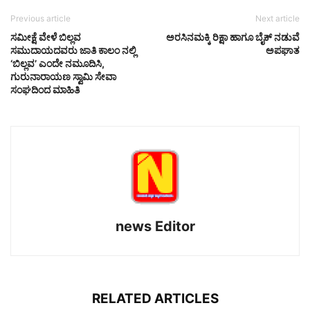
Previous article
Next article
ಸಮೀಕ್ಷೆ ವೇಳೆ‌ ಬಿಲ್ಲವ
ಅರಸಿನಮಕ್ಕಿ ರಿಕ್ಷಾ ಹಾಗೂ ಬೈಕ್ ನಡುವೆ
ಸಮುದಾಯದವರು ಜಾತಿ ಕಾಲಂ ನಲ್ಲಿ
ಅಪಘಾತ
‘ಬಿಲ್ಲವ’ ಎಂದೇ ನಮೂದಿಸಿ,
ಗುರುನಾರಾಯಣ ಸ್ವಾಮಿ ಸೇವಾ
ಸಂಘದಿಂದ ಮಾಹಿತಿ
news Editor
RELATED ARTICLES