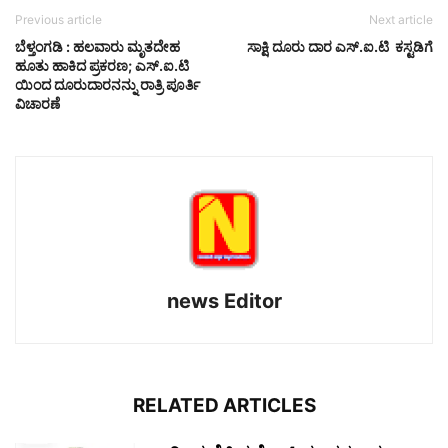
Previous article
Next article
ಬೆಳ್ತಂಗಡಿ : ಹಲವಾರು ಮೃತದೇಹ
ಸಾಕ್ಷಿ ದೂರು ದಾರ ಎಸ್.ಐ.ಟಿ ಕಸ್ಟಡಿಗೆ
ಹೂತು ಹಾಕಿದ ಪ್ರಕರಣ; ಎಸ್.ಐ.ಟಿ
ಯಿಂದ ದೂರುದಾರನನ್ನು ರಾತ್ರಿ ಪೂರ್ತಿ
ವಿಚಾರಣೆ
news Editor
RELATED ARTICLES