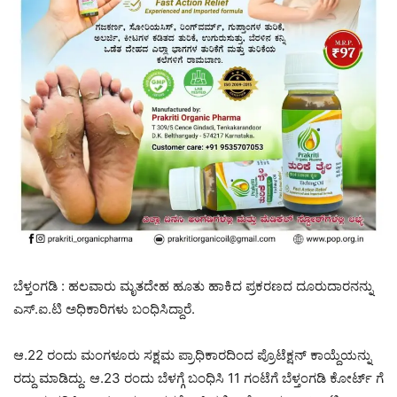
ಬೆಳ್ತಂಗಡಿ : ಹಲವಾರು ಮೃತದೇಹ ಹೂತು ಹಾಕಿದ ಪ್ರಕರಣದ ದೂರುದಾರನನ್ನು
ಎಸ್.ಐ.ಟಿ ಅಧಿಕಾರಿಗಳು ಬಂಧಿಸಿದ್ದಾರೆ.
ಆ.22 ರಂದು ಮಂಗಳೂರು ಸಕ್ಷಮ ಪ್ರಾಧಿಕಾರದಿಂದ ಪ್ರೊಟೆಕ್ಷನ್ ಕಾಯ್ದೆಯನ್ನು
ರದ್ದು ಮಾಡಿದ್ದು. ಆ.23 ರಂದು ಬೆಳಗ್ಗೆ ಬಂಧಿಸಿ 11 ಗಂಟೆಗೆ ಬೆಳ್ತಂಗಡಿ ಕೋರ್ಟ್ ಗೆ