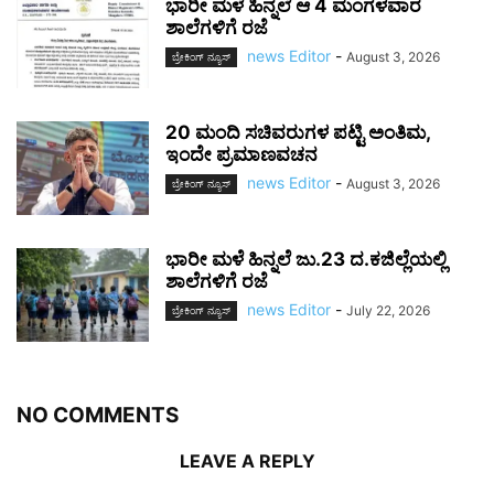
ಭಾರೀ ಮಳೆ ಹಿನ್ನಲೆ‌ ಆ 4 ಮಂಗಳವಾರ
ಶಾಲೆಗಳಿಗೆ ರಜೆ
news Editor
-
August 3, 2026
ಬ್ರೇಕಿಂಗ್‌ ನ್ಯೂಸ್
20 ಮಂದಿ ಸಚಿವರುಗಳ ಪಟ್ಟಿ ಅಂತಿಮ,
ಇಂದೇ ಪ್ರಮಾಣವಚನ
news Editor
-
August 3, 2026
ಬ್ರೇಕಿಂಗ್‌ ನ್ಯೂಸ್
ಭಾರೀ ಮಳೆ ಹಿನ್ನಲೆ ಜು.23 ದ.ಕ‌ಜಿಲ್ಲೆಯಲ್ಲಿ
ಶಾಲೆಗಳಿಗೆ ರಜೆ
news Editor
-
July 22, 2026
ಬ್ರೇಕಿಂಗ್‌ ನ್ಯೂಸ್
NO COMMENTS
LEAVE A REPLY