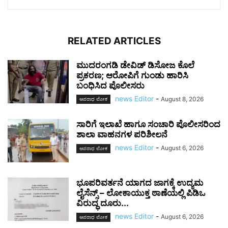
RELATED ARTICLES
ಮುದರಂಗಡಿ ಡೇವಿಡ್ ಡಿಸೋಜ ಕೊಲೆ
ಪ್ರಕರಣ; ಆರೋಪಿಗೆ ಗುಂಡು ಹಾರಿಸಿ
ಬಂಧಿಸಿದ ಪೊಲೀಸರು
news Editor
-
August 8, 2026
ಅಪರಾಧ ಲೋಕ
ಸಾರಿಗೆ ಇಲಾಖೆ ಹಾಗೂ ಸಂಚಾರಿ ಪೊಲೀಸರಿಂದ
ಶಾಲಾ ವಾಹನಗಳ ಪರಿಶೀಲನೆ
news Editor
-
August 6, 2026
ಅಪರಾಧ ಲೋಕ
ಭೂಪರಿವರ್ತನೆ ಯಾಗದ ಜಾಗಕ್ಕೆ ಉದ್ಯಮ
ಲೈಸೆನ್ಸ್ – ಲೋಕಾಯುಕ್ತ ಠಾಣೆಯಲ್ಲಿ ಪಿಡಿಒ
ವಿರುದ್ಧ ದೂರು...
news Editor
-
August 6, 2026
ಅಪರಾಧ ಲೋಕ