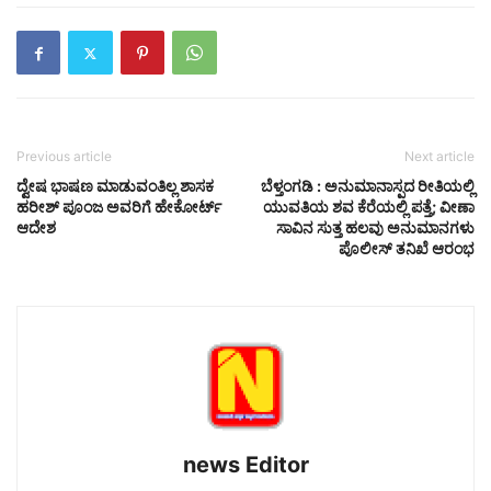
Previous article
Next article
ದ್ವೇಷ ಭಾಷಣ ಮಾಡುವಂತಿಲ್ಲ ಶಾಸಕ
ಬೆಳ್ತಂಗಡಿ : ಅನುಮಾನಾಸ್ಪದ ರೀತಿಯಲ್ಲಿ
ಹರೀಶ್ ಪೂಂಜ ಅವರಿಗೆ ಹೇಕೋರ್ಟ್
ಯುವತಿಯ ಶವ ಕೆರೆಯಲ್ಲಿ ಪತ್ತೆ; ವೀಣಾ
ಆದೇಶ
ಸಾವಿನ ಸುತ್ತ ಹಲವು ಅನುಮಾನಗಳು
ಪೊಲೀಸ್ ತನಿಖೆ ಆರಂಭ
news Editor